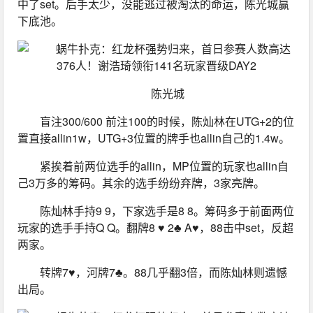
中了set。后手太少，没能逃过被淘汰的命运，陈光城赢
下底池。
陈光城
盲注300/600 前注100的时候，陈灿林在UTG+2的位
置直接allin1w，UTG+3位置的牌手也allin自己的1.4w。
紧挨着前两位选手的allin，MP位置的玩家也allin自
己3万多的筹码。其余的选手纷纷弃牌，3家亮牌。
陈灿林手持9 9，下家选手是8 8。筹码多于前面两位
玩家的选手手持Q Q。翻牌8 ♥ 2♣ A♥，88击中set，反超
两家。
转牌7♥，河牌7♣。88几乎翻3倍，而陈灿林则遗憾
出局。