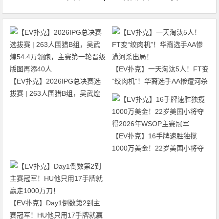
【EV扑克】一天淘汰5人！FT变
【EV扑克】2026IPG总决赛选
“绞肉机”！华裔选手AA惨遭河杀
拔赛 | 263人围猎B组，吴武煌
出局！
54.4万领跑，主赛第一轮晋级版
图再添40人
【EV扑克】16手牌速胜独揽
1000万美金！22岁美国小将夺
得2026年WSOP主赛冠军
【EV扑克】Day1倒数第2到主
赛冠军！HU他只用17手牌就赢