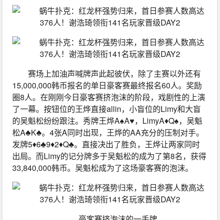
赛场上加油声喊牌声此起彼伏，除了主赛以外还有
15,000,000韩币报名的单日豪客赛最终报名60人。奖励
圈8人。在刚刚今日豪客赛挤泡沫的阶段，戏剧性的上演
了一幕。按钮位的王烨直接allin，小盲位的Limy和大盲
的吴魁松纷纷跟注。秀牌王烨A♠A♥，LimyA♦Q♠，吴魁
松A♣K♣。4张A同时出现，王烨的AA充分的压制对手。
发牌5♦6♣9♦2♦Q♣。直接决出了胜负，王烨让两家同时
出局。而Limy的记分牌多于吴魁松的成为了第8名，获得
33,840,000韩币。吴魁松成为了这场豪客赛的泡沫。
豪客赛挤泡沫的一手牌