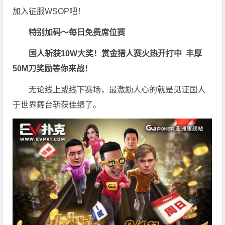
加入征服WSOP吧！
特别加码～每日免费席位赛
国人斩获
10W
大奖！
赏金猎人赛火热开打中 丰厚
50M刀奖励等你来战！
无论线上或线下赛场，最激励人心的就是见证国人
于世界舞台斩获佳绩了。