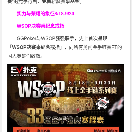
赛
”的竞争行列，
免费
斩获赛事基金。
实力与荣耀的象征
8/18-9/30
WSOP决赛桌纪念戒指
GGPoker与WSOP强强联手，史上首次呈现
「WSOP决赛桌纪念戒指」
，向所有勇闯金手链赛FT的
国人英雄们致敬。