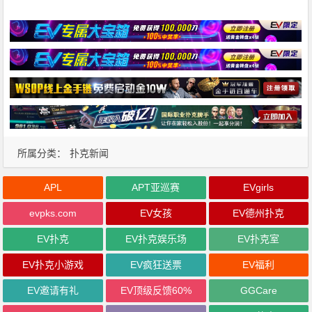
所属分类：
扑克新闻
APL
APT亚巡赛
EVgirls
evpks.com
EV女孩
EV德州扑克
EV扑克
EV扑克娱乐场
EV扑克室
EV扑克小游戏
EV疯狂送票
EV福利
EV邀请有礼
EV顶级反馈60%
GGCare