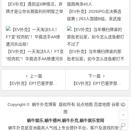
【EV扑克】遇到这6种情况，弃
牌才是让你长期盈利的明智之举
【EV扑克】2026IPG总决赛选
拔赛 | 263人围猎B组，吴武煌
54.4万领跑，主赛第一轮晋级版
图再添40人
【EV扑克】一天淘汰5人！FT变
【EV扑克】当年横扫牌桌的那
“绞肉机”！华裔选手AA惨遭河杀
批老玩家，如今怎么连鱼都打不
出局！
过了
上一篇
下一篇
【EV扑克】EPT巴塞罗那：首届EPT主赛冠军Alexander Stevic亮相
【EV扑克】EPT巴塞罗那：丁彪闯入€100,000超豪赛Day2 蒲蔚然、孙云升挺进€2,200豪客赛Day2
文
章
Copyright © 蜗牛扑克博客 版权所有
站点地图
百度地图
谷歌地
导
图
航
蜗牛娱乐,蜗牛德州,蜗牛扑克,蜗牛娱乐官网
蜗牛扑克是亚洲最具人气线上专业德扑平台，客户及游戏的安全