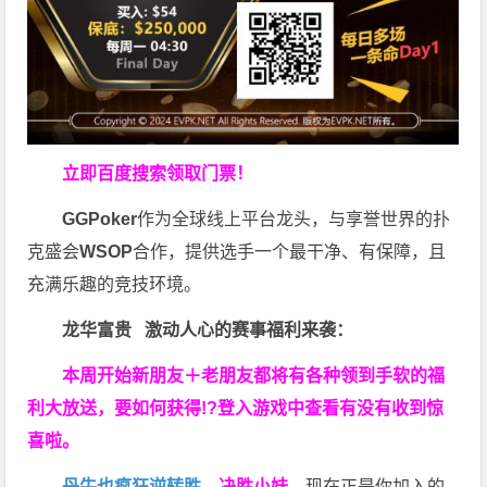
立即百度搜索领取门票！
GGPoker
作为全球线上平台龙头，与享誉世界的扑
克盛会
WSOP
合作，提供选手一个最干净、有保障，且
充满乐趣的竞技环境。
龙华富贵 激动人心的赛事福利来袭：
本周开始新朋友＋老朋友都将有各种领到手软的福
利大放送，要如何获得!?登入游戏中查看有没有收到惊
喜啦。
丹牛也疯狂逆转胜
，
决胜小妹
，现在正是你加入的