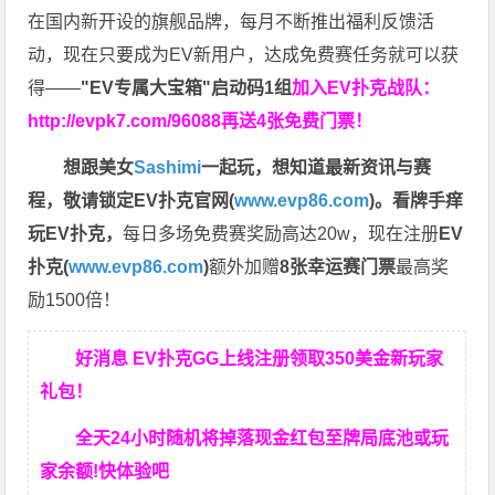
在国内新开设的旗舰品牌，每月不断推出福利反馈活
动，现在只要成为EV新用户，达成免费赛任务就可以获
得——
"EV专属大宝箱"启动码1组
加入EV扑克战队：
http://evpk7.com/96088
再送4张免费门票！
想跟美女
Sashimi
一起玩，
想知道最新资讯与赛
程，
敬请锁定EV扑克官网(
www.evp86.com
)。
看牌手痒
玩EV扑克，
每日多场免费赛奖励高达20w，现在注册
EV
扑克(
www.evp86.com
)
额外加赠
8张幸运赛门票
最高奖
励1500倍！
好消息 EV扑克GG上线注册领取350美金新玩家
礼包！
全天24小时随机将掉落现金红包至牌局底池或玩
家余额!快体验吧