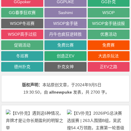
GGpoker
GGPUKE
GG扑克
GG春季狂欢赛
Sashimi
WSOP
WSOP冬巡赛
WSOP金手链
WSOP金手链战报
WSOP高手过招
丹牛也疯狂逆转胜
优惠活动
促销活动
免费比赛
免费赛
冬巡赛
创造正EV
大逃杀玩法
德州扑克
扑克女神
正EV之路
版权声明：
本站原创文章，于2024年9月5日
19:30:50
，由
allnewpuke
发表，共 2700 字。