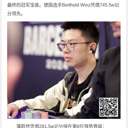
最终的冠军宝座。德国选手Berthold Winz凭借745.5w记
分领先。
蒲蔚然凭借281.5w记分排在第8位强势晋级：