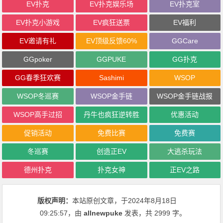
EV扑克
EV扑克娱乐场
EV扑克室
EV扑克小游戏
EV疯狂送票
EV福利
EV邀请有礼
EV顶级反馈60%
GGCare
GGpoker
GGPUKE
GG扑克
GG春季狂欢赛
Sashimi
WSOP
WSOP冬巡赛
WSOP金手链
WSOP金手链战报
WSOP高手过招
丹牛也疯狂逆转胜
优惠活动
促销活动
免费比赛
免费赛
冬巡赛
创造正EV
大逃杀玩法
德州扑克
扑克女神
正EV之路
版权声明：
本站原创文章，于2024年8月18日
09:25:57
，由
allnewpuke
发表，共 2999 字。