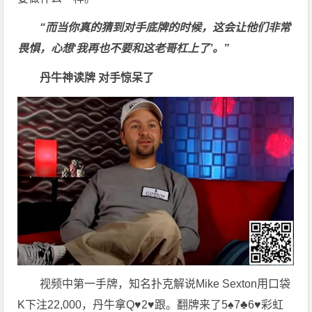
“而当你真的猜到对手底牌的时候，这会让他们非常
畏惧，心想‘我再也不要和这老哥杠上了’。”
丹牛神读牌 对手惊呆了
视频中第一手牌，知名扑克解说Mike Sexton用口袋
K下注22,000，丹牛拿Q♥2♥跟。翻牌来了5♠7♣6♥彩虹