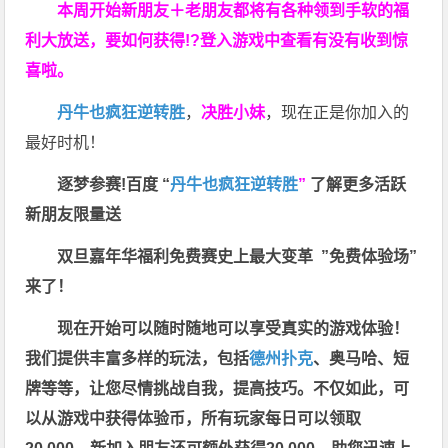
本周开始新朋友＋老朋友都将有各种领到手软的福
利大放送，要如何获得!?登入游戏中查看有没有收到惊
喜啦。
丹牛也疯狂逆转胜
，
决胜小妹
，现在正是你加入的
最好时机！
逐梦参赛!百度 “
丹牛也疯狂逆转胜
”
了解更多
活跃
新朋友限量送
双旦嘉年华福利
免费赛史上最大变革
”免费体验场”
来了！
现在开始可以随时随地可以享受真实的游戏体验！
我们提供丰富多样的玩法，包括
德州扑克
、奥马哈、短
牌等等，让您尽情挑战自我，提高技巧。不仅如此，
可
以从游戏中获得体验币，所有玩家每日可以领取