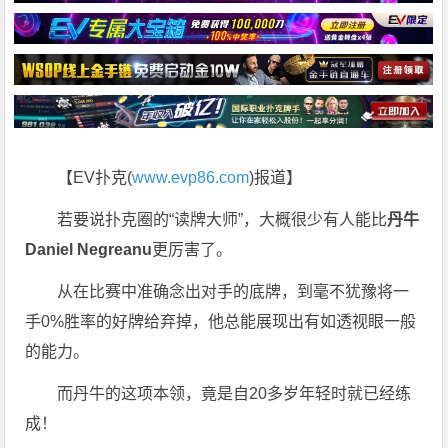
【EV扑克(
www.evp86.com
)报道】
若要说扑克圈的“读牌大师”，大概很少有人能比
丹牛
Daniel Negreanu
更厉害了。
从在比赛中准确念出对手的底牌，到毫不犹豫将一
手0%胜率的好牌给弃掉，他总能展现出有如透视眼一般
的能力。
而丹牛的这项本领，竟是自20多岁年轻时就已经练
成！