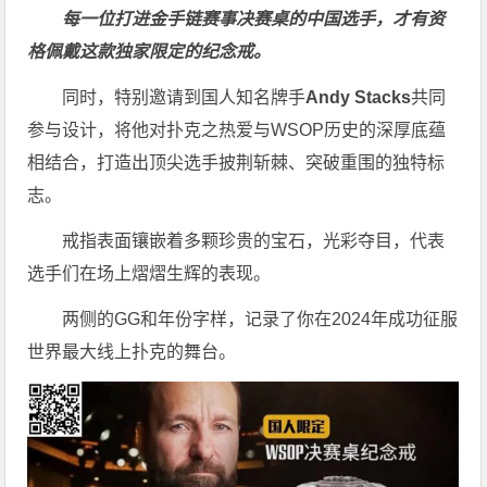
每一位打进金手链赛事决赛桌的中国选手，才有资
格佩戴这款独家限定的纪念戒。
同时，特别邀请到国人知名牌手
Andy Stacks
共同
参与设计，将他对扑克之热爱与WSOP历史的深厚底蕴
相结合，打造出顶尖选手披荆斩棘、突破重围的独特标
志。
戒指表面镶嵌着多颗珍贵的宝石，光彩夺目，代表
选手们在场上熠熠生辉的表现。
两侧的GG和年份字样，记录了你在2024年成功征服
世界最大线上扑克的舞台。