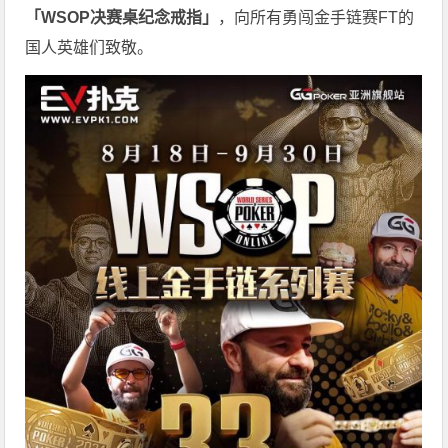
「WSOP决赛桌纪念戒指」
，向所有勇闯金手链赛FT的
国人英雄们致敬。