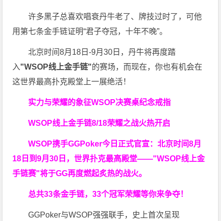
许多黑子总喜欢唱衰丹牛老了、牌技过时了，可他
用第七条金手链证明“君子夺冠，十年不晚”。
北京时间8月18日-9月30日，丹牛将再度踏
入
"WSOP线上金手链"
的赛场，而现在，你也有机会在
这世界最高扑克殿堂上一展绝活！
实力与荣耀的象征
WSOP决赛桌纪念戒指
WSOP线上金手链
8/18荣耀之战火热开启
WSOP携手GGPoker今日正式官宣：北京时间8月
18日到9月30日，世界扑克最高殿堂——
"WSOP线上金
手链赛"
将于GG再度燃起炙热的战火。
总共33条金手链，33个冠军荣耀等你来争夺！
GGPoker与WSOP强强联手，史上首次呈现