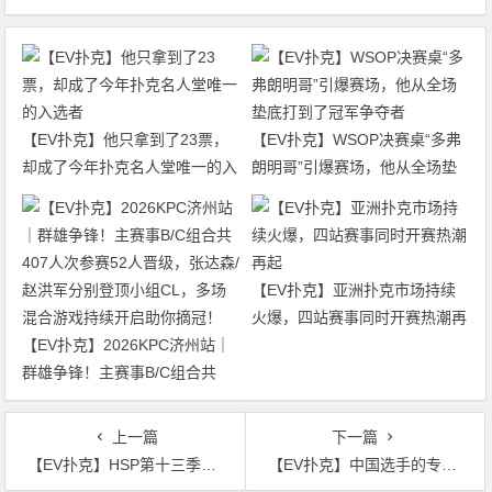
【EV扑克】他只拿到了23票，
【EV扑克】WSOP决赛桌“多弗
却成了今年扑克名人堂唯一的入
朗明哥”引爆赛场，他从全场垫
选者
底打到了冠军争夺者
【EV扑克】亚洲扑克市场持续
火爆，四站赛事同时开赛热潮再
【EV扑克】2026KPC济州站｜
起
群雄争锋！主赛事B/C组合共
407人次参赛52人晋级，张达森/
赵洪军分别登顶小组CL，多场
上一篇
下一篇
混合游戏持续开启助你摘冠！
【EV扑克】HSP第十三季最新亮点：有人听顺失败却成功诈唬，有人手拿QQ输给A4翻牌中两对
【EV扑克】中国选手的专属荣耀！WSOP史上首次“决赛桌纪念戒指”，线上金手链已正式启航