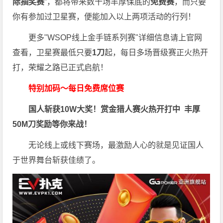
际抽奖赛
”，都将带来数十场丰厚保底的
免费赛
，而只要
你有参加过卫星赛，便能加入以上两项活动的行列！
更多"WSOP线上金手链系列赛"详细信息请上官网
查看，卫星赛最低只要
1刀
起，每日多场晋级赛正火热开
打，荣耀之路已正式启航！
特别加码～每日免费席位赛
国人斩获
10W
大奖！
赏金猎人赛火热开打中 丰厚
50M刀奖励等你来战！
无论线上或线下赛场，最激励人心的就是见证国人
于世界舞台斩获佳绩了。