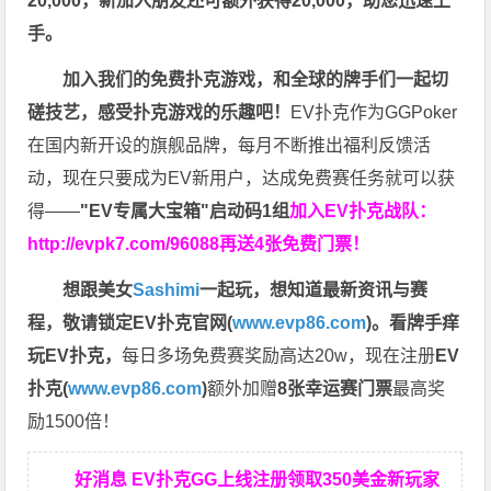
20,000，新加入朋友还可额外获得20,000，助您迅速上
手。
加入我们的免费扑克游戏，和全球的牌手们一起切
磋技艺，感受扑克游戏的乐趣吧！
EV扑克作为GGPoker
在国内新开设的旗舰品牌，每月不断推出福利反馈活
动，现在只要成为EV新用户，达成免费赛任务就可以获
得——
"EV专属大宝箱"启动码1组
加入EV扑克战队：
http://evpk7.com/96088
再送4张免费门票！
想跟美女
Sashimi
一起玩，
想知道最新资讯与赛
程，
敬请锁定EV扑克官网(
www.evp86.com
)。
看牌手痒
玩EV扑克，
每日多场免费赛奖励高达20w，现在注册
EV
扑克(
www.evp86.com
)
额外加赠
8张幸运赛门票
最高奖
励1500倍！
好消息 EV扑克GG上线注册领取350美金新玩家