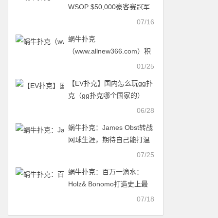
WSOP $50,000豪客赛冠军
07/16
蜗牛扑克
（www.allnew366.com）积
分统计时间调整
01/25
【EV扑克】国内怎么玩gg扑
克（gg扑克哪个国家的）
06/28
蜗牛扑克：James Obst转战
网球生涯，期待自己能打温
网！
07/25
蜗牛扑克：百万一滴水：
Holz& Bonomo打造史上最
强单挑桌！
07/18