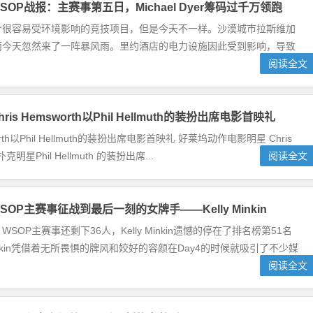
OP战报：主赛事第五日，Michael Dyer筹码过千万领跑
个很容易受环境影响的竞技项目，但是今天不一样。沙漠城市拉斯维加
而今天忽然来了一阵暴风雨。里约酒店的电力设施因此受到影响，导致
阅读全文
is Hemsworth以Phil Hellmuth的装扮出席电影首映礼
worth以Phil Hellmuth的装扮出席电影首映礼 好莱坞动作电影明星 Chris
扑克明星Phil Hellmuth 的装扮出席...
阅读全文
OP主赛事征战到最后一刻的女牌手——Kelly Minkin
SOP主赛事还剩下36人，Kelly Minkin遗憾的停在了排名榜第51名
nkin凭借着无所畏惧的牌风和姣好的容颜在Day4的时候就吸引了不少媒
阅读全文