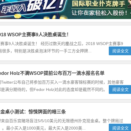
18 WSOP主赛事9人决胜桌诞生！
P 主赛事9人决胜桌诞生！ 经历过数天的鏖战之后，2018 WSOP主赛事9
很多，特别是决胜桌泡沫环节的一手三方全押牌...
阅读全文
dor Holz不满WSOP提前公布百万一滴水报名名单
Twitter公布自己将参加百万买入一滴水豪客锦标赛的时候，其他豪客
是满分期待的，但Fedor Holz对此的态度却是截然不同的。
阅读全文
现金桌小测试：惊悚牌面的暗三条
来自百乐宫赌场盲注5/5/10美元的无限德州扑克现金桌。整个牌局过
。最小买入是1000美元，最大买入是2000美...
阅读全文