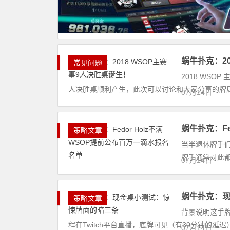
蜗牛扑克：20
常见问题
2018 WSO
人决胜桌顺利产生，此次可以讨论和大家分享的牌局
07月14日
蜗牛扑克：Fe
策略文章
当半退休牌手们
牌手通常对此都
07月14日
蜗牛扑克：
策略文章
背景说明这手牌
程在Twitch平台直播，底牌可见（有30分钟的延迟）
07月14日