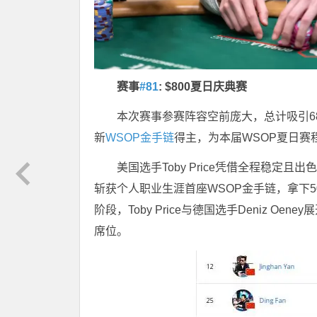
赛事
#81
:
$
800夏日庆典赛
本次赛事参赛阵容空前庞大，总计吸引6
新
WSOP金手链
得主，为本届WSOP夏日赛
美国选手Toby Price凭借全程稳
斩获个人职业生涯首座WSOP金手链，拿下5
阶段，Toby Price与德国选手Deniz 
席位。