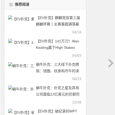
推荐阅读
【EV扑克】麒麟竞技第三届
麒麟杯赛丨主赛事圆满落幕
曾焕威获主赛事冠军头衔
04/16
【EV扑克】141万刀！Alan
Keating赢下High Stakes
Poker史上最大底池
04/03
蜗牛扑克：三大线下扑克牌
局：钱圈、纹身和丹牛的读
牌能力
08/23
蜗牛扑克：扑克之星及其母
公司面临13亿美元的巨额罚
款
12/26
【EV扑克】破纪录的WPT