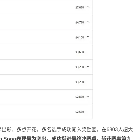
出彩、多点开花，多名选手成功闯入奖励圈，在6803人超大
bo Song表现最为突出，成功挺进最终决赛桌，斩获赛事第九