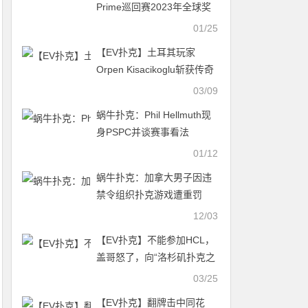
Prime巡回赛2023年全球奖
金达2000w美元
01/25
【EV扑克】土耳其玩家
Orpen Kisacikoglu斩获传奇
越南站#7冠军
03/09
蜗牛扑克：Phil Hellmuth现
身PSPC并谈赛事看法
01/12
蜗牛扑克：加拿大男子因违
禁令组织扑克游戏遭重罚
12/03
【EV扑克】不能参加HCL，
盖哥怒了，向“洛杉矶扑克之
王”开炮！
03/25
【EV扑克】翻牌击中同花