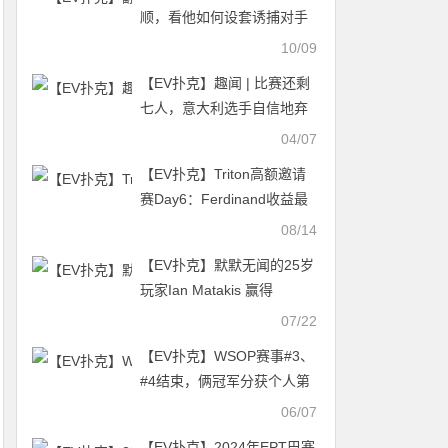
顺，看他如何设套诱捕对手
10/09
【EV扑克】趣闻 | 比赛还剩
七人，意大利选手自信地弃
掉了一手AA
04/07
【EV扑克】Triton高额邀请
赛Day6：Ferdinand收益最
大 Andy Ni惨遭滑铁卢
08/14
Antonius、Mateos初尝胜果
【EV扑克】默默无闻的25岁
玩家Ian Matakis 赢得
2023WSOP“年度最佳牌手”
07/22
【EV扑克】WSOP赛事#3、
#4结束，俩冠军分获个人第
四条金手链
06/07
【EV扑克】2024年EPT巴塞