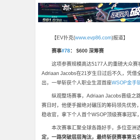
【EV扑克(
www.evp86.com
)报道】
赛事
#78
：
$600 深筹赛
这项参赛规模高达5177人的重磅大众
Adriaan Jacobs在21岁生日过后不
出，一举斩获个人职业生涯首座
WSOP金手
纵观整场赛事，Adriaan Jacob
赛日时，他便手握绝对碾压的筹码领先优势
稳收官，拿下个人首个WSOP顶级赛事冠军
本次赛事汇聚全球各路好手，多位亚洲
定，一路突破层层淘汰，最终斩获赛事第五名，