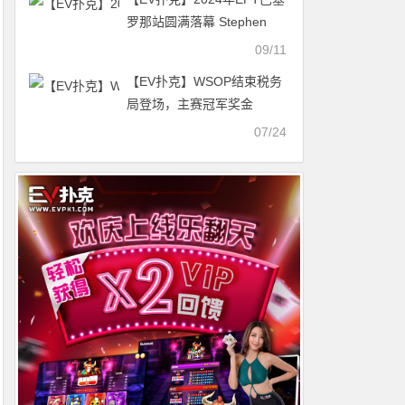
罗那站圆满落幕 Stephen
Song斩获主赛冠军
09/11
【EV扑克】WSOP结束税务
局登场，主赛冠军奖金
1000W只能拿600W
07/24