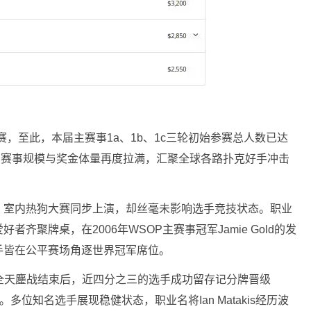
参赛，至此，本届主赛事1a、1b、1c三轮初始参赛总人数已达
0美元，赛事规模与奖金体量再度拉满，汇聚全球各路扑克好手冲击
、室内热狗大赛同步上演，却丝毫未影响选手竞技状态。职业
齐聚牌桌，在2006年WSOP主赛事冠军Jamie Gold的发
手皆在公平赛场角逐世界冠军席位。
全天鏖战结束后，近四分之三的选手成功留存记分牌晋级
。多位知名选手展现稳健状态，职业名将Ian Matakis经历波