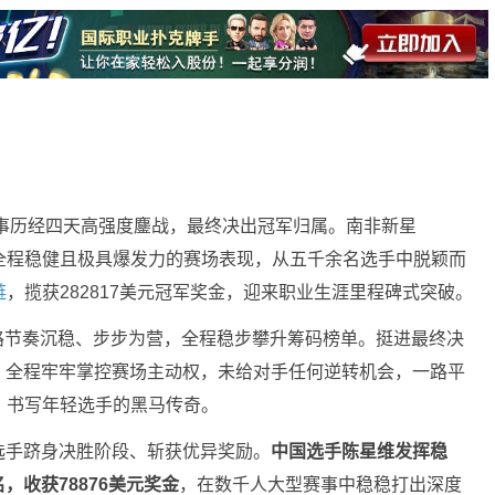
赛事历经四天高强度鏖战，最终决出冠军归属。南非新星
久，凭借全程稳健且极具爆发力的赛场表现，从五千余名选手中脱颖而
链
，揽获282817美元冠军奖金，迎来职业生涯里程碑式突破。
s晋级之路节奏沉稳、步步为营，全程稳步攀升筹码榜单。挺进最终决
，全程牢牢掌控赛场主动权，未给对手任何逆转机会，一路平
，书写年轻选手的黑马传奇。
选手跻身决胜阶段、斩获优异奖励。
中国选手陈星维发挥稳
收获78876美元奖金
，在数千人大型赛事中稳稳打出深度