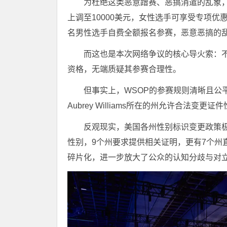
为杜绝这类恶意蹭赛、恶搞消遣的乱象，
上调至10000美元，女性选手可享受专项优
名男性选手自费全额报名参赛，恶意恶搞的
而这也是本次网络争议的核心导火索：不少网友
资格，无端质疑其参赛合理性。
但事实上，WSOP的参赛规则清晰且公
Aubrey Williams所在的州允许合法
反观现实，美国各州性别标识变更政策极
性别，9个州要求提供相关证明，更有7个州
碎片化，进一步放大了公众的认知分歧与对