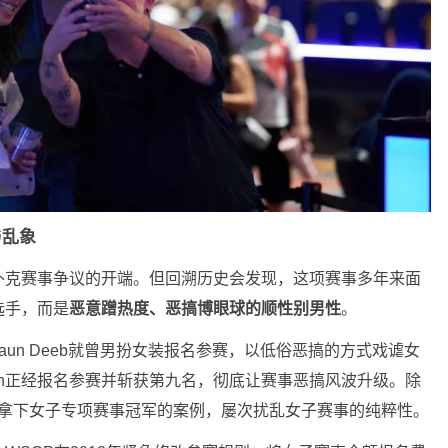
与乱象
扑克赛事争议的开端。但回溯历史会发现，这项赛事多年来面
选手，而是
恶意蹭热度、恶搞博眼球的顺性别男性
。
haun Deeb就曾男扮女装报名参赛，以低俗恶搞的方式戏谑女
Epstein正经报名参赛并斩获第九名，彻底让赛事恶搞风波升级。除
选手拿下女子专项赛事冠军的案例，屡次扰乱女子赛事的纯粹性。