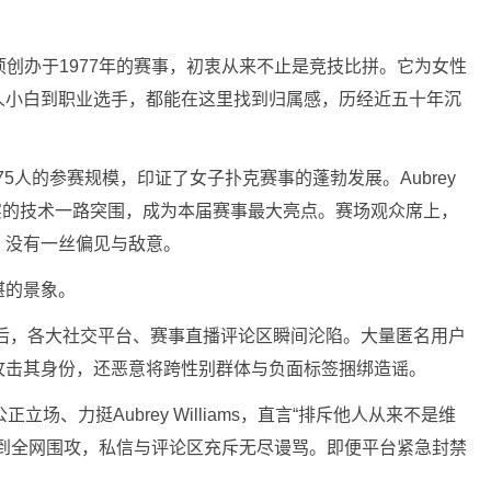
项创办于1977年的赛事，初衷从来不止是竞技比拼。它为女性
人小白到职业选手，都能在这里找到归属感，历经近五十年沉
。
75人的参赛规模，印证了女子扑克赛事的蓬勃发展。Aubrey
借扎实的技术一路突围，成为本届赛事最大亮点。赛场观众席上，
，没有一丝偏见与敌意。
堪的景象。
性身份曝光后，各大社交平台、赛事直播评论区瞬间沦陷。大量匿名用户
攻击其身份，还恶意将跨性别群体与负面标签捆绑造谣。
持公正立场、力挺Aubrey Williams，直言“排斥他人从来不是维
遭到全网围攻，私信与评论区充斥无尽谩骂。即便平台紧急封禁