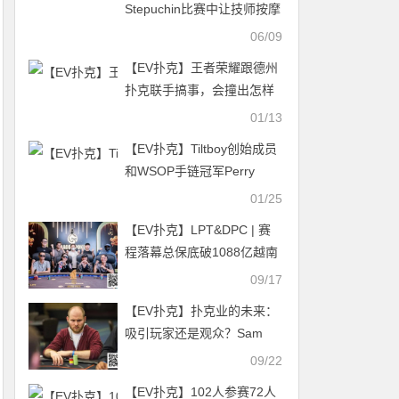
Stepuchin比赛中让技师按摩
MM，他爽了，技师被开除
06/09
了
【EV扑克】王者荣耀跟德州
扑克联手搞事，会撞出怎样
的火花？
01/13
【EV扑克】Tiltboy创始成员
和WSOP手链冠军Perry
Friedman去世，享年55岁
01/25
【EV扑克】LPT&DPC | 赛
程落幕总保底破1088亿越南
盾，本土选手LE THONGSU
09/17
夺主赛冠军，下届赛事揭晓
【EV扑克】扑克业的未来：
吸引玩家还是观众？Sam
Greenwood引发行业深思
09/22
【EV扑克】102人参赛72人