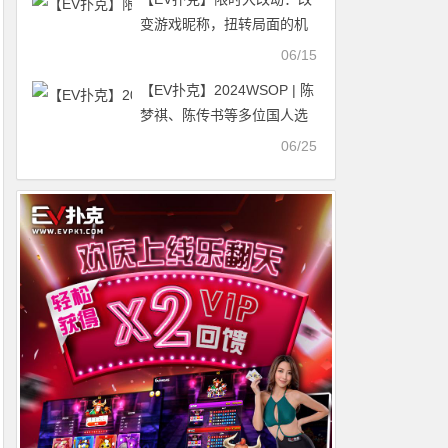
组
变游戏昵称，扭转局面的机
会
06/15
【EV扑克】2024WSOP | 陈
梦祺、陈传书等多位国人选
手在$1500赛事#54 Day 1 C
06/25
组中成功晋级