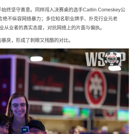
坚守善意。同样闯入决赛桌的选手Caitlin Comeskey公
ms，直言绝不纵容网络暴力；多位知名职业牌手、扑克行业元老
持，用行业从业者的真实态度，对抗网络上的片面与偏执。
的暴戾，形成了刺眼又残酷的对比。