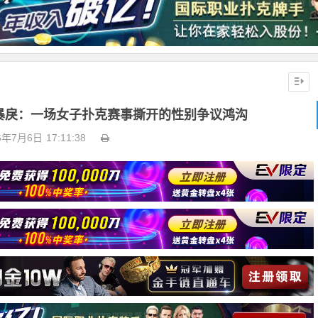
暴戾：一场女子扑克赛事撕开的性别争议鸿沟
6年7月6日
17:11:38