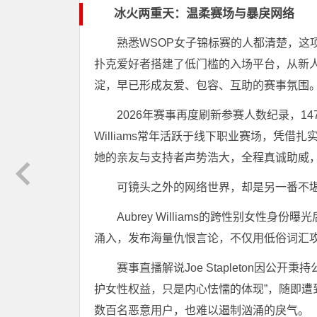
冰火两重天：温柔赛场与暴戾网络
熟悉WSOP女子锦标赛的人都清楚，这
扑克爱好者搭建了低门槛的入场平台，从新
淀，早已形成友爱、包容、互助的赛事氛围
2026年赛事再度刷新参赛人数纪录，14
Williams常年活跃于线下职业赛场，凭
她的亲友与支持者声势浩大，全程真诚助威
可镜头之外的网络世界，却是另一番不
Aubrey Williams的跨性别女
涌入，发布海量仇恨言论，不仅用低俗词汇
赛事直播解说Joe Stapleton因公开秉
护女性权益，只是内心怯懦的体现”，随即
数百名恶意用户，也难以遏制汹涌的戾气。