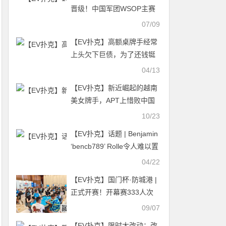
晋级！中国军团WSOP主赛
存活率70.6%！
07/09
【EV扑克】高额桌牌手经常
上头欠下巨债，为了还钱铤
而走险去犯罪
04/13
【EV扑克】新近崛起的越南
美女牌手，APT上惜败中国
玩家，却在Poker Dream上
10/23
圆梦夺首冠
【EV扑克】话题 | Benjamin
‘bencb789’ Rolle令人难以置
信的线上比赛成绩
04/22
【EV扑克】国门杯·防城港 |
正式开赛！开幕赛333人次
参赛59人晋级下一轮，颜豪
09/07
俊、姚远分别领跑预选赛A/B
【EV扑克】限时大改动：改