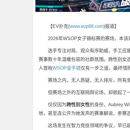
【EV扑克(
www.evp86.com
)报道】
2026年WSOP女子锦标赛的赛场，本
选手专注对局、观众有序助威、手工应
赛事数十年温暖包容的社群氛围。跨性别女选手A
人首枚
WSOP金手链
仅有一步之遥，最终惜败
赛场之内，无人质疑、无人排斥，所有
但赛场之外的互联网舆论场，却掀起了
仅仅因为
跨性别女性
的身份，Aubrey
地，甚至连公开为她发声的赛事解说、参赛
这场发生在智力竞技领域的争议，早已