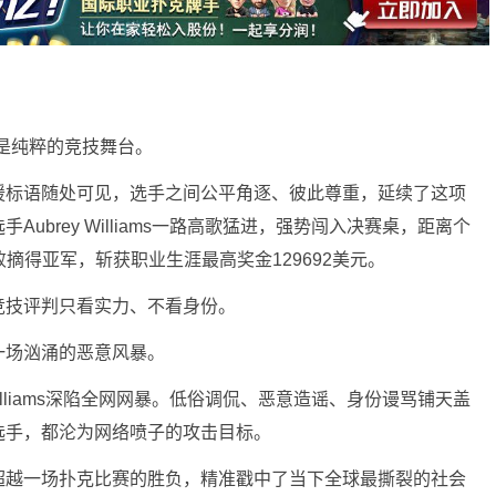
该是纯粹的竞技舞台。
援标语随处可见，选手之间公平角逐、彼此尊重，延续了这项
ubrey Williams一路高歌猛进，强势闯入决赛桌，距离个
摘得亚军，斩获职业生涯最高奖金129692美元。
竞技评判只看实力、不看身份。
一场汹涌的恶意风暴。
 Williams深陷全网网暴。低俗调侃、恶意造谣、身份谩骂铺天盖
选手，都沦为网络喷子的攻击目标。
超越一场扑克比赛的胜负，精准戳中了当下全球最撕裂的社会