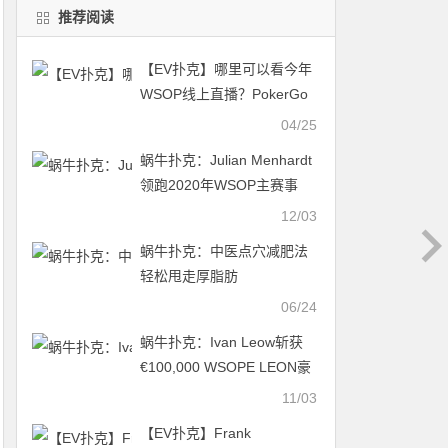
推荐阅读
【EV扑克】哪里可以看今年
WSOP线上直播？PokerGo
让你足不出户畅快看比赛
04/25
蜗牛扑克：Julian Menhardt
领跑2020年WSOP主赛事
12/03
蜗牛扑克：中医点穴减肥法
轻松甩走厚脂肪
06/24
蜗牛扑克：Ivan Leow斩获
€100,000 WSOPE LEON豪
客赛冠军，入账€1,251,455
11/03
【EV扑克】Frank