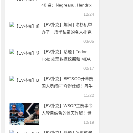
40 名：Negreanu, Hendrix,
Rheem, Lichtenberger处于
12/24
边缘位置
【EV扑克】趣闻 | 洛杉矶举
办了一场半私密的名人扑克
赛事
03/05
【EV扑克】话题 | Fedor
Holz 处理数据挖掘和 MDA
问题
02/17
【EV扑克】BET&GO开幕赛
国人勇闯FT夺得佳绩！丹牛
表示：边打牌边看球就是爽
11/22
～
【EV扑克】WSOP主赛事令
人瞠目结舌的惊天诈唬！世
界第一弃掉三条K引发全网群
12/19
嘲
【EV扑克】话题 | 争议愈演