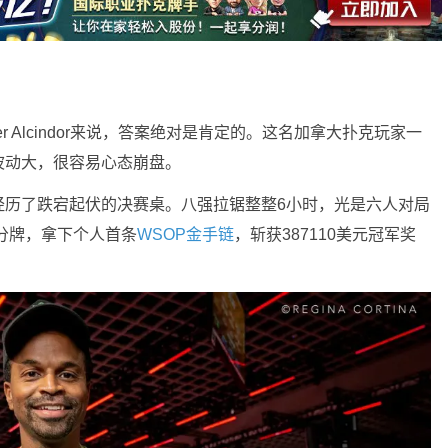
er Alcindor来说，答案绝对是肯定的。这名加拿大扑克玩家一
波动大，很容易心态崩盘。
，他就经历了跌宕起伏的决赛桌。八强拉锯整整6小时，光是六人对局
手记分牌，拿下个人首条
WSOP金手链
，斩获387110美元冠军奖