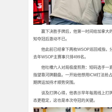
赢下决胜手牌后，他第一时间给加拿大
知夺冠后激动不已。
他此前已经拿下两枚WSOP巡回戒指，分
去年WSOP主赛事只排499名。
他吐槽六人对局极度煎熬：短码选手一
指望靠河牌翻盘。一开始他想用ICM打法抢
期牌运加持才顺势突围。
谈及打牌心得，他表示早年每周线上打牌
态更稳定，这也是本次夺冠的关键。