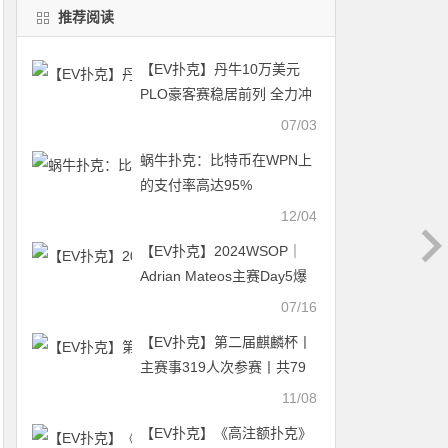
推荐阅读
【EV扑克】丹牛10万美元
PLO豪客赛稳居前列 全力冲
击第8条金手链
07/03
蜗牛扑克：比特币在WPN上
的支付率高达95%
12/04
【EV扑克】2024WSOP｜
Adrian Mateos主赛Day5爆
冷出局 Ren Lin、丁彪等华
07/16
人选手成功晋级
【EV扑克】第二届麒麟杯丨
主赛事319人次参赛丨共79
人晋级复赛 林先生398500
11/08
记分牌领跑C组 Kitty 171500
【EV扑克】《高注额扑克》
记分牌领跑C+组