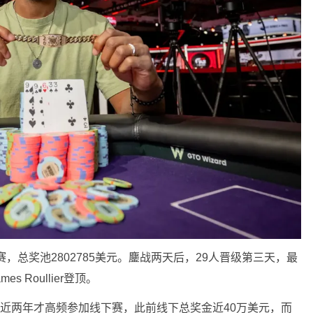
赛，总奖池2802785美元。鏖战两天后，29人晋级第三天，最
s Roullier登顶。
牌桌。近两年才高频参加线下赛，此前线下总奖金近40万美元，而