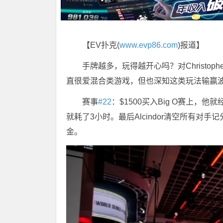
【EV扑克(
www.evp86.com
)报道】
手牌越多，玩得越开心吗？对Christoph
直很爱混合类游戏，但也深知这类玩法输赢
赛事
#22
：$1500买入Big O赛上
就耗了3小时。最后Alcindor清空所有对
金。