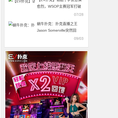
愈烈，WSOP主赛冠军打破
沉默
07/28
蜗牛扑克：扑克直播之王
Jason Somerville突然回
归，但直播技能却异常生疏
09/03