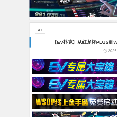
A+
【EV扑克】从红龙杯PLUS到WS
202