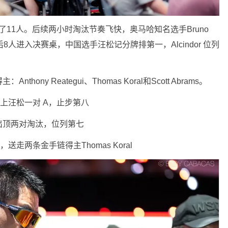
了11人。后续两小时淘汰节奏飞快，奥马哈知名选手Bruno
局。最后8人进入决赛桌，中国选手汪松记分牌排第一，Alcindor 位列
ny Reategui、Thomas Koral和Scott Abrams。
全下撞上汪松一对 A，止步第八
对手打出顶两对淘汰，位列第七
，送走两条金手链得主Thomas Koral