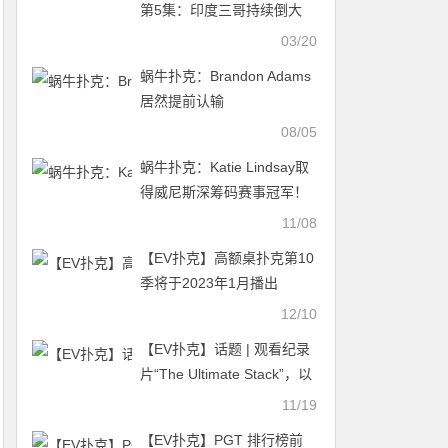
第5集：印度三哥持续倒大
霉！中三条也是送价值……
03/20
蜗牛扑克：Brandon Adams
居然提前认输
08/05
蜗牛扑克：Katie Lindsay取
得威尼斯深筹码赛事冠军！
11/08
【EV扑克】高额桌扑克第10
季将于2023年1月播出
12/10
【EV扑克】话题 | 观看纪录
片“The Ultimate Stack”，以
不同的方式关注扑克锦标赛
11/19
【EV扑克】PGT 排行榜前