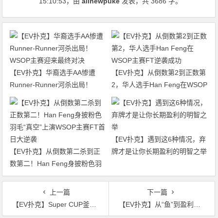
15:10:53
，由
allnewpuke
发表，共 3686 字。
【EV扑克】华裔选手AA惨遭
【EV扑克】从倒数第2到正数第
Runner-Runner河杀出局！
2，华人选手Han Feng在WSOP
WSOP主赛迎来最终对决
主赛FT逆袭成功
【EV扑克】遇到这6种情况，弃
【EV扑克】从倒数第二杀到正
牌才是让你长期盈利的明智之举
数第二！Han Feng身披粉色羽
毛“真空”上演WSOP主赛FT首日
大逆袭
上一篇
下一篇
【EV扑克】Super CUP釜山站｜中国选手CEN MINGRUI闯进三星杯决赛桌收获第五名
【EV扑克】从“鱼”到盈利王？Nik Airball近两年在常规桌直播中狂揽超510万美元