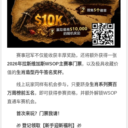
赛事冠军不仅能收获丰厚奖励，还将额外获得一张
2026
年拉斯维加斯
WSOP
主赛事门票
，以及极具收藏价
值的
生肖造型丹牛签名奖杯
。
线上玩家同样有机会参与，只要跻身
生肖系列赛百
万周榜前五名
，即可获得参赛资格，并额外解锁WSOP
直通车赛机会。
首次来玩？门票我请！
🎁
登记领取【新手迎新福利】
🎁