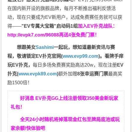
在国内新开设的旗舰品牌，每月不断推出福利反馈活
动，现在只要成为EV新用户，达成免费赛任务就可以获
得——
"EV专属大宝箱"启动码1组
加入EV扑克战队：
http://evpk7.com/96088
再送4张免费门票！
想跟美女
Sashimi
一起玩，
想知道最新资讯与赛
程，
敬请锁定EV扑克官网(
www.evp99.com
)。
看牌手痒
玩EV扑克，
每日多场免费赛奖励高达20w，现在注册
EV
扑克(
www.evpk89.com
)
额外加赠
8张幸运赛门票
最高奖
励1500倍！
好消息 EV扑克GG上线注册领取350美金新玩家
礼包！
全天24小时随机将掉落现金红包至牌局底池或玩
家余额!快体验吧