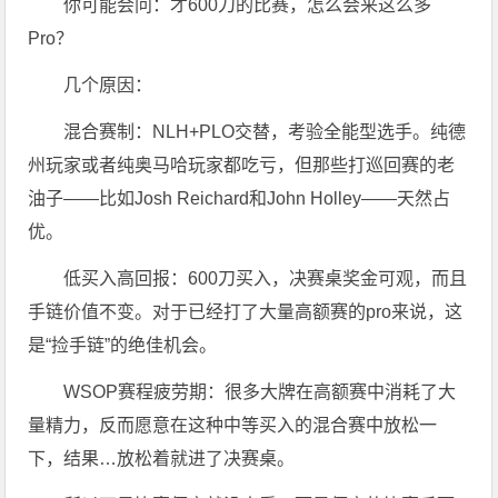
你可能会问：才600刀的比赛，怎么会来这么多
Pro？
几个原因：
混合赛制：NLH+PLO交替，考验全能型选手。纯德
州玩家或者纯奥马哈玩家都吃亏，但那些打巡回赛的老
油子——比如Josh Reichard和John Holley——天然占
优。
低买入高回报：600刀买入，决赛桌奖金可观，而且
手链价值不变。对于已经打了大量高额赛的pro来说，这
是“捡手链”的绝佳机会。
WSOP赛程疲劳期：很多大牌在高额赛中消耗了大
量精力，反而愿意在这种中等买入的混合赛中放松一
下，结果…放松着就进了决赛桌。