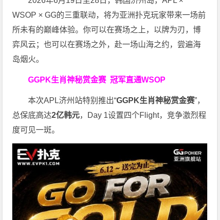
2026年6月19日至28日，韩国济州岛，APL ×
WSOP × GG的三重联动，将为亚洲扑克玩家带来一场前
所未有的巅峰体验。
你可以在赛场之上，以牌为刃，博
弈风云；也可以在赛场之外，赴一场山海之约，尝遍海
岛烟火。
GGPK生肖神秘赏金赛
冠军直通WSOP
本次APL济州站特别推出“
GGPK
生肖神秘赏金赛
”，
总保底高达
2
亿韩元
，Day 1设置四个Flight，竞争激烈程
度可见一斑。