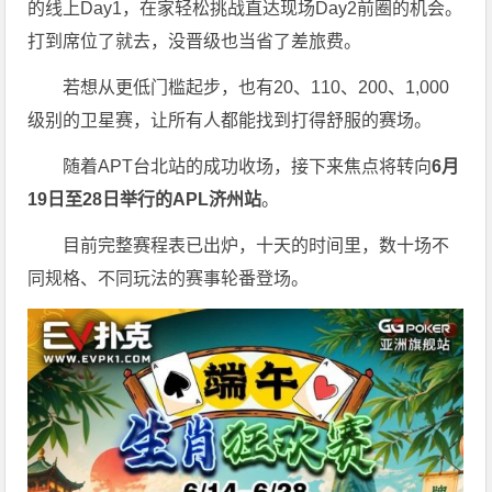
的线上Day1，在家轻松挑战直达现场Day2前圈的机会。
打到席位了就去，没晋级也当省了差旅费。
若想从更低门槛起步，也有20、110、200、1,000
级别的卫星赛，让所有人都能找到打得舒服的赛场。
随着APT台北站的成功收场，接下来焦点将转向
6
月
19
日至
28
日举行的
APL
济州站
。
目前完整赛程表已出炉，十天的时间里，数十场不
同规格、不同玩法的赛事轮番登场。