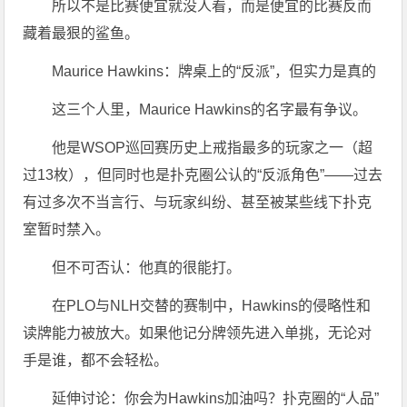
所以不是比赛便宜就没人看，而是便宜的比赛反而
藏着最狠的鲨鱼。
Maurice Hawkins：牌桌上的“反派”，但实力是真的
这三个人里，Maurice Hawkins的名字最有争议。
他是WSOP巡回赛历史上戒指最多的玩家之一（超
过13枚），但同时也是扑克圈公认的“反派角色”——过去
有过多次不当言行、与玩家纠纷、甚至被某些线下扑克
室暂时禁入。
但不可否认：他真的很能打。
在PLO与NLH交替的赛制中，Hawkins的侵略性和
读牌能力被放大。如果他记分牌领先进入单挑，无论对
手是谁，都不会轻松。
延伸讨论：你会为Hawkins加油吗？扑克圈的“人品”