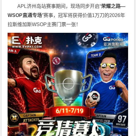
APL济州岛站赛事期间，现场同步开启“
荣耀之路
—
WSOP
直通专场
”赛事，冠军将获得价值1万刀的2026年
拉斯维加斯WSOP主赛门票一张！