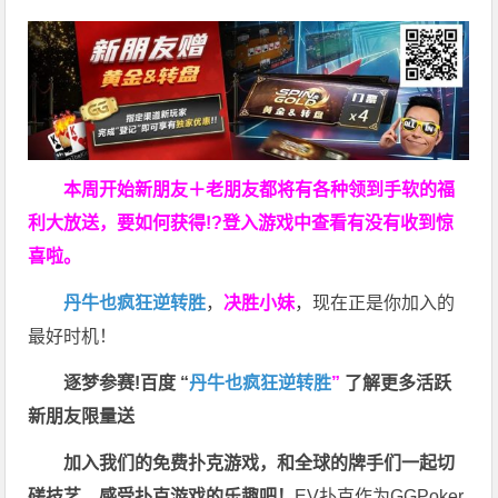
本周开始新朋友＋老朋友都将有各种领到手软的福
利大放送，要如何获得!?登入游戏中查看有没有收到惊
喜啦。
丹牛也疯狂逆转胜
，
决胜小妹
，现在正是你加入的
最好时机！
逐梦参赛!百度 “
丹牛也疯狂逆转胜
”
了解更多
活跃
新朋友限量送
加入我们的免费扑克游戏，和全球的牌手们一起切
磋技艺，感受扑克游戏的乐趣吧！
EV扑克作为GGPoker