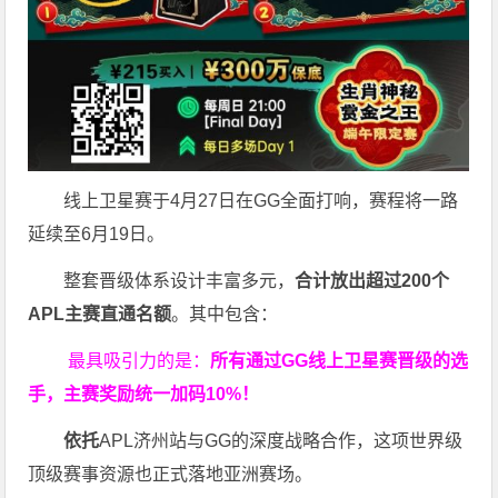
线上卫星赛于4月27日在GG全面打响，赛程将一路
延续至6月19日。
整套晋级体系设计丰富多元，
合计放出
超过200个
APL主赛直通名额
。其中包含：
最具吸引力的是：
所有通过
GG
线上卫星赛晋级的选
手，主赛奖励统一加码
10%
！
依托
APL济州站与GG的深度战略合作，这项世界级
顶级赛事资源也正式落地亚洲赛场。