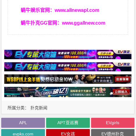
蜗牛娱乐官网：
www.allnewapl.com
蜗牛扑克GG官网：
www.ggallnew.com
所属分类：
扑克新闻
APL
APT亚巡赛
EVgirls
evpks.com
EV女孩
EV德州扑克