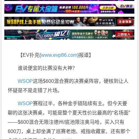
【EV扑克(
www.evp86.com
)报道】
谁说便宜的比赛没有大神？
WSOP
这场$600混合赛的决赛桌阵容，硬核到让人
怀疑是不是走错了片场。
WSOP
赛程过半，各种金手链陆续有主。但今天要
聊的这张决赛桌，可能是整个夏天性价比最高的“名场面”
——$600混合无限注德州/底池限注奥马哈，买入只有
600刀，桌上却坐满了巡赛老炮、戒指收藏家、还有那个