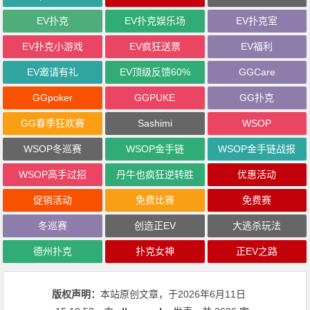
EV扑克
EV扑克娱乐场
EV扑克室
EV扑克小游戏
EV疯狂送票
EV福利
EV邀请有礼
EV顶级反馈60%
GGCare
GGpoker
GGPUKE
GG扑克
GG春季狂欢赛
Sashimi
WSOP
WSOP冬巡赛
WSOP金手链
WSOP金手链战报
WSOP高手过招
丹牛也疯狂逆转胜
优惠活动
促销活动
免费比赛
免费赛
冬巡赛
创造正EV
大逃杀玩法
德州扑克
扑克女神
正EV之路
版权声明：
本站原创文章，于2026年6月11日