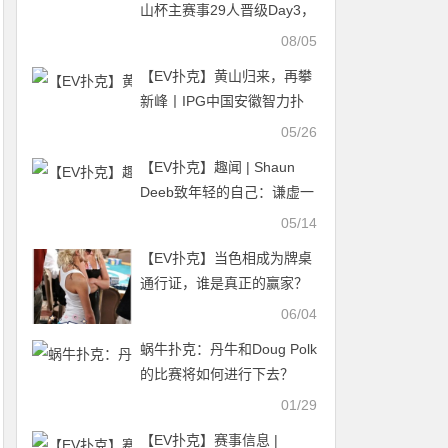
山杯主赛事29人晋级Day3，
FT即将诞生！
08/05
【EV扑克】黄山归来，再攀
新峰丨IPG中国安徽智力扑
克大赛合肥站首演圆满落幕
05/26
【EV扑克】趣闻 | Shaun
Deeb致年轻的自己：谦虚一
点，你真TM糟透了
05/14
【EV扑克】当色相成为牌桌
通行证，谁是真正的赢家？
06/04
蜗牛扑克：丹牛和Doug Polk
的比赛将如何进行下去？
01/29
【EV扑克】赛事信息 |