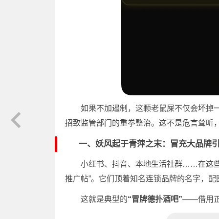
如果不加遏制，这颗老鼠屎不仅会坏掉
招致监管部门的重拳整治。这不是危言耸听
一、妖风起于青萍之末：冒充大品牌
小红书、抖音、本地生活社群……在这
推广帖”。它们顶着知名连锁品牌的名字，配
这就是典型的
“冒牌德扑酒吧”
——借用