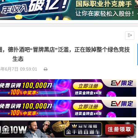
圈，德扑酒吧“冒牌黑店”泛滥，正在毁掉整个绿色竞技
生态
6年6月7日
09:59:01