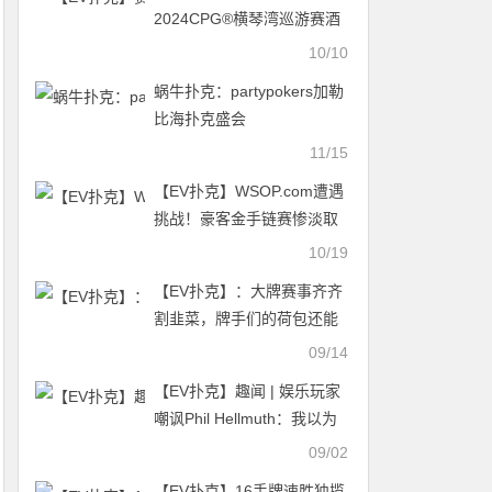
2024CPG®横琴湾巡游赛酒
店9月30日起开放预订
10/10
蜗牛扑克：partypokers加勒
比海扑克盛会
11/15
【EV扑克】WSOP.com遭遇
挑战！豪客金手链赛惨淡取
消的背后原因…
10/19
【EV扑克】：大牌赛事齐齐
割韭菜，牌手们的荷包还能
撑多久？
09/14
【EV扑克】趣闻 | 娱乐玩家
嘲讽Phil Hellmuth：我以为
你是世界上最好的？
09/02
【EV扑克】16手牌速胜独揽