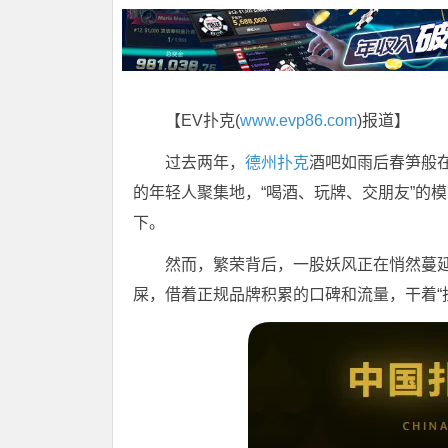
【EV扑克(
www.evp86.com
)报道】
过去两年，
德州扑克
酒吧如雨后春笋般
的年轻人聚集地，“喝酒、玩牌、交朋友”的
下。
然而，繁荣背后，一股妖风正在悄然蔓
屎，借着正规品牌积累的口碑和流量，干着“