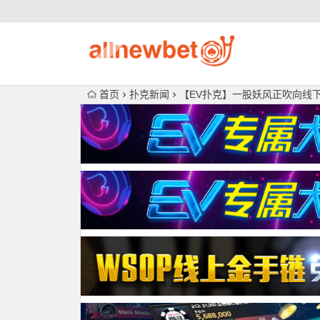
首页
扑克新闻
【EV扑克】一股妖风正吹向线