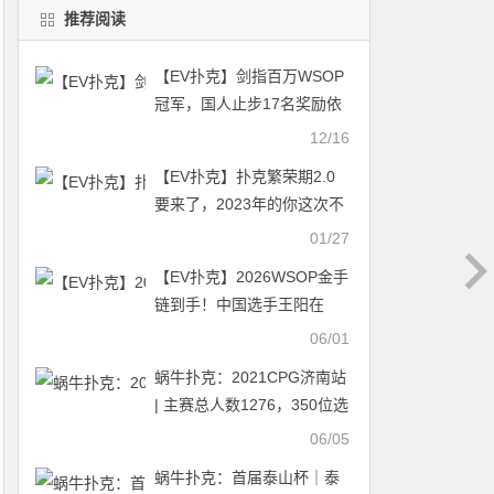
推荐阅读
【EV扑克】剑指百万WSOP
冠军，国人止步17名奖励依
旧可观！寻找下一颗百万幸
12/16
运JP之星
【EV扑克】扑克繁荣期2.0
要来了，2023年的你这次不
能错过了！
01/27
【EV扑克】2026WSOP金手
链到手！中国选手王阳在
5000美元底池限注奥马哈锦
06/01
标赛登顶
蜗牛扑克：2021CPG济南站
| 主赛总人数1276，350位选
手成功进入复赛
06/05
蜗牛扑克：首届泰山杯｜泰