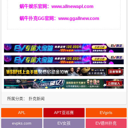
蜗牛娱乐官网：
www.allnewapl.com
蜗牛扑克GG官网：
www.ggallnew.com
所属分类：
扑克新闻
APL
APT亚巡赛
EVgirls
evpks.com
EV女孩
EV德州扑克