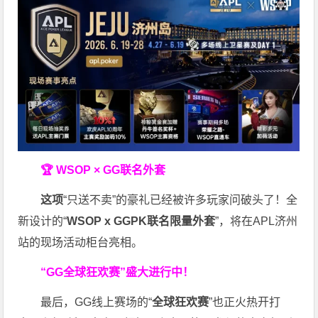
🏆 WSOP × GG联名外套
这项
“只送不卖”的豪礼已经被许多玩家问破头了！全
新设计的“
WSOP x GGPK
联名限量外套
”，将在APL济州
站的现场活动柜台亮相。
“GG全球狂欢赛”盛大进行中！
最后，GG线上赛场的“
全球狂欢赛
”也正火热开打