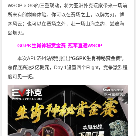
WSOP × GG的三重联动，将为亚洲扑克玩家带来一场前
所未有的巅峰体验。
你可以在赛场之上，以牌为刃，博
弈风云；也可以在赛场之外，赴一场山海之约，尝遍海
岛烟火。
GGPK生肖神秘赏金赛
冠军直通WSOP
本次APL济州站特别推出“
GGPK
生肖神秘赏金赛
”，
总保底高达
2
亿韩元
，Day 1设置四个Flight，竞争激烈程
度可见一斑。