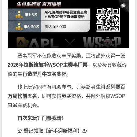
赛事冠军不仅能收获丰厚奖励，还将额外获得一张
2026
年拉斯维加斯
WSOP
主赛事门票
，以及极具收藏价
值的
生肖造型丹牛签名奖杯
。
线上玩家同样有机会参与，只要跻身
生肖系列赛百
万周榜前五名
，即可获得参赛资格，并额外解锁WSOP
直通车赛机会。
首次来玩？门票我请！
🎁
登记领取【新手迎新福利】
🎁