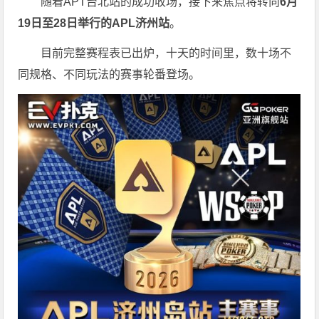
随着APT台北站的成功收场，接下来焦点将转向
6
月
19
日至
28
日举行的
APL
济州站
。
目前完整赛程表已出炉，十天的时间里，数十场不
同规格、不同玩法的赛事轮番登场。