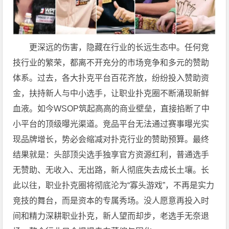
更深远的伤害，隐藏在行业的长远生态中。任何竞
技行业的繁荣，都离不开充分的市场竞争和多元的赞助
体系。过去，各大扑克平台百花齐放，纷纷投入赞助资
金，扶持新人与中小选手，让职业扑克圈不断涌现新鲜
血液。如今WSOP筑起高高的商业壁垒，直接掐断了中
小平台的顶级曝光渠道。竞品平台无法通过赛事曝光实
现品牌增长，势必会缩减对扑克行业的赞助预算。最终
结果就是：头部顶尖选手独享官方资源红利，普通选手
无赞助、无收入、无出路，新人彻底失去成长土壤。长
此以往，职业扑克圈将彻底沦为“寡头游戏”，不再是实力
竞技的舞台，而是资本的专属秀场。没人愿意再投入时
间和精力深耕职业扑克，新人望而却步，老选手无奈退