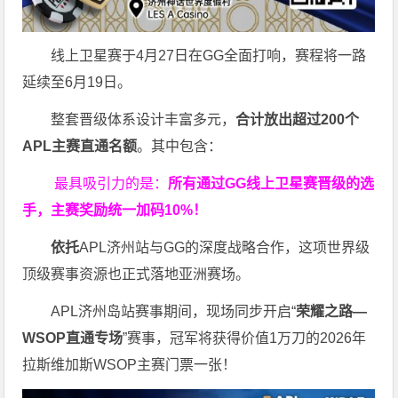
线上卫星赛于4月27日在GG全面打响，赛程将一路
延续至6月19日。
整套晋级体系设计丰富多元，
合计放出
超过200个
APL主赛直通名额
。其中包含：
最具吸引力的是：
所有通过
GG
线上卫星赛晋级的选
手，主赛奖励统一加码
10%
！
依托
APL济州站与GG的深度战略合作，这项世界级
顶级赛事资源也正式落地亚洲赛场。
APL济州岛站赛事期间，现场同步开启“
荣耀之路
—
WSOP
直通专场
”赛事，冠军将获得价值1万刀的2026年
拉斯维加斯WSOP主赛门票一张！