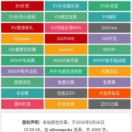
EV扑克
EV扑克娱乐场
EV扑克室
EV扑克小游戏
EV疯狂送票
EV福利
EV邀请有礼
EV顶级反馈60%
GGCare
GGpoker
GGPUKE
GG扑克
GG春季狂欢赛
Sashimi
WSOP
WSOP冬巡赛
WSOP金手链
WSOP金手链战报
WSOP高手过招
丹牛也疯狂逆转胜
优惠活动
促销活动
免费比赛
免费赛
冬巡赛
创造正EV
大逃杀玩法
德州扑克
扑克女神
正EV之路
版权声明：
本站原创文章，于2026年5月26日
19:08:08
，由
allnewpuke
发表，共 4088 字。