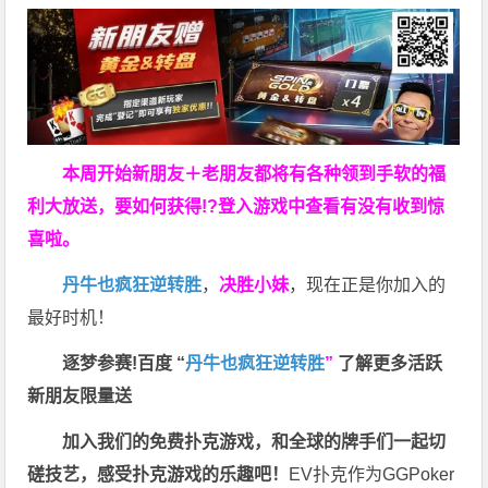
本周开始新朋友＋老朋友都将有各种领到手软的福
利大放送，要如何获得!?登入游戏中查看有没有收到惊
喜啦。
丹牛也疯狂逆转胜
，
决胜小妹
，现在正是你加入的
最好时机！
逐梦参赛!百度 “
丹牛也疯狂逆转胜
”
了解更多
活跃
新朋友限量送
加入我们的免费扑克游戏，和全球的牌手们一起切
磋技艺，感受扑克游戏的乐趣吧！
EV扑克作为GGPoker