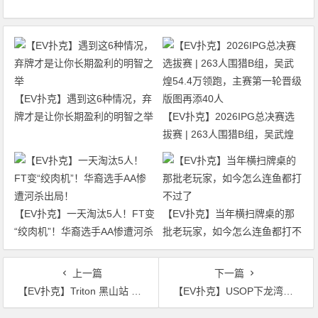
【EV扑克】遇到这6种情况，弃
牌才是让你长期盈利的明智之举
【EV扑克】2026IPG总决赛选
拔赛 | 263人围猎B组，吴武煌
54.4万领跑，主赛第一轮晋级版
图再添40人
【EV扑克】一天淘汰5人！FT变
【EV扑克】当年横扫牌桌的那
“绞肉机”！华裔选手AA惨遭河杀
批老玩家，如今怎么连鱼都打不
出局！
过了
上一篇
下一篇
【EV扑克】Triton 黑山站 | Aleks Ponakovs 称霸十周年特别赛，狂揽300万美金！
【EV扑克】USOP下龙湾站第四日 | 432人次鏖战迷你主赛A\B组，国人选手吴成杉CL领跑全场、王辰Scl紧随其后进入DAY2