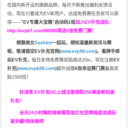
在国内新开设的旗舰品牌，每月不断推出福利反馈活
动，现在只要成为EV新用户，达成免费赛任务就可以获
得——
"EV专属大宝箱"启动码1组
加入EV扑克战队：
http://evpk7.com/96088
再送4张免费门票！
想跟美女
Sashimi
一起玩，
想知道最新资讯与赛
程，
敬请锁定EV扑克官网(
www.evp99.com
)。
看牌手痒
玩EV扑克，
每日多场免费赛奖励高达20w，现在注册
EV
扑克(
www.evpk89.com
)
额外加赠
8张幸运赛门票
最高奖
励1500倍！
好消息 EV扑克GG上线注册领取350美金新玩家
礼包！
全天24小时随机将掉落现金红包至牌局底池或玩
家余额!快体验吧