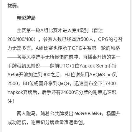
拔赛。
精彩牌局
主赛第一轮A组比赛才进入第4级别（盲注
200/400/400），参赛人数已经逼近500人，CPG的号召
力无需多言。A组比赛也传承了CPG主赛第一轮的风格
——各类风格选手无所畏惧向前冲，直播桌开始的第一
手牌就初见端倪——翻前UTG+1位Yapkok Seng手持
A♦️9♣️开池加注到900之后，HJ位谢荣用A♥️Q♣️3-bet到
2500，BB位杨国升拿到Q♠️Q♦️，迅速宣布全下17400！
Yapkok弃牌后，后手还有24000记分牌的谢荣迅速跟
注！
两人跑马，随着公共牌发出2♣️3♥️9♥️J♣️K♦️，杨国升
成功翻倍，谢荣记分牌数量遭遇重创。