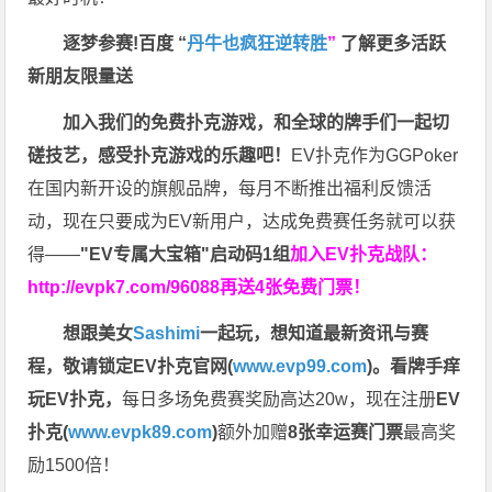
逐梦参赛!百度 “
丹牛也疯狂逆转胜
”
了解更多
活跃
新朋友限量送
加入我们的免费扑克游戏，和全球的牌手们一起切
磋技艺，感受扑克游戏的乐趣吧！
EV扑克作为GGPoker
在国内新开设的旗舰品牌，每月不断推出福利反馈活
动，现在只要成为EV新用户，达成免费赛任务就可以获
得——
"EV专属大宝箱"启动码1组
加入EV扑克战队：
http://evpk7.com/96088
再送4张免费门票！
想跟美女
Sashimi
一起玩，
想知道最新资讯与赛
程，
敬请锁定EV扑克官网(
www.evp99.com
)。
看牌手痒
玩EV扑克，
每日多场免费赛奖励高达20w，现在注册
EV
扑克(
www.evpk89.com
)
额外加赠
8张幸运赛门票
最高奖
励1500倍！