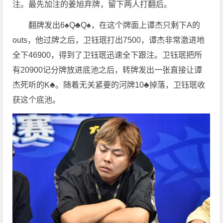
注。最先加注的姜旭弃牌，留下两人打翻后。
翻牌发出6♠️Q♣️Q♠️，在这个牌面上谭杰只剩下A的
outs，他过牌之后，卫钰珉打出7500，谭杰非常激进地
全下46900，得到了卫钰珉迅速全下跟注。卫钰珉把所
有20900记分牌放进底池之后，转牌发出一张直接让谭
杰死听的K♣️。随着无关紧要的河牌10♣️掉落，卫钰珉收
获这个底池。