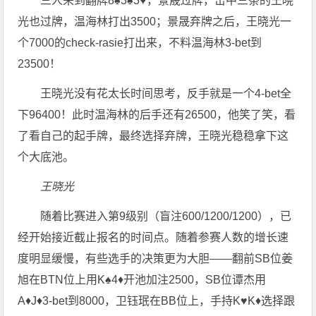
三人来到翻牌8♠️3♠️3♥️，景晟过牌，击中三条的王晓
光也过牌，温海林打出3500；景晟弃牌之后，王晓光一
个7000的check-rasie打出来，不料温海林3-bet到
23500！
王晓光没有花太长时间思考，反手就是一个4-bet全
下96400！此时温海林的后手还有26500，他笑了笑，看
了看自己的起手牌，最终选择弃牌，王晓光稳稳拿下这
个大底池。
王晓光
随着比赛进入第9级别（盲注600/1200/1200），已
经开始接近截止报名的时间点。随着参赛人数的增长速
度明显缓慢，有些选手的决策更为大胆——翻前SB位姜
旭在BTN位上用K♠️4♦️开池加注2500，SB位谭杰用
A♦️J♦️3-bet到8000，卫钰珉在BB位上，手持K♥️K♦️选择跟