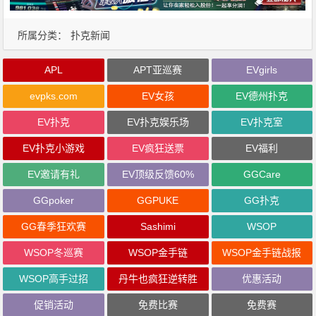
所属分类：
扑克新闻
APL
APT亚巡赛
EVgirls
evpks.com
EV女孩
EV德州扑克
EV扑克
EV扑克娱乐场
EV扑克室
EV扑克小游戏
EV疯狂送票
EV福利
EV邀请有礼
EV顶级反馈60%
GGCare
GGpoker
GGPUKE
GG扑克
GG春季狂欢赛
Sashimi
WSOP
WSOP冬巡赛
WSOP金手链
WSOP金手链战报
WSOP高手过招
丹牛也疯狂逆转胜
优惠活动
促销活动
免费比赛
免费赛