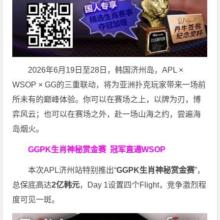
2026年6月19日至28日，韩国济州岛，APL ×
WSOP × GG的三重联动，将为亚洲扑克玩家带来一场前
所未有的巅峰体验。
你可以在赛场之上，以牌为刃，博
弈风云；也可以在赛场之外，赴一场山海之约，尝遍海
岛烟火。
GGPK生肖神秘赏金赛
冠军直通WSOP
本次APL济州站特别推出“
GGPK
生肖神秘赏金赛
”，
总保底高达
2
亿韩元
，Day 1设置四个Flight，竞争激烈程
度可见一斑。