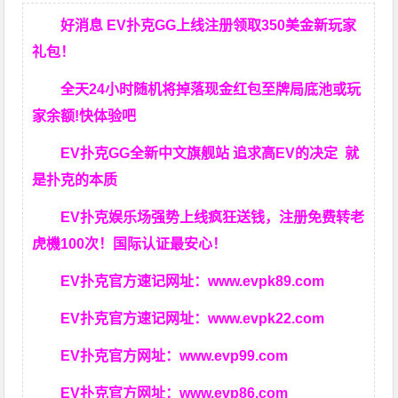
好消息 EV扑克GG上线注册领取350美金新玩家
礼包！
全天24小时随机将掉落现金红包至牌局底池或玩
家余额!快体验吧
EV扑克GG
全新中文旗舰站
追求高EV
的决定
就
是扑克的本质
EV扑克娱乐场强势上线疯狂送钱，注册免费转老
虎機100次！国际认证最安心！
EV扑克官方速记网址：
www.evpk89.com
EV扑克官方速记网址：
www.evpk22.com
EV扑克官方网址：
www.evp99.com
EV扑克官方网址：
www.evp86.com