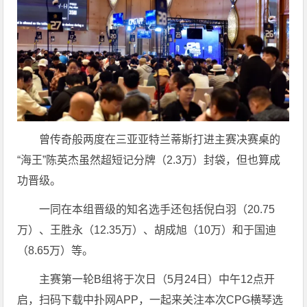
曾传奇般两度在三亚亚特兰蒂斯打进主赛决赛桌的
“海王”陈英杰虽然超短记分牌（2.3万）封袋，但也算成
功晋级。
一同在本组晋级的知名选手还包括倪白羽（20.75
万）、王胜永（12.35万）、胡成旭（10万）和于国迪
（8.65万）等。
主赛第一轮B组将于次日（5月24日）中午12点开
启，扫码下载中扑网APP，一起来关注本次CPG横琴选