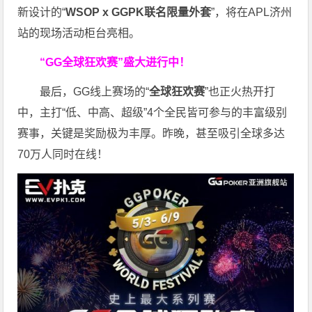
新设计的“
WSOP x GGPK
联名限量外套
”，将在APL济州
站的现场活动柜台亮相。
“GG全球狂欢赛”盛大进行中！
最后，GG线上赛场的“
全球狂欢赛
”也正火热开打
中，主打“低、中高、超级”4个全民皆可参与的丰富级别
赛事，关键是奖励极为丰厚。
昨晚，甚至吸引全球多达
70万人同时在线！