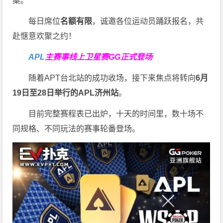
案。
每日席位
名额有限
，诚邀各位运动员踊跃报名，共
赴惬意欢聚之约！
APL
主赛事线上卫星赛
GG正式登场
随着APT台北站的成功收场，接下来焦点将转向
6
月
19
日至
28
日举行的
APL
济州站
。
目前完整赛程表已出炉，十天的时间里，数十场不
同规格、不同玩法的赛事轮番登场。