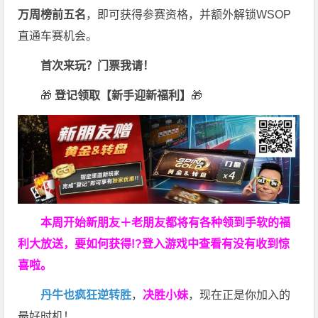
万周榜前五名
，即可获得参赛资格，并额外解锁WSOP
直通车赛机会。
首次来玩？门票我请！
🎁
登记领取【新手迎新福利】
🎁
本周开始新朋友＋老朋友都将有各种领到手软的福
利大放送，要如何获得!?登入游戏中查看有没有收到惊
喜啦。
丹牛也疯狂逆转胜
，
决胜小妹
，现在正是你加入的
最好时机！