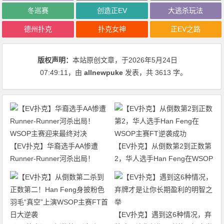
冬巡赛
创造正EV
大逃杀玩法
德州扑克
扑克女神
正EV之路
版权声明：
本站原创文章，于2026年5月24日
07:49:11
，由
allnewpuke
发表，共 3613 字。
【EV扑克】华裔选手AA惨遭
【EV扑克】从倒数第2到正数第
Runner-Runner河杀出局！
2，华人选手Han Feng在WSOP
WSOP主赛迎来最终对决
主赛FT逆袭成功
【EV扑克】遇到这6种情况，弃