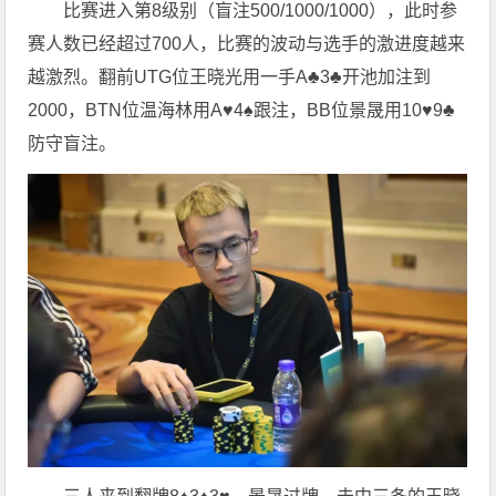
比赛进入第8级别（盲注500/1000/1000），此时参
赛人数已经超过700人，比赛的波动与选手的激进度越来
越激烈。翻前UTG位王晓光用一手A♣️3♣️开池加注到
2000，BTN位温海林用A♥️4♠️跟注，BB位景晟用10♥️9♣️
防守盲注。