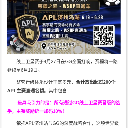
线上卫星赛于4月27日在GG全面打响，赛程将一路
延续至6月19日。
整套晋级体系设计丰富多元，
合计放出
超过200个
APL主赛直通名额
。其中包含：
最具吸引力的是：
所有通过
GG
线上卫星赛晋级的选
手，主赛奖励统一加码
10%
！
依托
APL济州站与GG的深度战略合作，这项世界级