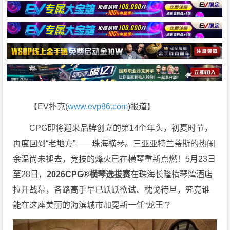
【EV扑克(
www.evp86.com
)报道】
CPG即将迎来品牌创立的第14个年头，初夏时节，
再度回到“老地方”——珠海横琴。三亚亚特兰蒂斯的热闹
余温尚未褪去，竞技的烽火已在横琴重新点燃！5月23日
至28日，
2026CPG®横琴选拔赛
在珠海长隆横琴湾酒店
拉开战幕，各路高手早已跃跃欲试、枕戈待旦，究竟谁
能在这座美丽的海滨城市加冕新一任“龙王”？