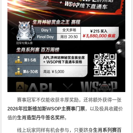
赛事冠军不仅能收获丰厚奖励，还将额外获得一张
2026
年拉斯维加斯
WSOP
主赛事门票
，以及极具收藏价
值的
生肖造型丹牛签名奖杯
。
线上玩家同样有机会参与，只要跻身
生肖系列赛百