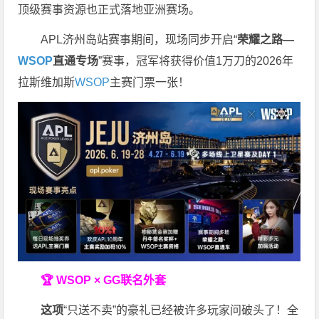
顶级赛事资源也正式落地亚洲赛场。
APL济州岛站赛事期间，现场同步开启“
荣耀之路
—
WSOP
直通专场
”赛事，冠军将获得价值1万刀的2026年
拉斯维加斯
WSOP
主赛门票一张！
🏆 WSOP × GG联名外套
这项
“只送不卖”的豪礼已经被许多玩家问破头了！全