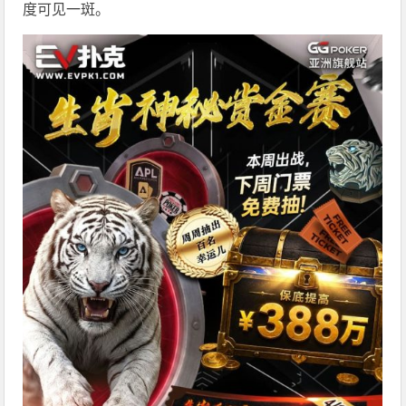
度可见一斑。