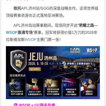
依托
APL济州站与GG的深度战略合作，这项世界级
顶级赛事资源也正式落地亚洲赛场。
APL济州岛站赛事期间，现场同步开启“
荣耀之路
—
WSOP
直通专场
”赛事，冠军将获得价值1万刀的2026年
拉斯维加斯
WSOP
主赛门票一张！
🏆 WSOP × GG联名外套