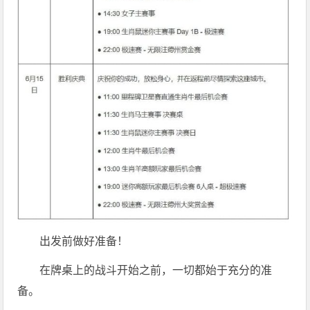
出发前做好准备！
在牌桌上的战斗开始之前，一切都始于充分的准
备。