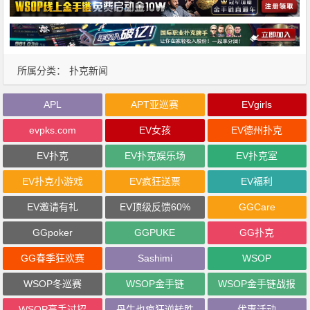
所属分类：
扑克新闻
APL
APT亚巡赛
EVgirls
evpks.com
EV女孩
EV德州扑克
EV扑克
EV扑克娱乐场
EV扑克室
EV扑克小游戏
EV疯狂送票
EV福利
EV邀请有礼
EV顶级反馈60%
GGCare
GGpoker
GGPUKE
GG扑克
GG春季狂欢赛
Sashimi
WSOP
WSOP冬巡赛
WSOP金手链
WSOP金手链战报
WSOP高手过招
丹牛也疯狂逆转胜
优惠活动