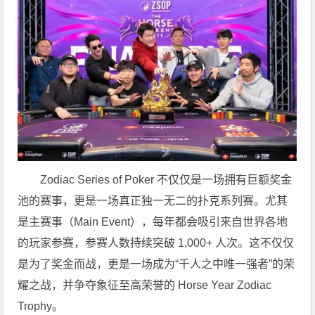
Zodiac Series of Poker 不仅仅是一场拥有巨额奖金
池的赛事，更是一场真正独一无二的扑克系列赛。尤其
是主赛事（Main Event），每年都会吸引来自世界各地
的玩家参赛，参赛人数持续突破 1,000+ 人次。这不仅仅
是为了奖金而战，更是一场成为“千人之中唯一强者”的荣
耀之战，并争夺象征至高荣誉的 Horse Year Zodiac
Trophy。