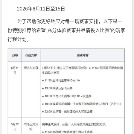
2026年6月11日至15日
为了帮助你更好地应对每一场赛事安排，以下是一
份特别推荐给希望“充分体验赛事并尽情投入比赛”的玩家
行程计划。