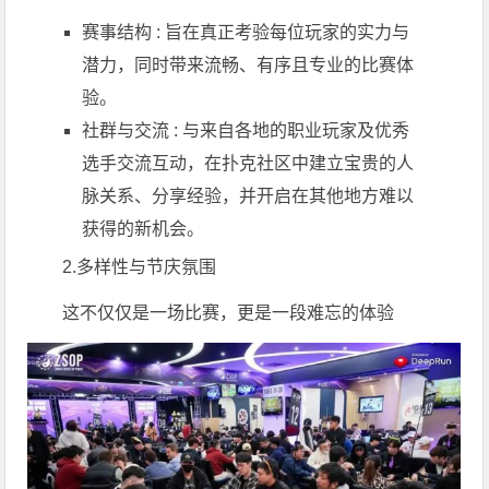
赛事结构 : 旨在真正考验每位玩家的实力与
潜力，同时带来流畅、有序且专业的比赛体
验。
社群与交流 : 与来自各地的职业玩家及优秀
选手交流互动，在扑克社区中建立宝贵的人
脉关系、分享经验，并开启在其他地方难以
获得的新机会。
2.多样性与节庆氛围
这不仅仅是一场比赛，更是一段难忘的体验