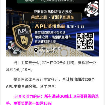
线上卫星赛于4月27日在GG全面打响，赛程将一路
延续至6月19日。
整套晋级体系设计丰富多元，
合计放出
超过200个
APL主赛直通名额
。其中包含：
最具吸引力的是：
所有通过
GG
线上卫星赛晋级的选
手，主赛奖励统一加码
10%
！