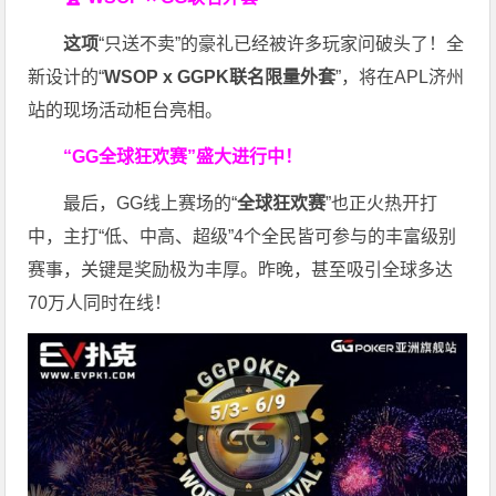
这项
“只送不卖”的豪礼已经被许多玩家问破头了！全
新设计的“
WSOP x GGPK
联名限量外套
”，将在APL济州
站的现场活动柜台亮相。
“GG全球狂欢赛”盛大进行中！
最后，GG线上赛场的“
全球狂欢赛
”也正火热开打
中，主打“低、中高、超级”4个全民皆可参与的丰富级别
赛事，关键是奖励极为丰厚。
昨晚，甚至吸引全球多达
70万人同时在线！