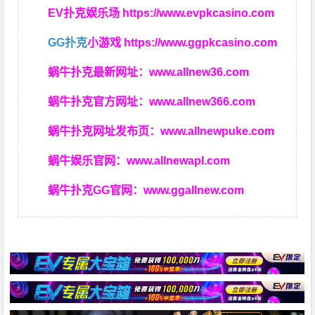
EV扑克娱乐场
https://www.evpkcasino.com
GG扑克
小游戏
https://www.ggpkcasino.com
蜗牛扑克最新网址：
www.allnew36.com
蜗牛扑克官方网址：
www.allnew366.com
蜗牛扑克网址发布页：
www.allnewpuke.com
蜗牛娱乐官网：
www.allnewapl.com
蜗牛扑克GG官网：
www.ggallnew.com