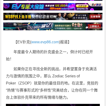
【EV扑克(
www.evp86.com
)报道】
年度最令人期待的扑克盛会之一，倒计时已经开
始！
如果你正在寻找全新的挑战，并希望置身于充满活
力与激情的氛围之中，那么 Zodiac Series of
Poker（ZSOP）就是你的最佳目的地。在这里，竞技的
“热情”与赛事形式的“多样性”完美结合，让你在同一个舞
台上体验扑克带来的所有情绪与魅力。