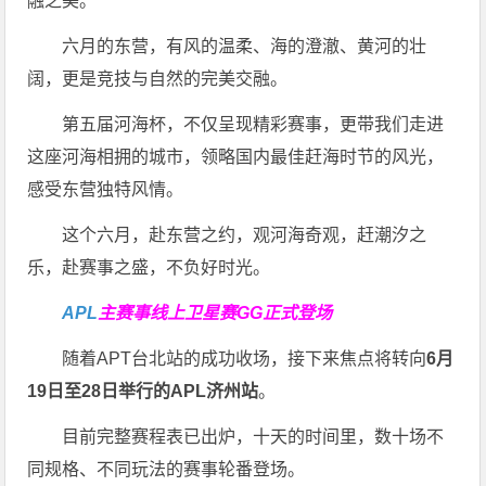
融之美。
六月的东营，有风的温柔、海的澄澈、黄河的壮
阔，更是竞技与自然的完美交融。
第五届河海杯，不仅呈现精彩赛事，更带我们走进
这座河海相拥的城市，领略国内最佳赶海时节的风光，
感受东营独特风情。
这个六月，赴东营之约，观河海奇观，赶潮汐之
乐，赴赛事之盛，不负好时光。
APL
主赛事线上卫星赛
GG正式登场
随着APT台北站的成功收场，接下来焦点将转向
6
月
19
日至
28
日举行的
APL
济州站
。
目前完整赛程表已出炉，十天的时间里，数十场不
同规格、不同玩法的赛事轮番登场。