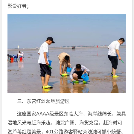
影爱好者；
三、东营红滩湿地旅游区
这座国家AAAA级景区东临大海，海岸线绵长，兼具
湿地风光与赶海乐趣，滩涂广阔、海货充足，赶海时可
赏芦苇红毯美景，401公路游客驿站旁浅滩可抓小螃蟹、