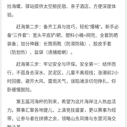
捡海螺，驿站提供太空舱民宿、亲子酒店，方便深度体
验。
赶海第二步：备齐工具与技巧，轻松“爆桶”。新手必
备“三件套”：宽头平底铲/耙、塑料小桶+网兜、全套防晒
装备；加分神器：长筒雨靴（防滑防硌）、胶皮手套
（防划伤）、盐袋（诱捕蛤蜊）。
赶海第三步：牢记安全与环保。安全第一：结伴而
行，不孤身去深水、淤泥区，儿童不离视线；涨潮前2小
时回撤，避开大风、雷雨天气，误陷滩涂切勿挣扎，仰
卧缓慢脱险。
第五届河海杯的到来，希望为这片海岸注入热血活
力。赛事汇聚各地健儿，上演竞技盛宴，更以赛事为纽
带，让参与者在拼搏之余，领略山东风情与东营河海交