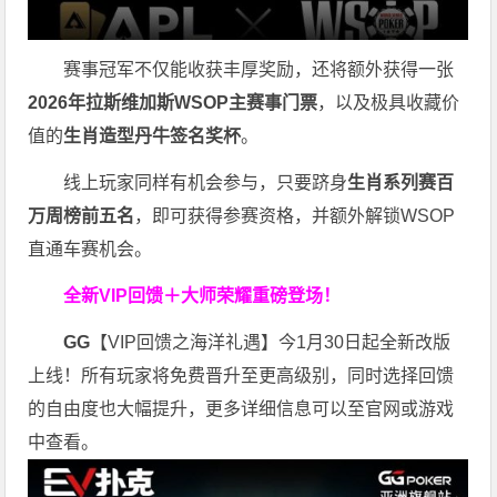
赛事冠军不仅能收获丰厚奖励，还将额外获得一张
2026
年拉斯维加斯
WSOP
主赛事门票
，以及极具收藏价
值的
生肖造型丹牛签名奖杯
。
线上玩家同样有机会参与，只要跻身
生肖系列赛百
万周榜前五名
，即可获得参赛资格，并额外解锁WSOP
直通车赛机会。
全新VIP回馈＋大师荣耀
重磅登场！
GG
【VIP回馈之海洋礼遇】今1月30日起全新改版
上线！所有玩家将免费晋升至更高级别，同时选择回馈
的自由度也大幅提升，更多详细信息可以至官网或游戏
中查看。