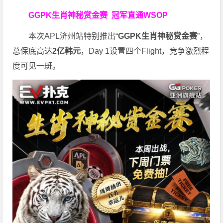
GGPK生肖神秘赏金赛
冠军直通WSOP
本次APL济州站特别推出“
GGPK
生肖神秘赏金赛
”，
总保底高达
2
亿韩元
，Day 1设置四个Flight，竞争激烈程
度可见一斑。