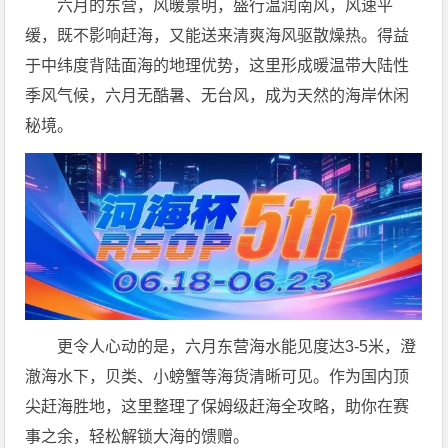
六月的东营，风暖景明，盛行温润南风，风速平
缓，既不影响赶海，又能送来清爽海风驱散燥热。得益
于中纬度背陆面海的地理优势，这里形成暖温带大陆性
季风气候，六月无酷暑、无台风，成为天然的海岸休闲
秘境。
更令人心动的是，六月东营海水能见度达3-5米，澄
澈海水下，贝类、小螃蟹等海货清晰可见。作为国内顶
尖赶海胜地，这里整理了保姆级赶海全攻略，助你在赛
事之余，轻松解锁大海的馈赠。