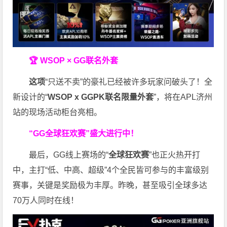
🏆 WSOP × GG联名外套
这项
“只送不卖”的豪礼已经被许多玩家问破头了！全
新设计的“
WSOP x GGPK
联名限量外套
”，将在APL济州
站的现场活动柜台亮相。
“GG全球狂欢赛”盛大进行中！
最后，GG线上赛场的“
全球狂欢赛
”也正火热开打
中，主打“低、中高、超级”4个全民皆可参与的丰富级别
赛事，关键是奖励极为丰厚。
昨晚，甚至吸引全球多达
70万人同时在线！