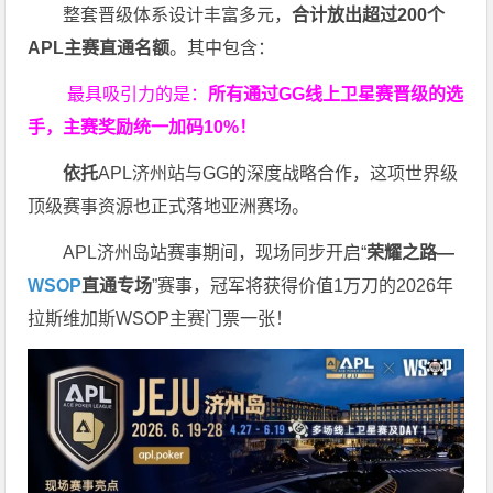
整套晋级体系设计丰富多元，
合计放出
超过200个
APL主赛直通名额
。其中包含：
最具吸引力的是：
所有通过
GG
线上卫星赛晋级的选
手，主赛奖励统一加码
10%
！
依托
APL济州站与GG的深度战略合作，这项世界级
顶级赛事资源也正式落地亚洲赛场。
APL济州岛站赛事期间，现场同步开启“
荣耀之路
—
WSOP
直通专场
”赛事，冠军将获得价值1万刀的2026年
拉斯维加斯WSOP主赛门票一张！