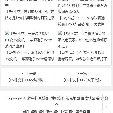
【EV扑克】遇到这6种情况，弃
牌才是让你长期盈利的明智之举
【EV扑克】2026IPG总决赛选
拔赛 | 263人围猎B组，吴武煌
54.4万领跑，主赛第一轮晋级版
图再添40人
【EV扑克】一天淘汰5人！FT变
【EV扑克】当年横扫牌桌的那
“绞肉机”！华裔选手AA惨遭河杀
批老玩家，如今怎么连鱼都打不
出局！
过了
上一篇
下一篇
【EV扑克】PD22济州站｜Q4幸运手牌两度立功，蒋欣欣惊险夺得单日豪客赛冠军！主赛30人晋级Day3
【EV扑克】红龙女子战队Kitty采访上线 实力女将发声 致敬女性扑克力量
文
章
Copyright © 蜗牛扑克博客 版权所有
站点地图
百度地图
谷歌地
导
图
航
蜗牛娱乐,蜗牛德州,蜗牛扑克,蜗牛娱乐官网