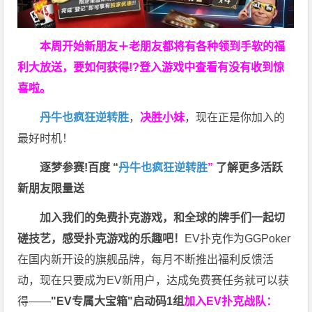
本周开始新朋友＋老朋友都将有各种领到手软的福
利大放送，要如何获得!?登入游戏中查看有没有收到惊
喜啦。
丹牛也疯狂逆转胜
，
决胜小妹
，现在正是你加入的
最好时机！
逐梦参赛!百度 “
丹牛也疯狂逆转胜
”
了解更多
活跃
新朋友限量送
加入我们的免费扑克游戏，和全球的牌手们一起切
磋技艺，感受扑克游戏的乐趣吧！
EV扑克作为GGPoker
在国内新开设的旗舰品牌，每月不断推出福利反馈活
动，现在只要成为EV新用户，达成免费赛任务就可以获
得——
"EV专属大宝箱"启动码1组
加入EV扑克战队：