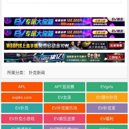
所属分类：
扑克新闻
APL
APT亚巡赛
EVgirls
evpks.com
EV女孩
EV德州扑克
EV扑克
EV扑克娱乐场
EV扑克室
EV扑克小游戏
EV疯狂送票
EV福利