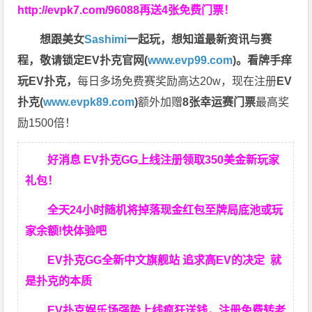
http://evpk7.com/96088
再送4张免费门票！
想跟美女
Sashimi
一起玩，
想知道最新资讯与赛
程，
敬请锁定EV扑克官网(
www.evp99.com
)。
看牌手痒
玩EV扑克，
每日多场免费赛奖励高达20w，现在注册
EV
扑克(
www.evpk89.com
)
额外加赠
8张幸运赛门票
最高奖
励1500倍！
好消息 EV扑克GG上线注册领取350美金新玩家
礼包！
全天24小时随机将掉落现金红包至牌局底池或玩
家余额!快体验吧
EV扑克GG
全新中文旗舰站
追求高EV
的决定
就
是扑克的本质
EV扑克娱乐场强势上线疯狂送钱，注册免费转老