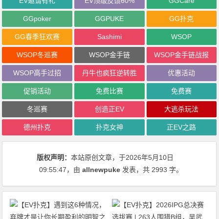
EV邀请有礼
EV顶级反馈60%
GGCare
GGpoker
GGPUKE
GG扑克
GG春季狂欢赛
Sashimi
WSOP
WSOP冬巡赛
WSOP金手链
WSOP金手链战报
WSOP高手过招
丹牛也疯狂逆转胜
优惠活动
促销活动
免费比赛
免费赛
冬巡赛
创造正EV
大逃杀玩法
德州扑克
扑克女神
正EV之路
版权声明：
本站原创文章，于2026年5月10日
09:55:47
，由
allnewpuke
发表，共 2993 字。