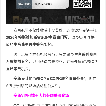
赛事冠军不仅能收获丰厚奖励，还将额外获得一张
2026
年拉斯维加斯
WSOP
主赛事门票
，以及极具收藏价
值的
生肖造型丹牛签名奖杯
。
线上玩家同样有机会参与，只要跻身
生肖系列赛百
万周榜前五名
，即可获得参赛资格，并额外解锁WSOP
直通车赛机会。
全新设计的“
WSOP x GGPK
联名限量外套
”，将在
APL济州站的现场活动柜台亮相。
全新VIP回馈＋大师荣耀
重磅登场！
GG
【VIP回馈之海洋礼遇】今1月30日起全新改版