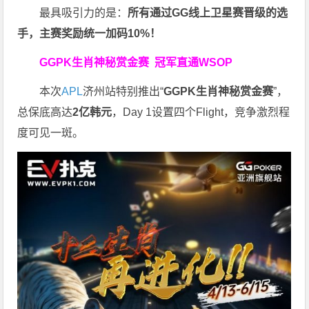
最具吸引力的是：
所有通过
GG
线上卫星赛晋级的选
手，主赛奖励统一加码
10%
！
GGPK生肖神秘赏金赛
冠军直通WSOP
本次
APL
济州站特别推出“
GGPK
生肖神秘赏金赛
”，
总保底高达
2
亿韩元
，Day 1设置四个Flight，竞争激烈程
度可见一斑。