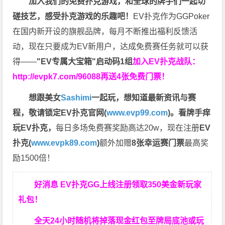
加入我们的免费扑克游戏，和全球的牌手们一起切
磋技艺，感受扑克游戏的乐趣吧！
EV扑克作为GGPoker
在国内新开设的旗舰品牌，每月不断推出福利反馈活
动，现在只要成为EV新用户，达成免费赛任务就可以获
得——
"EV专属大宝箱"启动码1组
加入EV扑克战队：
http://evpk7.com/96088
再送4张免费门票！
想跟美女
Sashimi
一起玩，
想知道最新资讯与赛
程，
敬请锁定EV扑克官网(
www.evp99.com
)。
看牌手痒
玩EV扑克，
每日多场免费赛奖励高达20w，现在注册
EV
扑克(
www.evpk89.com
)
额外加赠
8张幸运赛门票
最高奖
励1500倍！
好消息 EV扑克GG上线注册领取350美金新玩家
礼包！
全天24小时随机将掉落现金红包至牌局底池或玩