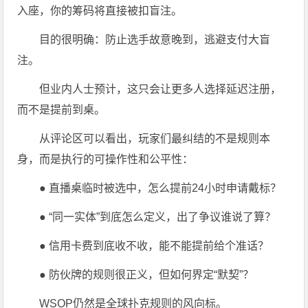
入座，你的筹码将直接被扣盲注。
目的很明确：防止选手故意晚到，逃避支付大盲
注。
但业内人士预计，这只会让更多人选择延迟注册，
而不是提前到桌。
从评论区可以看出，玩家们最纠结的不是规则本
身，而是执行的可操作性和公平性：
● 直播桌临时被选中，怎么提前24小时申请戴标？
● “同一实体”到底怎么定义，出了争议谁说了算？
● 信用卡费到底收不收，能不能提前给个准话？
● 防伙牌的规则很正义，但如何界定“默契”？
WSOP仍然是全球扑克规则的风向标。