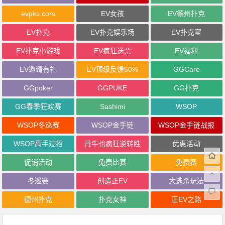
evpks.com
EV女孩
EV德州扑克
EV扑克
EV扑克娱乐场
EV扑克室
EV扑克小游戏
EV疯狂送票
EV福利
EV邀请有礼
EV顶级反馈60%
GGCare
GGpoker
GGPUKE
GG扑克
GG春季狂欢赛
Sashimi
WSOP
WSOP冬巡赛
WSOP金手链
WSOP金手链战报
WSOP高手过招
丹牛也疯狂逆转胜
优惠活动
促销活动
免费比赛
免费赛
冬巡赛
创造正EV
大逃杀玩法
德州扑克
扑克女神
正EV之路