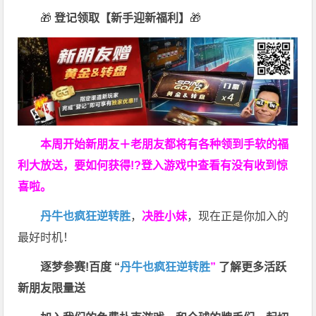
🎁
登记领取【新手迎新福利】
🎁
本周开始新朋友＋老朋友都将有各种领到手软的福
利大放送，要如何获得!?登入游戏中查看有没有收到惊
喜啦。
丹牛也疯狂逆转胜
，
决胜小妹
，现在正是你加入的
最好时机！
逐梦参赛!百度 “
丹牛也疯狂逆转胜
”
了解更多
活跃
新朋友限量送