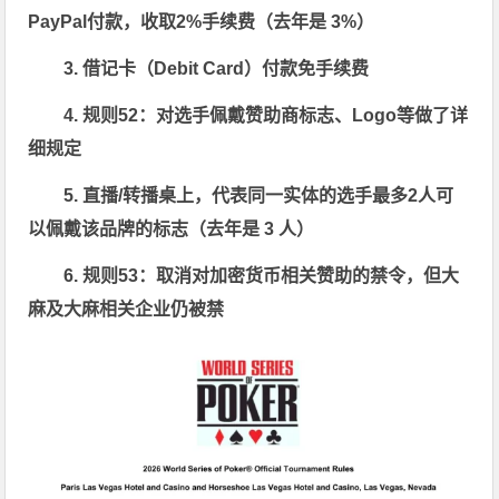
PayPal
付款，收取
2%
手续费（去年是
3%
）
3.
借记卡（
Debit Card
）付款免手续费
4.
规则
52
：对选手佩戴赞助商标志、
Logo
等做了详
细规定
5.
直播
/
转播桌上，
代表同一实体
的选手最多
2
人可
以佩戴该
品牌
的标志（去年是
3
人）
6.
规则
53
：取消对加密货币相关赞助的禁令，但大
麻及大麻相关企业仍被禁