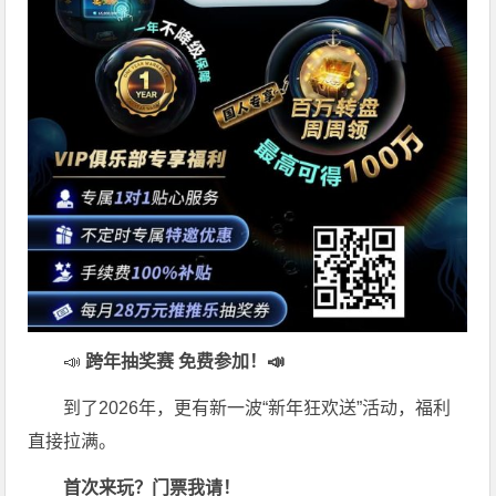
📣
跨年抽奖赛 免费参加
！📣
到了2026年，更有新一波“新年狂欢送”活动，福利
直接拉满。
首次来玩？门票我请！