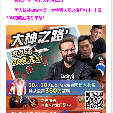
国人斩获
10W
大奖！
赏金猎人赛火热开打中 丰厚
50M刀奖励等你来战！