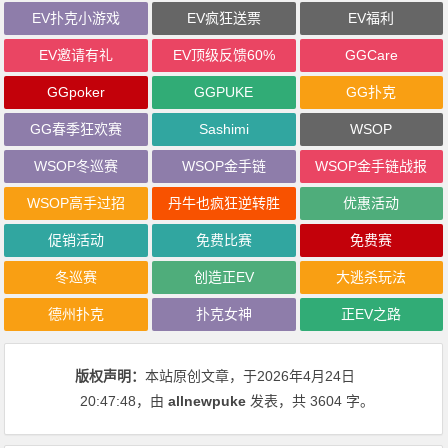
EV扑克小游戏
EV疯狂送票
EV福利
EV邀请有礼
EV顶级反馈60%
GGCare
GGpoker
GGPUKE
GG扑克
GG春季狂欢赛
Sashimi
WSOP
WSOP冬巡赛
WSOP金手链
WSOP金手链战报
WSOP高手过招
丹牛也疯狂逆转胜
优惠活动
促销活动
免费比赛
免费赛
冬巡赛
创造正EV
大逃杀玩法
德州扑克
扑克女神
正EV之路
版权声明：
本站原创文章，于2026年4月24日
20:47:48
，由
allnewpuke
发表，共 3604 字。