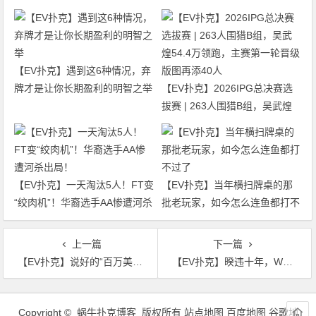
【EV扑克】遇到这6种情况，弃
牌才是让你长期盈利的明智之举
【EV扑克】2026IPG总决赛选
拔赛 | 263人围猎B组，吴武煌
54.4万领跑，主赛第一轮晋级版
图再添40人
【EV扑克】一天淘汰5人！FT变
【EV扑克】当年横扫牌桌的那
“绞肉机”！华裔选手AA惨遭河杀
批老玩家，如今怎么连鱼都打不
出局！
过了
上一篇
下一篇
【EV扑克】说好的“百万美元游戏”没了？HCL突然换档，百万买入变十万，牌桌要降温？
【EV扑克】暌违十年，WSOP再度回归亚洲！2026 APL济州站6月19-28日盛大登场！
文
章
Copyright © 蜗牛扑克博客 版权所有
站点地图
百度地图
谷歌地