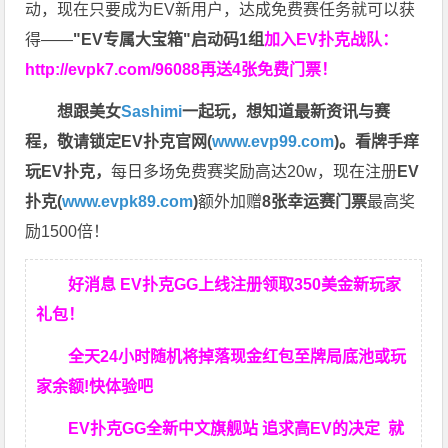
动，现在只要成为EV新用户，达成免费赛任务就可以获
得——
"EV专属大宝箱"启动码1组
加入EV扑克战队：
http://evpk7.com/96088
再送4张免费门票！
想跟美女
Sashimi
一起玩，
想知道最新资讯与赛
程，
敬请锁定EV扑克官网(
www.evp99.com
)。
看牌手痒
玩EV扑克，
每日多场免费赛奖励高达20w，现在注册
EV
扑克(
www.evpk89.com
)
额外加赠
8张幸运赛门票
最高奖
励1500倍！
好消息 EV扑克GG上线注册领取350美金新玩家
礼包！
全天24小时随机将掉落现金红包至牌局底池或玩
家余额!快体验吧
EV扑克GG
全新中文旗舰站
追求高EV
的决定
就