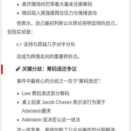
离开赌场时仍带着大量未兑换筹码
随后陷入高强度舆论压力与情绪波动
他表示，自己最初判断公众舆论将明显倾向自己，
但现实却是：
👉 支持与质疑几乎对半分化
这成为舆情走向的重要转折点。
🧨 关键分歧：筹码退还争议
事件中最核心的分歧之一在于“筹码退还”：
Lew 赛后退还部分筹码
桌上玩家 Jacob Chavez 表示该行为源于
Adelstein要求
Adelstein 坚决否认这一说法
这一信息差，直接加剧了公众对事件的分裂解读。