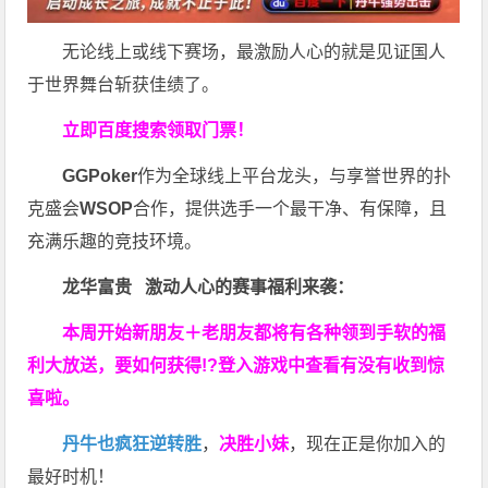
无论线上或线下赛场，最激励人心的就是见证国人
于世界舞台斩获佳绩了。
立即百度搜索领取门票！
GGPoker
作为全球线上平台龙头，与享誉世界的扑
克盛会
WSOP
合作，提供选手一个最干净、有保障，且
充满乐趣的竞技环境。
龙华富贵 激动人心的赛事福利来袭：
本周开始新朋友＋老朋友都将有各种领到手软的福
利大放送，要如何获得!?登入游戏中查看有没有收到惊
喜啦。
丹牛也疯狂逆转胜
，
决胜小妹
，现在正是你加入的
最好时机！