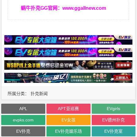
蜗牛扑克GG官网：
www.ggallnew.com
所属分类：
扑克新闻
APL
APT亚巡赛
EVgirls
evpks.com
EV女孩
EV德州扑克
EV扑克
EV扑克娱乐场
EV扑克室