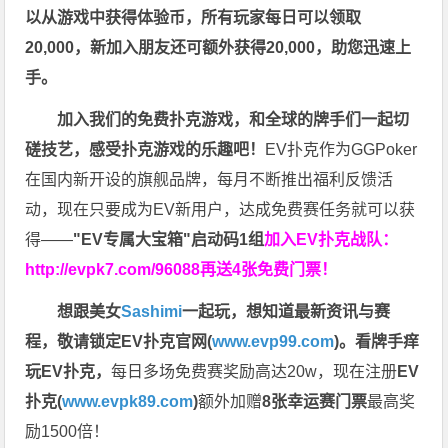
以从游戏中获得体验币，所有玩家每日可以领取
20,000，新加入朋友还可额外获得20,000，助您迅速上
手。
加入我们的免费扑克游戏，和全球的牌手们一起切
磋技艺，感受扑克游戏的乐趣吧！
EV扑克作为GGPoker
在国内新开设的旗舰品牌，每月不断推出福利反馈活
动，现在只要成为EV新用户，达成免费赛任务就可以获
得——
"EV专属大宝箱"启动码1组
加入EV扑克战队：
http://evpk7.com/96088
再送4张免费门票！
想跟美女
Sashimi
一起玩，
想知道最新资讯与赛
程，
敬请锁定EV扑克官网(
www.evp99.com
)。
看牌手痒
玩EV扑克，
每日多场免费赛奖励高达20w，现在注册
EV
扑克(
www.evpk89.com
)
额外加赠
8张幸运赛门票
最高奖
励1500倍！