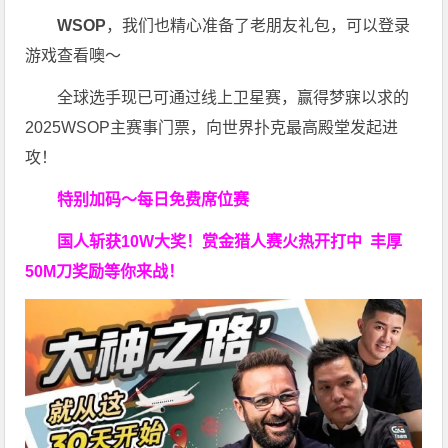
WSOP
，我们也精心准备了老朋友礼包，可以登录
游戏查看噢～
全球选手现已可通过线上卫星赛，赢得梦寐以求的
2025WSOP主赛事门票，向世界扑克最高殿堂发起进
攻！
特别加码～每日免费席位赛
国人斩获
10W
大奖！
赏金猎人赛火热开打中 丰厚
50M刀奖励等你来战！