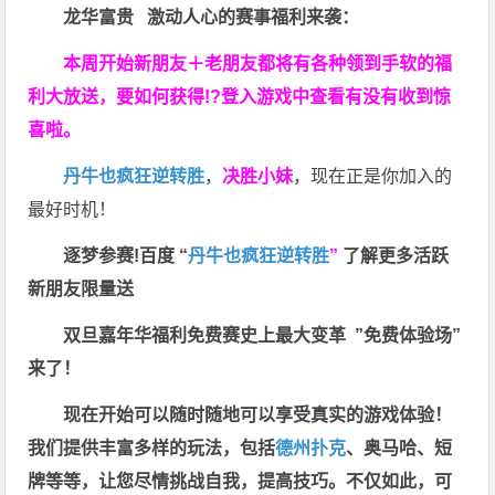
龙华富贵 激动人心的赛事福利来袭：
本周开始新朋友＋老朋友都将有各种领到手软的福
利大放送，要如何获得!?登入游戏中查看有没有收到惊
喜啦。
丹牛也疯狂逆转胜
，
决胜小妹
，现在正是你加入的
最好时机！
逐梦参赛!百度 “
丹牛也疯狂逆转胜
”
了解更多
活跃
新朋友限量送
双旦嘉年华福利
免费赛史上最大变革
”免费体验场”
来了！
现在开始可以随时随地可以享受真实的游戏体验！
我们提供丰富多样的玩法，包括
德州扑克
、奥马哈、短
牌等等，让您尽情挑战自我，提高技巧。不仅如此，
可