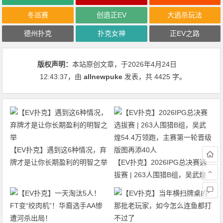
冬巡赛
创造正EV
大逃杀玩法
德州扑克
扑克女神
正EV之路
版权声明：
本站原创文章，于2026年4月24日
12:43:37
，由
allnewpuke
发表，共 4425 字。
【EV扑克】遇到这6种情况，弃
牌才是让你长期盈利的明智之举
【EV扑克】2026IPG总决赛选
拔赛 | 263人围猎B组，吴武煌
54.4万领跑，主赛第一轮晋级版
图再添40人