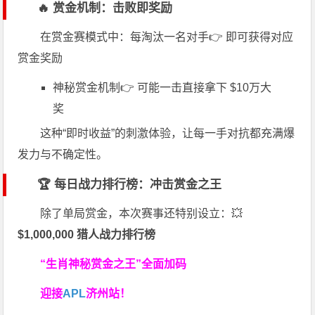
🔥 赏金机制：击败即奖励
在赏金赛模式中：每淘汰一名对手👉 即可获得对应
赏金奖励
神秘赏金机制👉 可能一击直接拿下 $10万大
奖
这种“即时收益”的刺激体验，让每一手对抗都充满爆
发力与不确定性。
🏆 每日战力排行榜：冲击赏金之王
除了单局赏金，本次赛事还特别设立：💥
$1,000,000 猎人战力排行榜
“生肖神秘赏金之王”全面加码
迎接
APL
济州站！