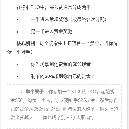
在标准PKO中，买入费通常分成两半：
一半进入
常规奖池
（按最终名次分配）
另一半进入
赏金奖池
核心机制
：每个玩家头上都顶着一个赏金。当你淘
汰一个对手时：
你当场拿到他赏金的
50%现金
剩下的
50%加到你自己的
赏金上
💡
举个栗子
：你参加一个$109的PKO，起始赏
金$50。淘汰一个人，你立刻到手$25现金，然后你自
己的赏金从$50涨到$75。你淘汰的人越多，你头上的
赏金就越大——你也成了别人的“大肥肉”。