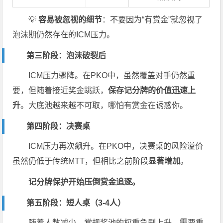
💡
容易被忽视的细节
：不要因为“有赏金”就忽视了
泡沫期仍然存在的ICM压力。
第三阶段：泡沫破裂后
ICM压力骤降。在PKO中，虽然覆盖对手仍然重
要，但随着接近奖金跳跃，
保存记分牌的价值迅速上
升
。大底池越来越不可取，哪怕有赏金在诱惑你。
第四阶段：决赛桌
ICM压力再次飙升。在PKO中，决赛桌的风险溢价
虽然仍低于传统MTT，但相比之前阶段
显著增加
。
记分牌保护开始压倒赏金追逐。
第五阶段：短人桌（3-4人）
随着人数减少，常规奖池的权重急剧上升。需要重