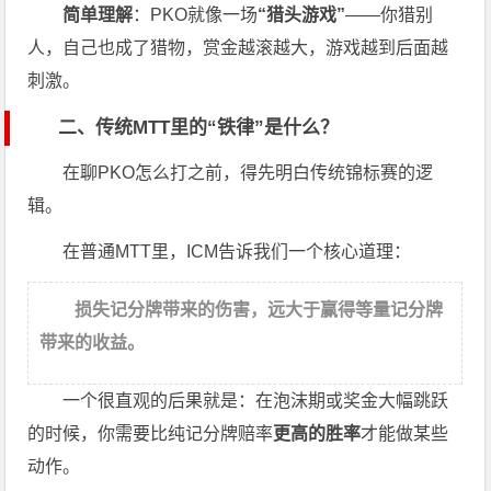
简单理解
：PKO就像一场
“猎头游戏”
——你猎别
人，自己也成了猎物，赏金越滚越大，游戏越到后面越
刺激。
二、传统MTT里的“铁律”是什么？
在聊PKO怎么打之前，得先明白传统锦标赛的逻
辑。
在普通MTT里，ICM告诉我们一个核心道理：
损失记分牌带来的伤害，远大于赢得等量记分牌
带来的收益。
一个很直观的后果就是：在泡沫期或奖金大幅跳跃
的时候，你需要比纯记分牌赔率
更高的胜率
才能做某些
动作。