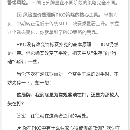
警惕风险。
不同记分牌量在不同阶段的策略完全不同。
3️⃣
风险溢价是理解PKO策略的核心工具。
早期为
负，中期转正但低于传统MTT，决赛桌显著上升。掌握
这个动态变化，你就拿到了PKO策略的钥匙。
PKO没有改变锦标赛扑克的基本原理——ICM仍然
是框架。但它确实改变了平衡，把天平从
“生存”
向
“行
动”
倾斜了一些。
当你下次在泡沫期面对一个赏金丰厚的对手时，不
妨先停一下，想一想：
这局牌，我到底是为常规奖池在打，还是为那枚人
头在打？
答案，往往就在这两者之间的某处。
📌 你在PKO中有什么独家心得或惨痛教训？欢迎在