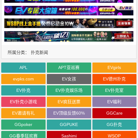
所属分类：
扑克新闻
APL
APT亚巡赛
EVgirls
evpks.com
EV女孩
EV德州扑克
EV扑克
EV扑克娱乐场
EV扑克室
EV扑克小游戏
EV疯狂送票
EV福利
EV邀请有礼
EV顶级反馈60%
GGCare
GGpoker
GGPUKE
GG扑克
GG春季狂欢赛
Sashimi
WSOP