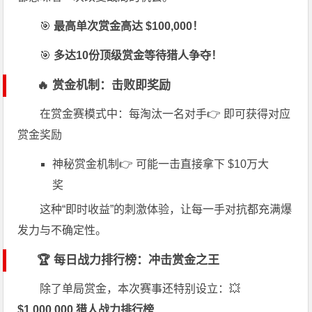
🎯
最高单次赏金高达 $100,000！
🎯
多达10份顶级赏金等待猎人争夺！
🔥 赏金机制：击败即奖励
在赏金赛模式中：每淘汰一名对手👉 即可获得对应
赏金奖励
神秘赏金机制👉 可能一击直接拿下 $10万大
奖
这种“即时收益”的刺激体验，让每一手对抗都充满爆
发力与不确定性。
🏆 每日战力排行榜：冲击赏金之王
除了单局赏金，本次赛事还特别设立：💥
$1,000,000 猎人战力排行榜