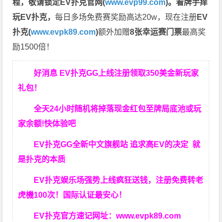
程，
敬请锁定EV扑克官网(
www.evp99.com
)。
看牌手痒
玩EV扑克，
每日多场免费赛奖励高达20w，现在注册
EV
扑克(
www.evpk89.com
)
额外加赠
8张幸运赛门票
最高奖
励1500倍！
好消息 EV扑克GG上线注册领取350美金新玩家
礼包！
全天24小时随机将掉落现金红包至牌局底池或玩
家余额!快体验吧
EV扑克GG
全新中文旗舰站
追求高EV
的决定
就
是扑克的本质
EV扑克娱乐场强势上线疯狂送钱，注册免费转老
虎機100次！国际认证最安心！
EV扑克官方速记网址：
www.evpk89.com