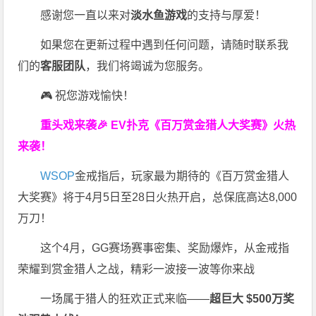
感谢您一直以来对
淡水鱼游戏
的支持与厚爱！
如果您在更新过程中遇到任何问题，请随时联系我
们的
客服团队
，我们将竭诚为您服务。
🎮 祝您游戏愉快！
重头戏来袭
🎉
EV扑克
《百万赏金猎人大奖赛》
火热
来袭！
WSOP
金戒指后，玩家最为期待的《百万赏金猎人
大奖赛》将于4月5日至28日火热开启，总保底高达8,000
万刀！
这个4月，GG赛场赛事密集、奖励爆炸，从金戒指
荣耀到赏金猎人之战，精彩一波接一波等你来战
一场属于猎人的狂欢正式来临——
超巨大 $500万奖