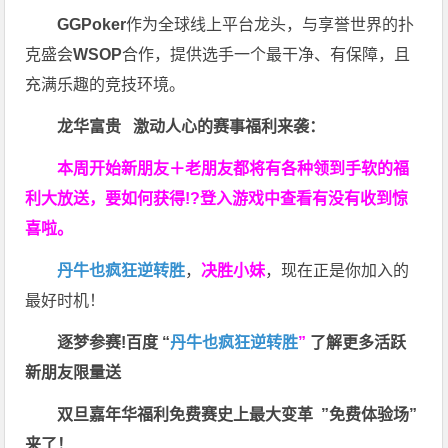
GGPoker
作为全球线上平台龙头，与享誉世界的扑
克盛会
WSOP
合作，提供选手一个最干净、有保障，且
充满乐趣的竞技环境。
龙华富贵 激动人心的赛事福利来袭：
本周开始新朋友＋老朋友都将有各种领到手软的福
利大放送，要如何获得!?登入游戏中查看有没有收到惊
喜啦。
丹牛也疯狂逆转胜
，
决胜小妹
，现在正是你加入的
最好时机！
逐梦参赛!百度 “
丹牛也疯狂逆转胜
”
了解更多
活跃
新朋友限量送
双旦嘉年华福利
免费赛史上最大变革
”免费体验场”
来了！