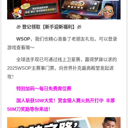
🎁
登记领取【新手迎新福利】
🎁
WSOP
，我们也精心准备了老朋友礼包，可以登录
游戏查看噢～
全球选手现已可通过线上卫星赛，赢得梦寐以求的
2025WSOP主赛事门票，向世界扑克最高殿堂发起进
攻！
特别加码～每日免费席位赛
国人斩获
10W
大奖！
赏金猎人赛火热开打中 丰厚
50M刀奖励等你来战！