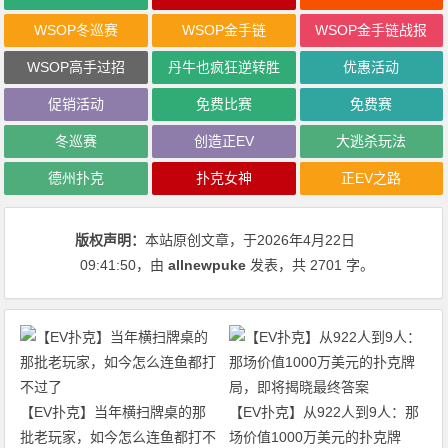
WSOP冬巡赛
WSOP金手链
WSOP金手链战报
WSOP高手过招
丹牛也疯狂逆转胜
优惠活动
促销活动
免费比赛
免费赛
冬巡赛
创造正EV
大逃杀玩法
德州扑克
扑克女神
正EV之路
版权声明：
本站原创文章，于2026年4月22日
09:41:50
，由
allnewpuke
发表，共 2701 字。
【EV扑克】当年横扫牌桌的那
【EV扑克】从922人到9人：那
批老玩家，如今怎么连鱼都打不
场价值1000万美元的扑克牌