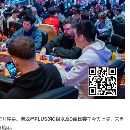
拉开序幕。
青龙杯PLUS的C组以及D组比赛
在今天上演，来自
分热闹。