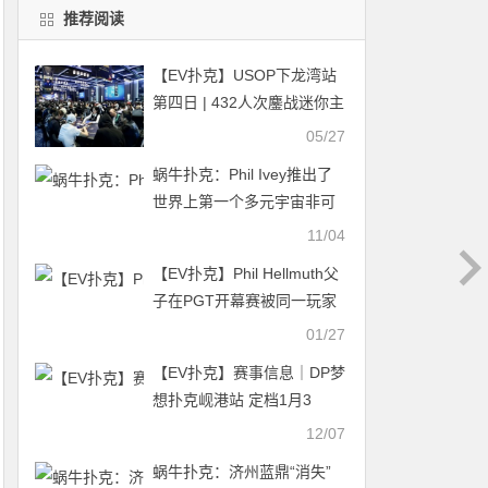
推荐阅读
【EV扑克】USOP下龙湾站
第四日 | 432人次鏖战迷你主
赛A\B组，国人选手吴成杉
05/27
CL领跑全场、王辰Scl紧随其
蜗牛扑克：Phil Ivey推出了
后进入DAY2
世界上第一个多元宇宙非可
替换代币（NFT）
11/04
【EV扑克】Phil Hellmuth父
子在PGT开幕赛被同一玩家
淘汰出局 MattBerkey在高额
01/27
桌单挑中挑战JaredBleznick
【EV扑克】赛事信息｜DP梦
想扑克岘港站 定档1月3
日-12日 在美丽的越南开启
12/07
新一年的探索！
蜗牛扑克：济州蓝鼎“消失”