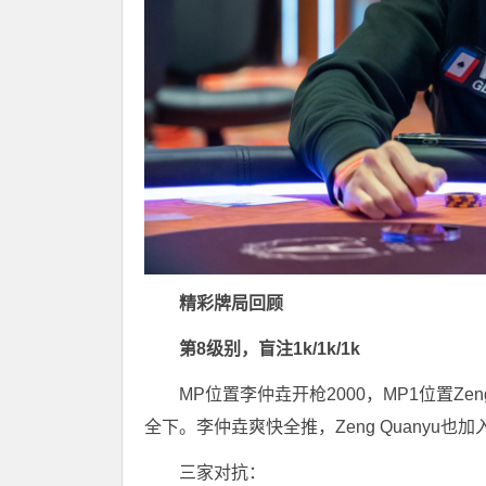
精彩牌局回顾
第8级别，盲注1k/1k/1k
MP位置李仲垚开枪2000，MP1位置Zen
全下。李仲垚爽快全推，Zeng Quanyu也
三家对抗：