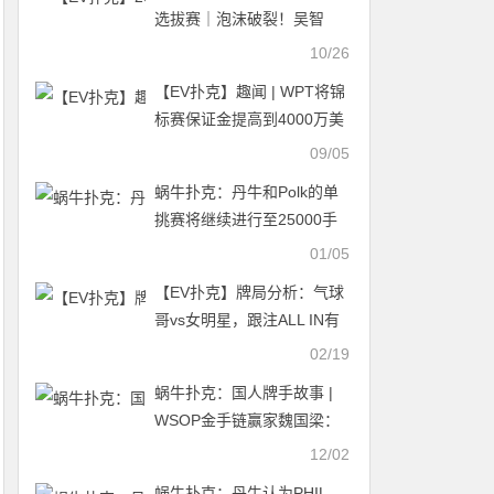
选拔赛｜泡沫破裂！吴智
谋、陈良才无缘270人奖励
10/26
圈，薛松265.5万领跑主赛第
【EV扑克】趣闻 | WPT将锦
二轮
标赛保证金提高到4000万美
元，硬刚WSOP天堂赛
09/05
蜗牛扑克：丹牛和Polk的单
挑赛将继续进行至25000手
01/05
【EV扑克】牌局分析：气球
哥vs女明星，跟注ALL IN有
点狠……
02/19
蜗牛扑克：国人牌手故事 |
WSOP金手链赢家魏国梁：
再靠经验行事，恐怕会死的
12/02
很惨！
蜗牛扑克：丹牛认为PHIL