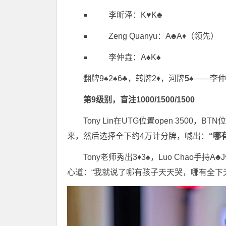
李昕泽：K♥K♣
Zeng Quanyu：A♣A♦（领先）
李仲垚：A♠K♠
翻牌9♠2♠6♣，转牌2♦，河牌
5♠
——李仲
第9级别，盲注1000/1500/1500
Tony Lin在UTG位置open 3500，
来，然后选择全下约4万计分牌，喊出：
“哪
Tony老师秀出3♦3♠，Luo Chao手持
心道：“我就说了哪有孩子天天哭，哪有全下