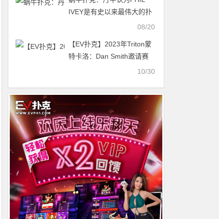
IVEY是有史以来最伟大的扑
克玩家
08/20
【EV扑克】2023年Triton蒙
特卡洛：Dan Smith邀请赛
夺冠 Elton Tsang获季军
10/30
Danny Tang获第6名