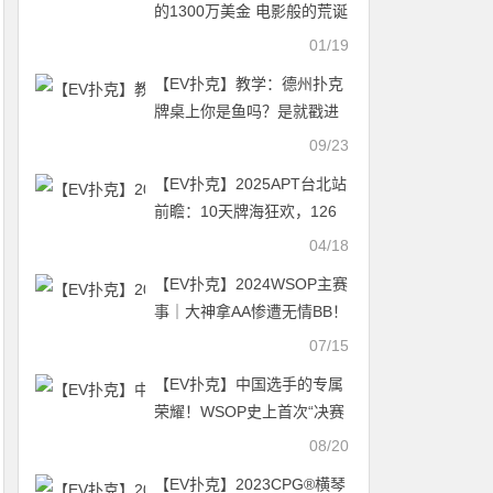
的1300万美金 电影般的荒诞
情节
01/19
【EV扑克】教学：德州扑克
牌桌上你是鱼吗？是就戳进
来！
09/23
【EV扑克】2025APT台北站
前瞻：10天牌海狂欢，126
场极致酣战，超 540 万刀保
04/18
底等你来抢！
【EV扑克】2024WSOP主赛
事｜大神拿AA惨遭无情BB！
Tony Lin领衔中国选手晋级
07/15
Day6
【EV扑克】中国选手的专属
荣耀！WSOP史上首次“决赛
桌纪念戒指”，线上金手链已
08/20
正式启航
【EV扑克】2023CPG®横琴