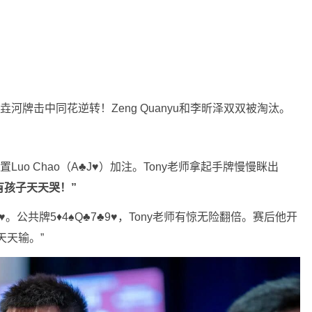
垚河牌击中同花逆转！Zeng Quanyu和李昕泽双双被淘汰。
BTN位置Luo Chao（A♣J♥）加注。Tony老师拿起手牌慢慢眯出
有孩子天天哭！”
A♣J♥。公共牌5♦4♠Q♣7♣9♥，Tony老师有惊无险翻倍。赛后他开
天天输。”