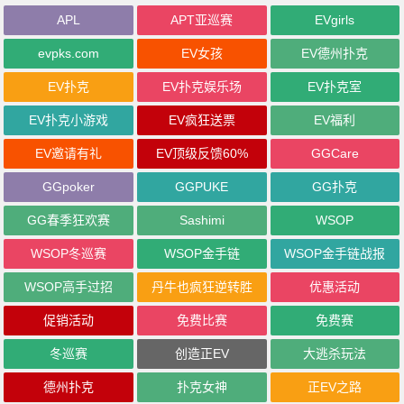
APL
APT亚巡赛
EVgirls
evpks.com
EV女孩
EV德州扑克
EV扑克
EV扑克娱乐场
EV扑克室
EV扑克小游戏
EV疯狂送票
EV福利
EV邀请有礼
EV顶级反馈60%
GGCare
GGpoker
GGPUKE
GG扑克
GG春季狂欢赛
Sashimi
WSOP
WSOP冬巡赛
WSOP金手链
WSOP金手链战报
WSOP高手过招
丹牛也疯狂逆转胜
优惠活动
促销活动
免费比赛
免费赛
冬巡赛
创造正EV
大逃杀玩法
德州扑克
扑克女神
正EV之路