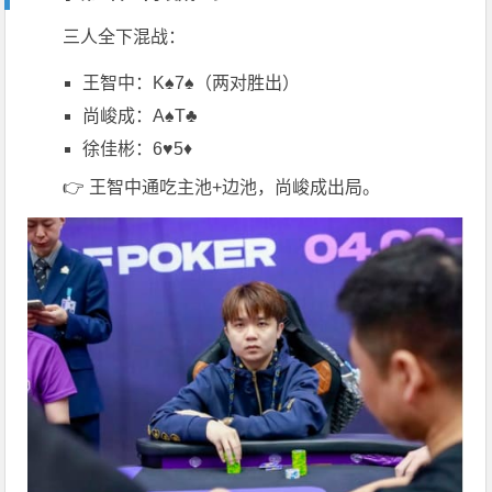
三人全下混战：
王智中：K♠7♠（两对胜出）
尚峻成：A♠T♣
徐佳彬：6♥5♦
👉 王智中通吃主池+边池，尚峻成出局。