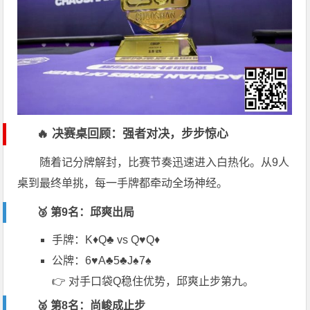
🔥 决赛桌回顾：强者对决，步步惊心
随着记分牌解封，比赛节奏迅速进入白热化。从9人
桌到最终单挑，每一手牌都牵动全场神经。
🥉 第9名：邱爽出局
手牌：K♦Q♣ vs Q♥Q♦
公牌：6♥A♣5♣J♠7♠
👉 对手口袋Q稳住优势，邱爽止步第九。
🥈 第8名：尚峻成止步