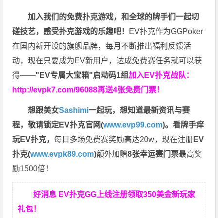
加入我们的免费扑克游戏，和全球的牌手们一起切
磋技艺，感受扑克游戏的乐趣吧！
EV扑克作为GGPoker
在国内新开设的旗舰品牌，每月不断推出福利反馈活
动，现在只要成为EV新用户，达成免费赛任务就可以获
得——
"EV专属大宝箱"启动码1组
加入EV扑克战队：
http://evpk7.com/96088
再送4张免费门票！
想跟美女
Sashimi
一起玩，
想知道最新资讯与赛
程，
敬请锁定EV扑克官网(
www.evp99.com
)。
看牌手痒
玩EV扑克，
每日多场免费赛奖励高达20w，现在注册
EV
扑克(
www.evpk89.com
)
额外加赠
8张幸运赛门票
最高奖
励1500倍！
好消息 EV扑克GG上线注册领取350美金新玩家
礼包！