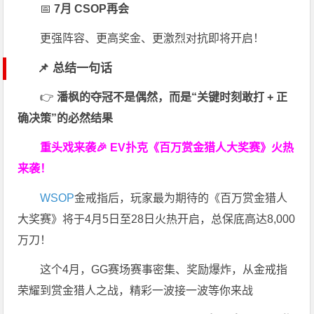
📅
7月 CSOP再会
更强阵容、更高奖金、更激烈对抗即将开启！
📌 总结一句话
👉
潘枫的夺冠不是偶然，而是“关键时刻敢打 + 正
确决策”的必然结果
重头戏来袭
🎉
EV扑克
《百万赏金猎人大奖赛》
火热
来袭！
WSOP
金戒指后，玩家最为期待的《百万赏金猎人
大奖赛》将于4月5日至28日火热开启，总保底高达8,000
万刀！
这个4月，GG赛场赛事密集、奖励爆炸，从金戒指
荣耀到赏金猎人之战，精彩一波接一波等你来战