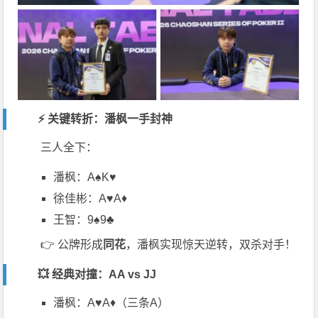
⚡ 关键转折：潘枫一手封神
三人全下：
潘枫：A♠K♥
徐佳彬：A♥A♦
王智：9♠9♣
👉 公牌形成
同花
，潘枫实现惊天逆转，双杀对手！
💥 经典对撞：AA vs JJ
潘枫：A♥A♦（三条A）