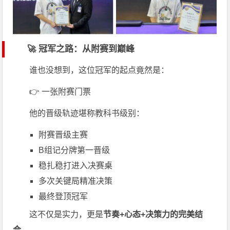
🚀 冠军之路：从附赛到巅峰
谁也没想到，这位冠军的起点竟然是：
👉 一张附赛门票
他的晋级轨迹堪称教科书级别：
附赛晋级主赛
B组记分牌第一晋级
稳扎稳打进入决赛桌
多次关键局精准决策
最终登顶冠军
这不仅是实力，更是
节奏+心态+决策力的完美结
合
。