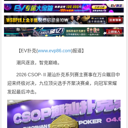
【EV扑克(
www.evp86.com
)报道】
潮风逐浪，智竞巅峰。
2026 CSOP-Ⅱ潮汕扑克系列赛主赛事在万众瞩目中
迎来终极对决，九位顶尖选手齐聚决赛桌，向冠军荣耀
发起最后冲击。