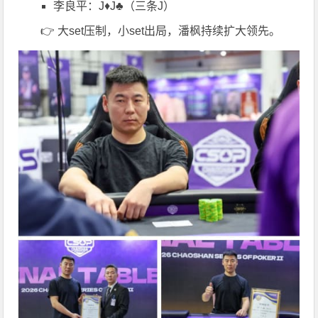
李良平：J♦J♣（三条J）
👉 大set压制，小set出局，潘枫持续扩大领先。