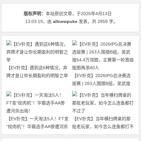
版权声明：
本站原创文章，于2026年4月13日
13:03:19
，由
allnewpuke
发表，共 2859 字。
【EV扑克】遇到这6种情况，弃
牌才是让你长期盈利的明智之举
【EV扑克】2026IPG总决赛选
拔赛 | 263人围猎B组，吴武煌
54.4万领跑，主赛第一轮晋级版
图再添40人
【EV扑克】一天淘汰5人！FT变
【EV扑克】当年横扫牌桌的那
“绞肉机”！华裔选手AA惨遭河杀
批老玩家，如今怎么连鱼都打不
出局！
过了