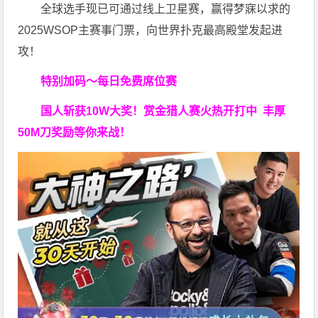
全球选手现已可通过线上卫星赛，赢得梦寐以求的
2025WSOP主赛事门票，向世界扑克最高殿堂发起进
攻！
特别加码～每日免费席位赛
国人斩获
10W
大奖！
赏金猎人赛火热开打中 丰厚
50M刀奖励等你来战！