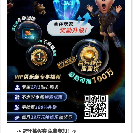
📣
跨年抽奖赛 免费参加
！📣