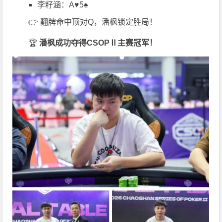
李籽涵：A♥5♠
👉 翻牌命中顶对Q，潘枫锁定胜局！
🏆
潘枫成功夺得CSOPⅡ主赛冠军！