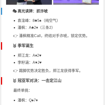
🎭 高光读牌：抓诈唬
袁淦峰：8♣5♠（纯空气）
潘枫：A♣2♦（三条2）
👉 潘枫精准Call，终结对手诈唬，锁定优势。
🥉 季军诞生
郑江龙：A♦2♥
李籽涵：A♥J♥
👉 踢脚优势决定胜负，郑江龙获得季军。
🥇 冠亚军对决：一击定江山
最终单挑：
潘枫：Q♠7♦