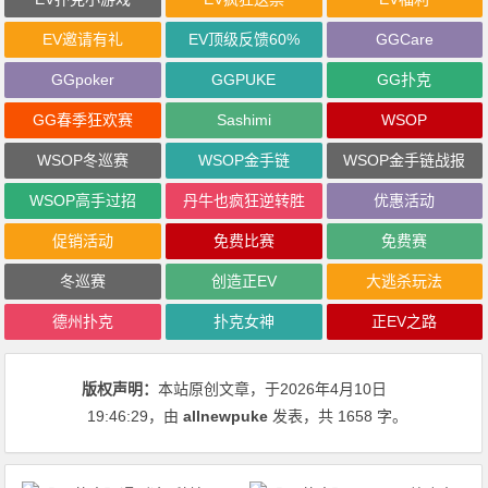
EV邀请有礼
EV顶级反馈60%
GGCare
GGpoker
GGPUKE
GG扑克
GG春季狂欢赛
Sashimi
WSOP
WSOP冬巡赛
WSOP金手链
WSOP金手链战报
WSOP高手过招
丹牛也疯狂逆转胜
优惠活动
促销活动
免费比赛
免费赛
冬巡赛
创造正EV
大逃杀玩法
德州扑克
扑克女神
正EV之路
版权声明：
本站原创文章，于2026年4月10日
19:46:29
，由
allnewpuke
发表，共 1658 字。