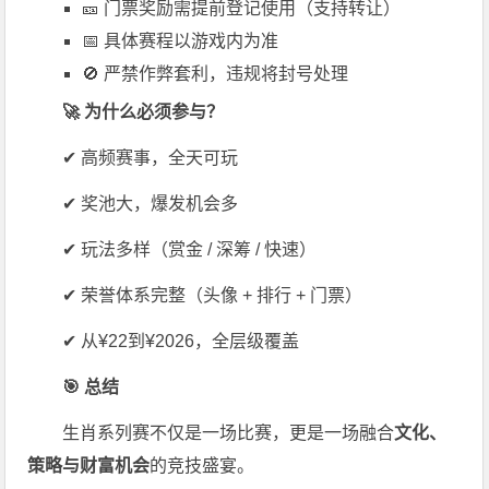
🎫 门票奖励需提前登记使用（支持转让）
📅 具体赛程以游戏内为准
🚫 严禁作弊套利，违规将封号处理
🚀 为什么必须参与？
✔ 高频赛事，全天可玩
✔ 奖池大，爆发机会多
✔ 玩法多样（赏金 / 深筹 / 快速）
✔ 荣誉体系完整（头像 + 排行 + 门票）
✔ 从¥22到¥2026，全层级覆盖
🎯 总结
生肖系列赛不仅是一场比赛，更是一场融合
文化、
策略与财富机会
的竞技盛宴。