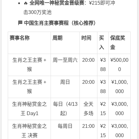
🔥
全网唯一神秘赏金晋级赛
：¥215即可冲
击300万奖池
🏁 中国生肖主赛事赛程（核心推荐）
赛事名称
周期
时间
买
保底奖
入
金
生肖之王主赛 +
周一至周六
20:00
¥3
¥500,00
猴
88
0
生肖之王主赛 +
周日
20:00
¥3
¥1,000,
猴
88
000
生肖神秘赏金之
每日（4/13
全天
¥2
¥3,000,
王 Day1
起）
多场
15
000
生肖神秘赏金之
每周日
21:00
¥2
¥3,000,
王 决赛
15
000