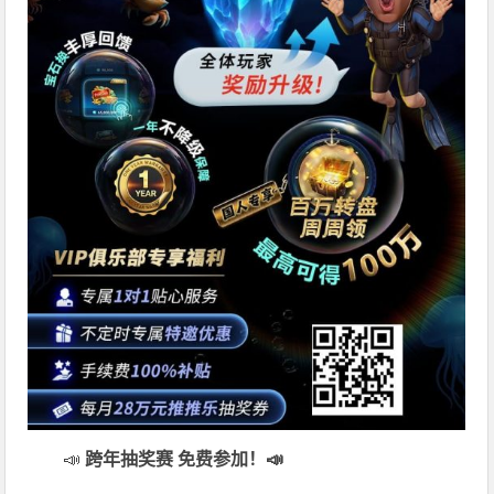
📣
跨年抽奖赛 免费参加
！📣