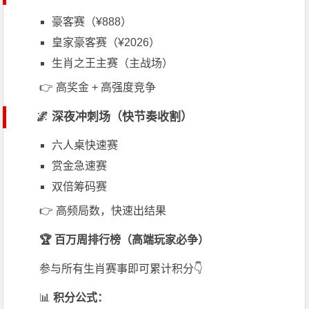
豪客赛（¥888）
皇家豪客赛（¥2026）
生肖之王主赛（主战场）
👉 高奖金 + 高强度竞争
🌌 深夜冲刺场（快节奏收割）
六人桌快速赛
赏金急速赛
双倍筹码赛
👉 高频局数，快速出结果
🏆 百万周排行榜（高端玩家必争）
参与所有生肖赛事即可累计积分👇
📊
积分公式：