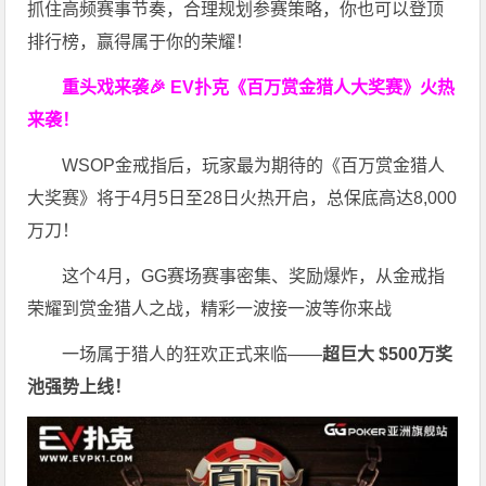
抓住高频赛事节奏，合理规划参赛策略，你也可以登顶
排行榜，赢得属于你的荣耀！
重头戏来袭
🎉
EV扑克
《百万赏金猎人大奖赛》
火热
来袭！
WSOP金戒指后，玩家最为期待的《百万赏金猎人
大奖赛》将于4月5日至28日火热开启，总保底高达8,000
万刀！
这个4月，GG赛场赛事密集、奖励爆炸，从金戒指
荣耀到赏金猎人之战，精彩一波接一波等你来战
一场属于猎人的狂欢正式来临——
超巨大 $500万奖
池强势上线！