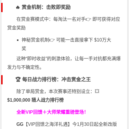
🔥 赏金机制：击败即奖励
在赏金赛模式中：每淘汰一名对手👉 即可获得对应
赏金奖励
神秘赏金机制👉 可能一击直接拿下 $10万大
奖
这种“即时收益”的刺激体验，让每一手对抗都充满爆
发力与不确定性。
🏆 每日战力排行榜：冲击赏金之王
除了单局赏金，本次赛事还特别设立：💥
$1,000,000 猎人战力排行榜
全新VIP回馈＋大师荣耀
重磅登场！
GG
【VIP回馈之海洋礼遇】今1月30日起全新改版