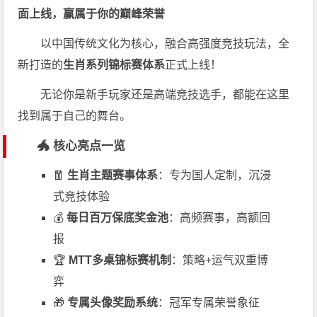
面上线，赢属于你的巅峰荣誉
以中国传统文化为核心，融合高强度竞技玩法，全
新打造的
生肖系列锦标赛体系
正式上线！
无论你是新手玩家还是高端竞技选手，都能在这里
找到属于自己的舞台。
🐲 核心亮点一览
🧧
生肖主题赛事体系
：专为国人定制，沉浸
式竞技体验
💰
每日百万保底奖金池
：高频赛事，高额回
报
🏆
MTT多桌锦标赛机制
：策略+运气双重博
弈
🎁
专属头像奖励系统
：冠军专属荣誉象征