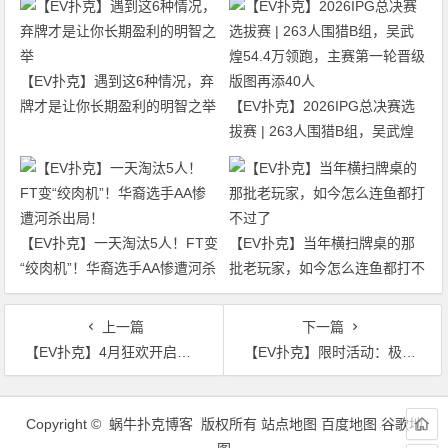
【EV扑克】遇到这6种情况，弃
牌才是让你长期盈利的明智之举
【EV扑克】2026IPG总决赛选
拔赛 | 263人围猎B组，吴武煌
54.4万领跑，主赛第一轮晋级版
图再添40人
【EV扑克】一天淘汰5人！FT变
【EV扑克】当年横扫牌桌的那
“绞肉机”！华裔选手AA惨遭河杀
批老玩家，如今怎么连鱼都打不
出局！
过了
上一篇
下一篇
【EV扑克】4月狂欢开启：$1200万美金现金雨，全游戏都能赢！
【EV扑克】限时活动：极速扑克节奏，极速到账奖励｜周五限定三重加码，狂欢加倍！
文
章
Copyright © 蜗牛扑克博客 版权所有
站点地图
百度地图
谷歌地
导