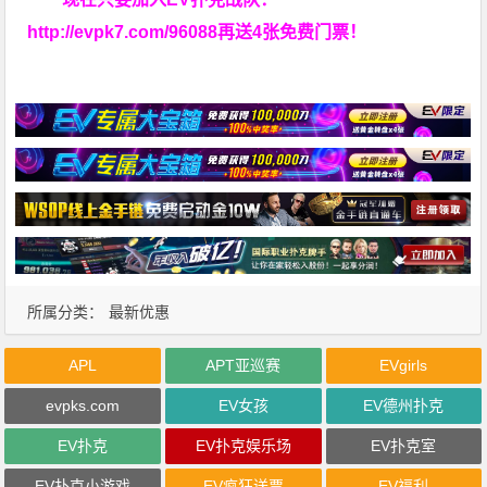
http://evpk7.com/96088
再送4张免费门票！
所属分类：
最新优惠
APL
APT亚巡赛
EVgirls
evpks.com
EV女孩
EV德州扑克
EV扑克
EV扑克娱乐场
EV扑克室
EV扑克小游戏
EV疯狂送票
EV福利