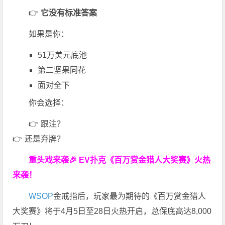
👉
它没有标准答案
如果是你：
51万美元底池
第二坚果同花
面对全下
你会选择：
👉 跟注？
👉 还是弃牌？
重头戏来袭
🎉
EV扑克
《百万赏金猎人大奖赛》
火热
来袭！
WSOP
金戒指后，玩家最为期待的《百万赏金猎人
大奖赛》将于4月5日至28日火热开启，总保底高达8,000