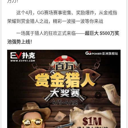
万刀！
这个4月，GG赛场赛事密集、奖励爆炸，从金戒指
荣耀到赏金猎人之战，精彩一波接一波等你来战
一场属于猎人的狂欢正式来临——
超巨大 $500万奖
池强势上线！