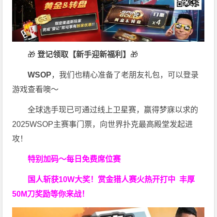
🎁
登记领取【新手迎新福利】
🎁
WSOP
，我们也精心准备了老朋友礼包，可以登录
游戏查看噢～
全球选手现已可通过线上卫星赛，赢得梦寐以求的
2025WSOP主赛事门票，向世界扑克最高殿堂发起进
攻！
特别加码～每日免费席位赛
国人斩获
10W
大奖！
赏金猎人赛火热开打中 丰厚
50M刀奖励等你来战！