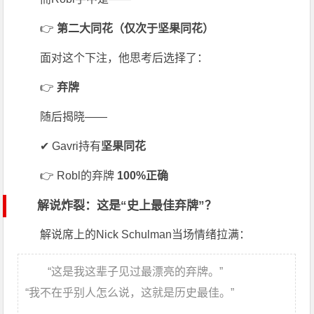
👉
第二大同花（仅次于坚果同花）
面对这个下注，他思考后选择了：
👉
弃牌
随后揭晓——
✔ Gavri持有
坚果同花
👉 Robl的弃牌
100%正确
解说炸裂：这是“史上最佳弃牌”？
解说席上的
Nick Schulman
当场情绪拉满：
“这是我这辈子见过最漂亮的弃牌。”
“我不在乎别人怎么说，这就是历史最佳。”