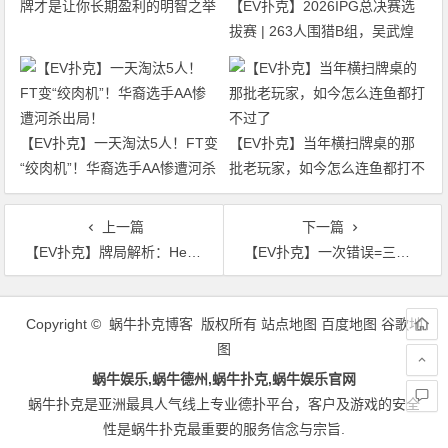
牌才是让你长期盈利的明智之举
【EV扑克】2026IPG总决赛选
拔赛 | 263人围猎B组，吴武煌
54.4万领跑，主赛第一轮晋级版
图再添40人
【EV扑克】一天淘汰5人！FT变
【EV扑克】当年横扫牌桌的那
“绞肉机”！华裔选手AA惨遭河杀
批老玩家，如今怎么连鱼都打不
出局！
过了
上一篇
下一篇
【EV扑克】牌局解析：Hellmuth神级弃AK躲AA！读穿娱乐玩家心理，赛后怒喷全桌：“慢我五拍”
【EV扑克】一次错误=三手牌白打？扑克中最隐蔽的EV杀手不是运气，而是你的大脑
文
章
Copyright © 蜗牛扑克博客 版权所有
站点地图
百度地图
谷歌地
导
图
航
蜗牛娱乐,蜗牛德州,蜗牛扑克,蜗牛娱乐官网
蜗牛扑克是亚洲最具人气线上专业德扑平台，客户及游戏的安全
性是蜗牛扑克最重要的服务信念与宗旨.