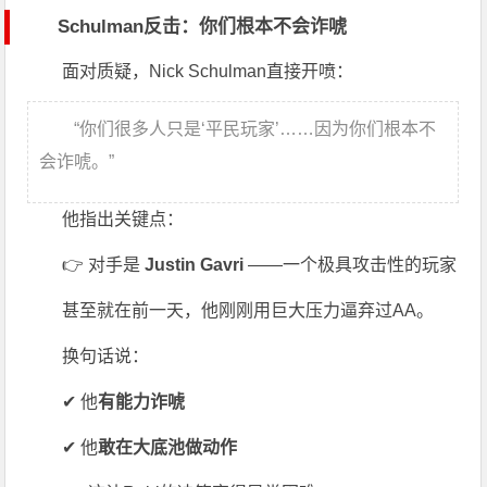
Schulman反击：你们根本不会诈唬
面对质疑，
Nick Schulman
直接开喷：
“你们很多人只是‘平民玩家’……因为你们根本不
会诈唬。”
他指出关键点：
👉 对手是
Justin Gavri
——一个极具攻击性的玩家
甚至就在前一天，他刚刚用巨大压力逼弃过AA。
换句话说：
✔ 他
有能力诈唬
✔ 他
敢在大底池做动作