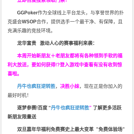
立即百度搜索领取门票！
GGPoker
作为全球线上平台龙头，与享誉世界的扑
克盛会
WSOP
合作，提供选手一个最干净、有保障，且
充满乐趣的竞技环境。
龙华富贵 激动人心的赛事福利来袭：
本周开始新朋友＋老朋友都将有各种领到手软的福
利大放送，要如何获得!?登入游戏中查看有没有收到惊
喜啦。
丹牛也疯狂逆转胜
，
决胜小妹
，现在正是你加入的
最好时机！
逐梦参赛!百度 “
丹牛也疯狂逆转胜
”
了解更多
活跃
新朋友限量送
双旦嘉年华福利
免费赛史上最大变革
”免费体验场”