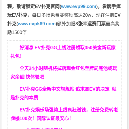
程，
敬请锁定EV扑克官网(
www.evp99.com
)。
看牌手痒
玩EV扑克，
每日多场免费赛奖励高达20w，现在注册
EV
扑克(
www.evpk89.com
)
额外加赠
8张幸运赛门票
最高奖
励1500倍！
好消息 EV扑克GG上线注册领取350美金新玩家
礼包！
全天24小时随机将掉落现金红包至牌局底池或玩
家余额!快体验吧
EV扑克GG
全新中文旗舰站
追求高EV
的决定
就
是扑克的本质
EV扑克娱乐场强势上线疯狂送钱，注册免费转老
虎機100次！国际认证最安心！