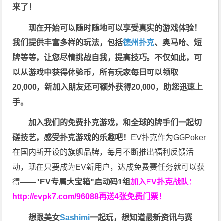
来了！
现在开始可以随时随地可以享受真实的游戏体验！
我们提供丰富多样的玩法，包括
德州扑克
、奥马哈、短
牌等等，让您尽情挑战自我，提高技巧。不仅如此，
可
以从游戏中获得体验币，所有玩家每日可以领取
20,000，新加入朋友还可额外获得20,000，助您迅速上
手。
加入我们的免费扑克游戏，和全球的牌手们一起切
磋技艺，感受扑克游戏的乐趣吧！
EV扑克作为GGPoker
在国内新开设的旗舰品牌，每月不断推出福利反馈活
动，现在只要成为EV新用户，达成免费赛任务就可以获
得——
"EV专属大宝箱"启动码1组
加入EV扑克战队：
http://evpk7.com/96088
再送4张免费门票！
想跟美女
Sashimi
一起玩，
想知道最新资讯与赛