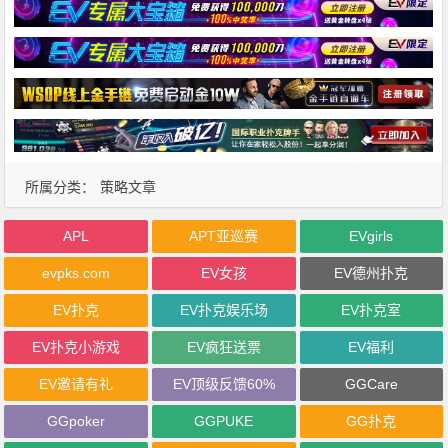
所属分类：
策略文章
APL
APT亚巡赛
EVgirls
evpks.com
EV女孩
EV德州扑克
EV扑克
EV扑克娱乐场
EV扑克室
EV扑克小游戏
EV疯狂送票
EV福利
EV邀请有礼
EV顶级反馈60%
GGCare
GGpoker
GGPUKE
GG扑克