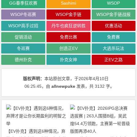
GG春季狂欢赛
Sashimi
WSOP
WSOP冬巡赛
WSOP金手链
WSOP金手链战报
WSOP高手过招
丹牛也疯狂逆转胜
优惠活动
促销活动
免费比赛
免费赛
冬巡赛
创造正EV
大逃杀玩法
德州扑克
扑克女神
正EV之路
版权声明：
本站原创文章，于2026年4月10日
06:25:45
，由
allnewpuke
发表，共 3132 字。
【EV扑克】遇到这6种情况，弃