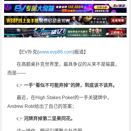
【EV扑克(
www.evp86.com
)报道】
在高额桌扑克世界里，最具争议的从来不是输赢，
而是——
👉
一手“看似不可能弃掉”的牌，到底该不该弃。
最近，在
High Stakes Poker
的一手关键牌中，
Andrew Robl
给出了自己的答案：
👉
河牌弃掉第二坚果同花。
这一操作，瞬间引爆整个扑克圈。