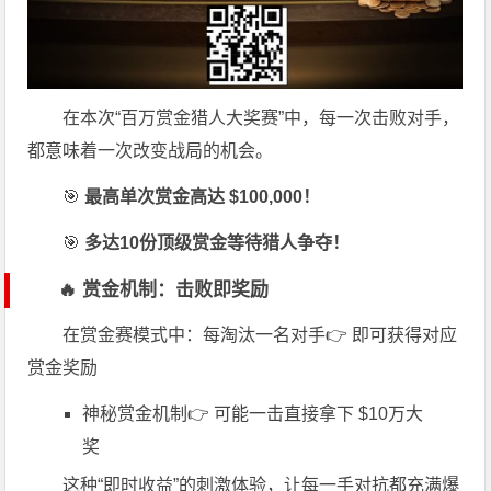
在本次“百万赏金猎人大奖赛”中，每一次击败对手，
都意味着一次改变战局的机会。
🎯
最高单次赏金高达 $100,000！
🎯
多达10份顶级赏金等待猎人争夺！
🔥 赏金机制：击败即奖励
在赏金赛模式中：每淘汰一名对手👉 即可获得对应
赏金奖励
神秘赏金机制👉 可能一击直接拿下 $10万大
奖
这种“即时收益”的刺激体验，让每一手对抗都充满爆