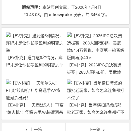
版权声明：
本站原创文章，于2026年4月4日
20:43:03
，由
allnewpuke
发表，共 3464 字。
【EV扑克】遇到这6种情况，弃
牌才是让你长期盈利的明智之举
【EV扑克】2026IPG总决赛选
拔赛 | 263人围猎B组，吴武煌
54.4万领跑，主赛第一轮晋级版
图再添40人
【EV扑克】一天淘汰5人！FT变
【EV扑克】当年横扫牌桌的那
“绞肉机”！华裔选手AA惨遭河杀
批老玩家，如今怎么连鱼都打不
出局！
过了
上一篇
下一篇