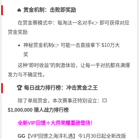
🔥 赏金机制：击败即奖励
在赏金赛模式中：每淘汰一名对手👉 即可获得对应
赏金奖励
神秘赏金机制👉 可能一击直接拿下 $10万大
奖
这种“即时收益”的刺激体验，让每一手对抗都充满爆
发力与不确定性。
🏆 每日战力排行榜：冲击赏金之王
除了单局赏金，本次赛事还特别设立：💥
$1,000,000 猎人战力排行榜
全新VIP回馈＋大师荣耀
重磅登场！
GG
【VIP回馈之海洋礼遇】今1月30日起全新改版