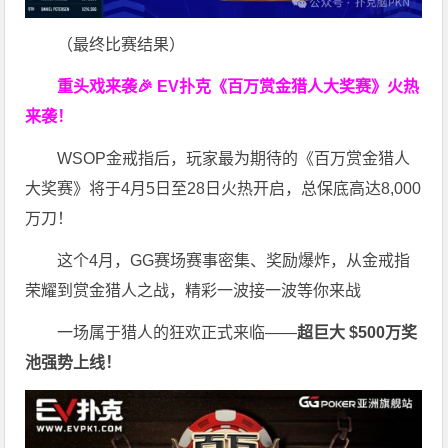
（最终比赛结果）
重头戏来袭
🎉
EV扑克
《百万赏金猎人大奖赛》
火热
来袭！
WSOP金戒指后，玩家最为期待的《百万赏金猎人
大奖赛》将于4月5日至28日火热开启，总保底高达8,000
万刀！
这个4月，GG赛场赛事密集、奖励爆炸，从金戒指
荣耀到赏金猎人之战，精彩一波接一波等你来战
一场属于猎人的狂欢正式来临——
超巨大 $500万奖
池强势上线！