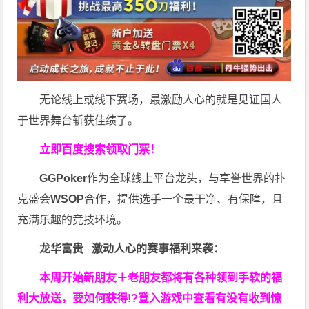
无论线上或线下赛场，最激励人心的就是见证国人
于世界舞台斩获佳绩了。
立即百度搜索领取门票！
GGPoker
作为全球线上平台龙头，与享誉世界的扑
克盛会
WSOP
合作，提供选手一个最干净、有保障，且
充满乐趣的竞技环境。
龙华富贵 激动人心的赛事福利来袭：
本周开始新朋友＋老朋友都将有各种领到手软的福
利大放送，要如何获得!?登入游戏中查看有没有收到惊