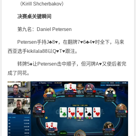
（Kirill Shcherbakov）
决赛桌关键瞬间
第九名：Daniel Petersen
Petersen手持J♣8♥，在翻牌7♥6♣4♥时全下，马来
西亚选手kikilala88以Q♥T♥跟注。
转牌5♠让Petersen击中顺子，但河牌A♥又使后者完
成了同花。