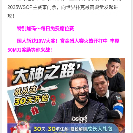
2025WSOP主赛事门票，向世界扑克最高殿堂发起进
攻！
特别加码～每日免费席位赛
国人斩获
10W
大奖！
赏金猎人赛火热开打中 丰厚
50M刀奖励等你来战！