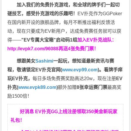
加入我们的免费扑克游戏，和全球的牌手们一起切
磋技艺，感受扑克游戏的乐趣吧！
EV扑克作为GGPoker
在国内新开设的旗舰品牌，每月不断推出福利反馈活
动，现在只要成为EV新用户，达成免费赛任务就可以获
得——
"EV专属大宝箱"启动码1组
加入EV扑克战队：
http://evpk7.com/96088
再送4张免费门票！
想跟美女
Sashimi
一起玩，
想知道最新资讯与赛
程，
敬请锁定EV扑克官网(
www.evp99.com
)。
看牌手痒
玩EV扑克，
每日多场免费赛奖励高达20w，现在注册
EV
扑克(
www.evpk89.com
)
额外加赠
8张幸运赛门票
最高奖
励1500倍！
好消息 EV扑克GG上线注册领取350美金新玩家
礼包！