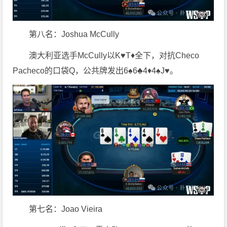
第八名：Joshua McCully
澳大利亚选手McCully以K♥T♦全下，对抗Checo
Pacheco的口袋Q，公共牌发出6♠6♣4♦4♠J♥。
第七名：Joao Vieira