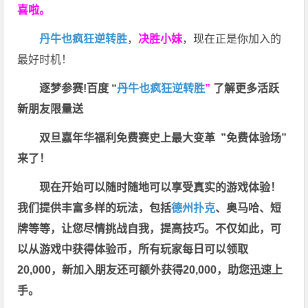
喜啦。
丹牛也疯狂逆转胜
，
决胜小妹
，现在正是你加入的
最好时机！
逐梦参赛!百度 “
丹牛也疯狂逆转胜
”
了解更多
活跃
新朋友限量送
双旦嘉年华福利
免费赛史上最大变革
”免费体验场”
来了！
现在开始可以随时随地可以享受真实的游戏体验！
我们提供丰富多样的玩法，包括
德州扑克
、奥马哈、短
牌等等，让您尽情挑战自我，提高技巧。不仅如此，
可
以从游戏中获得体验币，所有玩家每日可以领取
20,000，新加入朋友还可额外获得20,000，助您迅速上
手。