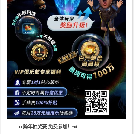
📣
跨年抽奖赛 免费参加
！📣