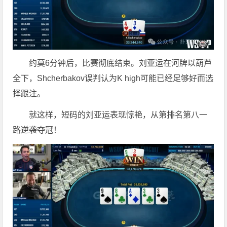
约莫6分钟后，比赛彻底结束。刘亚运在河牌以葫芦
全下，Shcherbakov误判认为K high可能已经足够好而选
择跟注。
就这样，短码的刘亚运表现惊艳，从第排名第八一
路逆袭夺冠！