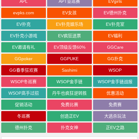
APL
APT亚巡赛
EVgirls
evpks.com
EV女孩
EV德州扑克
EV扑克
EV扑克娱乐场
EV扑克室
EV扑克小游戏
EV疯狂送票
EV福利
EV邀请有礼
EV顶级反馈60%
GGCare
GGpoker
GGPUKE
GG扑克
GG春季狂欢赛
Sashimi
WSOP
WSOP冬巡赛
WSOP金手链
WSOP金手链战报
WSOP高手过招
丹牛也疯狂逆转胜
优惠活动
促销活动
免费比赛
免费赛
冬巡赛
创造正EV
大逃杀玩法
德州扑克
扑克女神
正EV之路