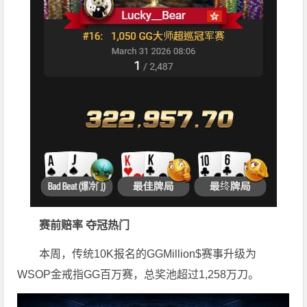
赛前赔率 夺冠热门
本周，传统10K报名的GGMillion$赛事升级为
WSOP金戒指GG百万赛，总奖池超过1,258万刀。