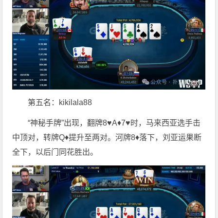
第五名：kikilala88
“神秘手牌”出现，翻牌8♥A♦7♥时，马来西亚选手击
中顶对，转牌Q♦提升至两对。河牌8♦落下，刘亚运果断
全下，以后门同花胜出。