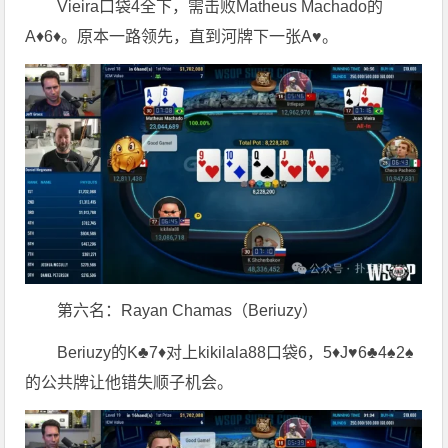
Vieira口袋4全下，需击败Matheus Machado的
A♦6♦。原本一路领先，直到河牌下一张A♥。
第六名：Rayan Chamas（Beriuzy）
Beriuzy的K♣7♦对上kikilala88口袋6，5♦J♥6♣4♠2♠
的公共牌让他错失顺子机会。