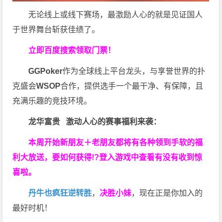
无论线上或线下赛场，最激励人心的就是见证国人
于世界舞台斩获佳绩了。
立即百度搜索领取门票！
GGPoker
作为全球线上平台龙头，与享誉世界的扑
克盛会
WSOP
合作，提供选手一个最干净、有保障，且
充满乐趣的竞技环境。
龙华富贵 激动人心的赛事福利来袭：
本周开始新朋友＋老朋友都将有各种领到手软的福
利大放送，要如何获得!?登入游戏中查看有没有收到惊
喜啦。
丹牛也疯狂逆转胜
，
决胜小妹
，现在正是你加入的
最好时机！