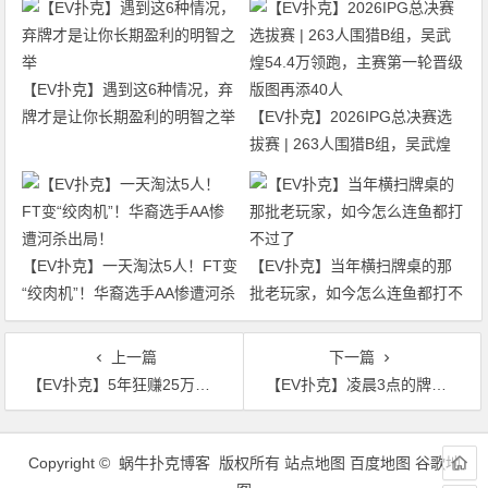
【EV扑克】遇到这6种情况，弃
牌才是让你长期盈利的明智之举
【EV扑克】2026IPG总决赛选
拔赛 | 263人围猎B组，吴武煌
54.4万领跑，主赛第一轮晋级版
图再添40人
【EV扑克】一天淘汰5人！FT变
【EV扑克】当年横扫牌桌的那
“绞肉机”！华裔选手AA惨遭河杀
批老玩家，如今怎么连鱼都打不
出局！
过了
上一篇
下一篇
【EV扑克】5年狂赚25万美元！Reddit大神亲曝扑克赚钱手册：普通人也能复制的8条铁律
【EV扑克】凌晨3点的牌桌：他输光5000刀后，靠“少玩牌”月赚23个buy-in
文
章
Copyright © 蜗牛扑克博客 版权所有
站点地图
百度地图
谷歌地