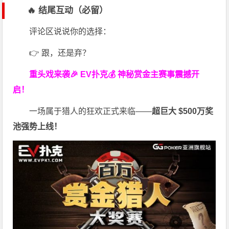
🔥 结尾互动（必留）
评论区说说你的选择：
👉 跟，还是弃？
重头戏来袭
🎉 EV扑克💰 神秘赏金主赛事震撼开
启！
一场属于猎人的狂欢正式来临——
超巨大 $500万奖
池强势上线！