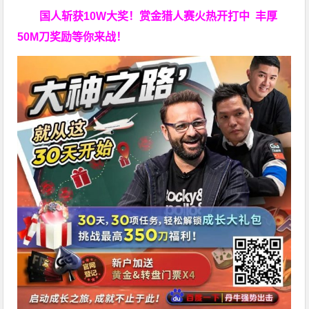
国人斩获
10W
大奖！
赏金猎人赛火热开打中 丰厚
50M刀奖励等你来战！