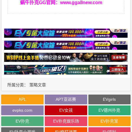
蜗牛扑克GG官网：
www.ggallnew.com
所属分类：
策略文章
APL
APT亚巡赛
EVgirls
evpks.com
EV女孩
EV德州扑克
EV扑克
EV扑克娱乐场
EV扑克室