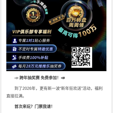
📣
跨年抽奖赛 免费参加
！📣
到了2026年，更有新一波“新年狂欢送”活动，福利
直接拉满。
首次来玩？门票我请！