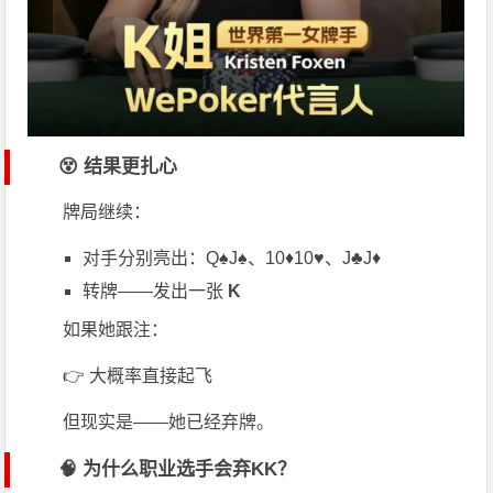
😵 结果更扎心
牌局继续：
对手分别亮出：Q♠J♠、10♦10♥、J♣J♦
转牌——发出一张
K
如果她跟注：
👉 大概率直接起飞
但现实是——她已经弃牌。
🧠 为什么职业选手会弃KK？