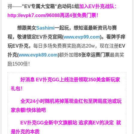
得——
"EV专属大宝箱"启动码1组
加入EV扑克战队：
http://evpk7.com/96088
再送4张免费门票！
想跟美女
Sashimi
一起玩，
想知道最新资讯与赛
程，
敬请锁定EV扑克官网(
www.evp99.com
)。
看牌手痒
玩EV扑克，
每日多场免费赛奖励高达20w，现在注册
EV
扑克(
www.evpk89.com
)
额外加赠
8张幸运赛门票
最高奖
励1500倍！
好消息 EV扑克GG上线注册领取350美金新玩家
礼包！
全天24小时随机将掉落现金红包至牌局底池或玩
家余额!快体验吧
EV扑克GG
全新中文旗舰站
追求高EV
的决定
就
是扑克的本质