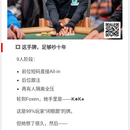
💥 这手牌，足够吵十年
9人阶段：
前位短码直接All-in
后位跟注
再有人隔离全压
轮到Foxen，她手里是——
K♣K♠
这是99%玩家“闭眼跟”的牌。
但她想了很久，然后——