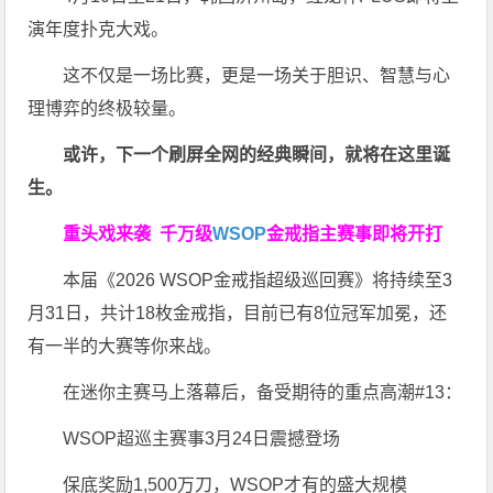
演年度扑克大戏。
这不仅是一场比赛，更是一场关于胆识、智慧与心
理博弈的终极较量。
或许，下一个刷屏全网的经典瞬间，就将在这里诞
生。
重头戏来袭
千万级
WSOP
金戒指
主赛事即将开打
本届《2026 WSOP金戒指超级巡回赛》将持续至3
月31日，共计18枚金戒指，目前已有8位冠军加冕，还
有一半的大赛等你来战。
在迷你主赛马上落幕后，备受期待的重点高潮#13：
WSOP超巡主赛事3月24日震撼登场
保底奖励1,500万刀，WSOP才有的盛大规模