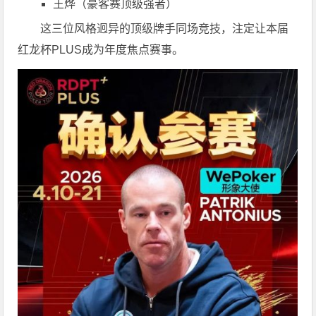
王烨
（豪客赛顶级强者）
这三位风格迥异的顶级牌手同场竞技，注定让本届
红龙杯PLUS成为年度焦点赛事。