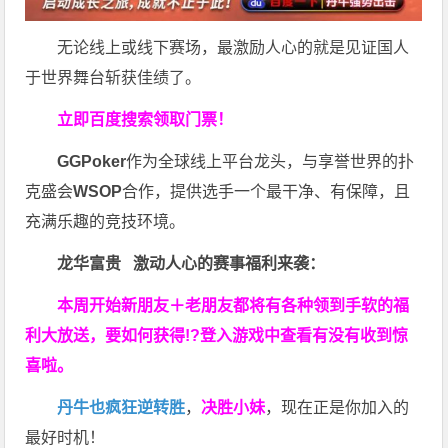
无论线上或线下赛场，最激励人心的就是见证国人
于世界舞台斩获佳绩了。
立即百度搜索领取门票！
GGPoker
作为全球线上平台龙头，与享誉世界的扑
克盛会
WSOP
合作，提供选手一个最干净、有保障，且
充满乐趣的竞技环境。
龙华富贵 激动人心的赛事福利来袭：
本周开始新朋友＋老朋友都将有各种领到手软的福
利大放送，要如何获得!?登入游戏中查看有没有收到惊
喜啦。
丹牛也疯狂逆转胜
，
决胜小妹
，现在正是你加入的
最好时机！