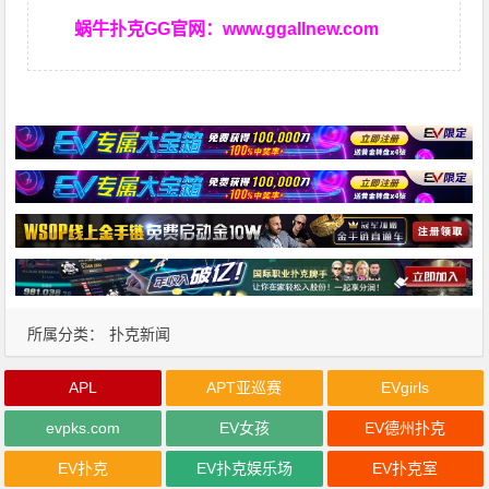
蜗牛扑克GG官网：
www.ggallnew.com
所属分类：
扑克新闻
APL
APT亚巡赛
EVgirls
evpks.com
EV女孩
EV德州扑克
EV扑克
EV扑克娱乐场
EV扑克室