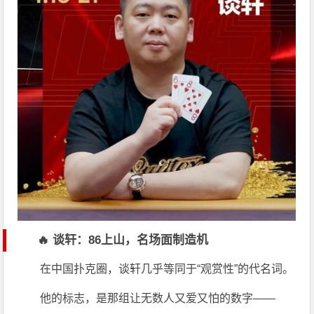
🔥 谈轩：86上山，名场面制造机
在中国扑克圈，
谈轩
几乎等同于“观赏性”的代名词。
他的标志，是那组让无数人又爱又怕的数字——