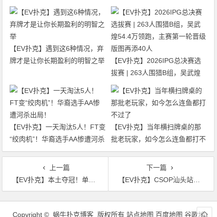
【EV扑克】遇到这6种情况，弃
牌才是让你长期盈利的明智之举
【EV扑克】2026IPG总决赛选
拔赛 | 263人围猎B组，吴武煌
54.4万领跑，主赛第一轮晋级版
图再添40人
【EV扑克】一天淘汰5人！FT变
【EV扑克】当年横扫牌桌的那
“绞肉机”！华裔选手AA惨遭河杀
批老玩家，如今怎么连鱼都打不
出局！
过了
上一篇
下一篇
【EV扑克】本土夺冠！单新朋登顶CPT紫荆山海杯主赛冠军
【EV扑克】CSOP汕头站攻略：住哪儿？吃什么？一篇搞定！
文
章
Copyright © 蜗牛扑克博客 版权所有
站点地图
百度地图
谷歌地