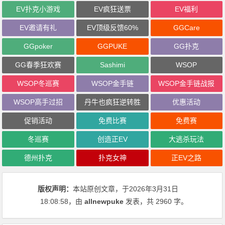
EV扑克小游戏
EV疯狂送票
EV福利
EV邀请有礼
EV顶级反馈60%
GGCare
GGpoker
GGPUKE
GG扑克
GG春季狂欢赛
Sashimi
WSOP
WSOP冬巡赛
WSOP金手链
WSOP金手链战报
WSOP高手过招
丹牛也疯狂逆转胜
优惠活动
促销活动
免费比赛
免费赛
冬巡赛
创造正EV
大逃杀玩法
德州扑克
扑克女神
正EV之路
版权声明：
本站原创文章，于2026年3月31日
18:08:58
，由
allnewpuke
发表，共 2960 字。