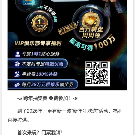
📣
跨年抽奖赛 免费参加
！📣
到了2026年，更有新一波“新年狂欢送”活动，福利
直接拉满。
首次来玩？门票我请！