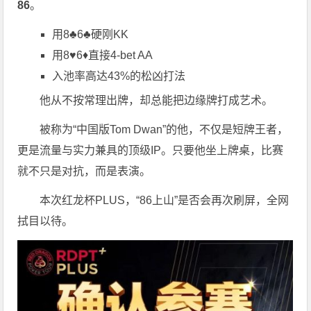
86
。
用8♣6♣硬刚KK
用8♥6♦直接4-bet AA
入池率高达43%的松凶打法
他从不按常理出牌，却总能把边缘牌打成艺术。
被称为“中国版Tom Dwan”的他，不仅是短牌王者，
更是流量与实力兼具的顶级IP。只要他坐上牌桌，比赛
就不只是对抗，而是表演。
本次红龙杯PLUS，“86上山”是否会再次刷屏，全网
拭目以待。