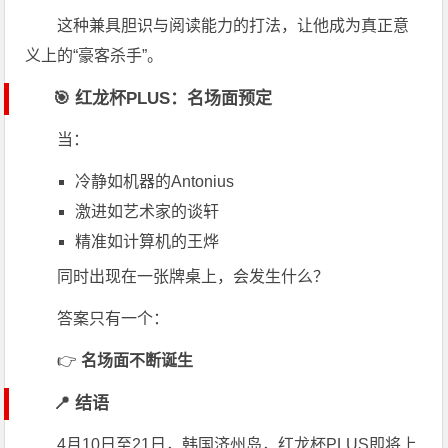
这种兼具胆识与阅读能力的打法，让他成为真正意
义上的“豪客杀手”。
🎯 红龙杯PLUS：名场面预定
当：
冷静如机器的Antonius
激进如艺术家的谈轩
精准如计算机的王烨
同时出现在一张牌桌上，会发生什么？
答案只有一个：
👉
名场面不断诞生
📍 结语
4月10日至21日，韩国济州岛，红龙杯PLUS即将上