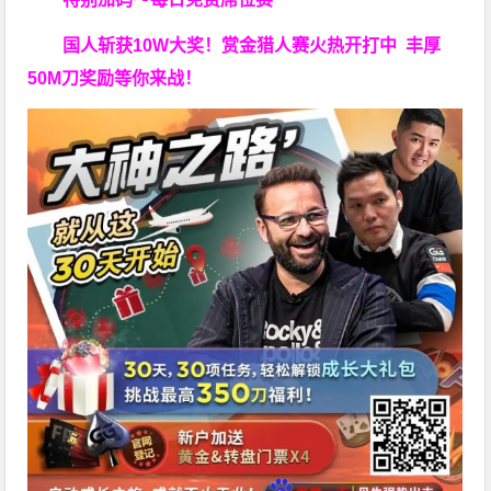
国人斩获
10W
大奖！
赏金猎人赛火热开打中 丰厚
50M刀奖励等你来战！