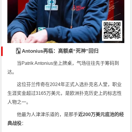
🂡 Antonius再临：高额桌“死神”回归
当
Patrik Antonius
坐上牌桌，气场往往先于筹码到
达。
这位芬兰传奇在2024年正式入选扑克名人堂，职业
生涯奖金超过3165万美元，是欧洲扑克历史上的标志性
人物之一。
他最为人津津乐道的，是那手
近200万美元底池的经
典战役
：