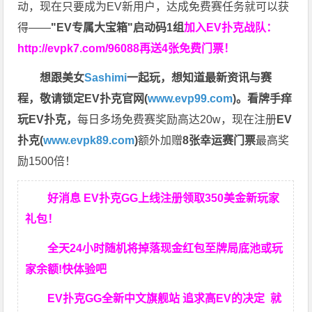
动，现在只要成为EV新用户，达成免费赛任务就可以获
得——
"EV专属大宝箱"启动码1组
加入EV扑克战队：
http://evpk7.com/96088
再送4张免费门票！
想跟美女
Sashimi
一起玩，
想知道最新资讯与赛
程，
敬请锁定EV扑克官网(
www.evp99.com
)。
看牌手痒
玩EV扑克，
每日多场免费赛奖励高达20w，现在注册
EV
扑克(
www.evpk89.com
)
额外加赠
8张幸运赛门票
最高奖
励1500倍！
好消息 EV扑克GG上线注册领取350美金新玩家
礼包！
全天24小时随机将掉落现金红包至牌局底池或玩
家余额!快体验吧
EV扑克GG
全新中文旗舰站
追求高EV
的决定
就