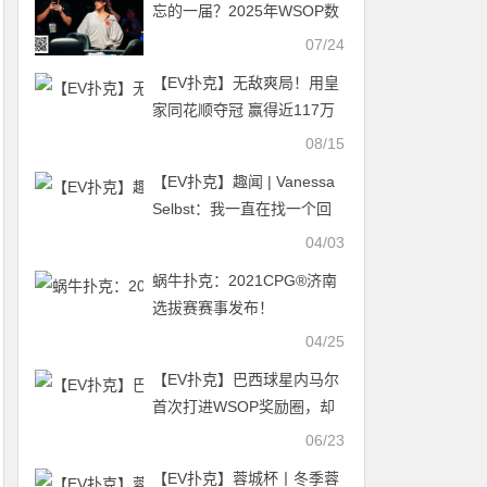
忘的一届？2025年WSOP数
据全解析
07/24
【EV扑克】无敌爽局！用皇
家同花顺夺冠 赢得近117万
美元奖金！
08/15
【EV扑克】趣闻 | Vanessa
Selbst：我一直在找一个回
来的借口
04/03
蜗牛扑克：2021CPG®济南
选拔赛赛事发布！
04/25
【EV扑克】​巴西球星内马尔
首次打进WSOP奖励圈，却
差点被赶出去？
06/23
【EV扑克】蓉城杯丨冬季蓉