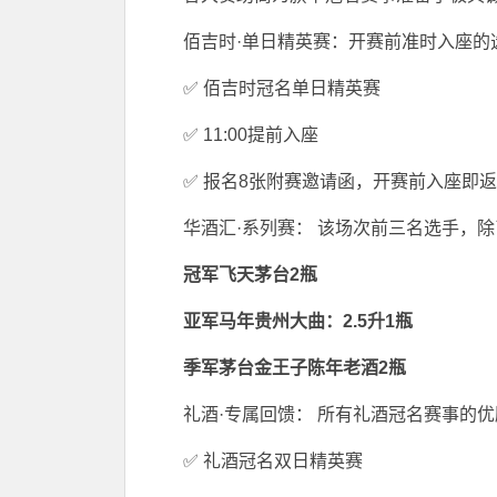
佰吉时·单日精英赛：开赛前准时入座的选
✅ 佰吉时冠名单日精英赛
✅ 11:00提前入座
✅ 报名8张附赛邀请函，开赛前入座即返
华酒汇·系列赛： 该场次前三名选手，
冠军
飞天茅台2瓶
亚军
马年贵州大曲：2.5升1瓶
季军
茅台金王子陈年老酒2瓶
礼酒·专属回馈： 所有礼酒冠名赛事的
✅ 礼酒冠名双日精英赛