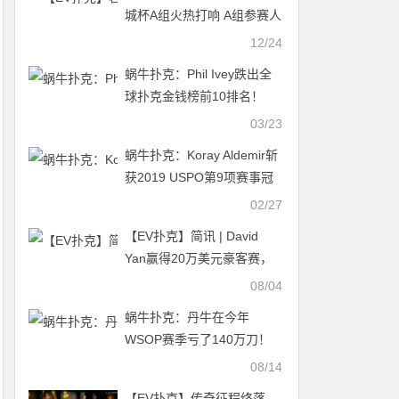
城杯A组火热打响 A组参赛人
数153人 CL陈港领跑A组
12/24
蜗牛扑克：Phil Ivey跌出全
球扑克金钱榜前10排名！
03/23
蜗牛扑克：Koray Aldemir斩
获2019 USPO第9项赛事冠
军；Sean Winter领跑总积分
02/27
榜
【EV扑克】简讯 | David
Yan赢得20万美元豪客赛，
奖金超过300万美元
08/04
蜗牛扑克：丹牛在今年
WSOP赛季亏了140万刀！
08/14
【EV扑克】传奇征程终落