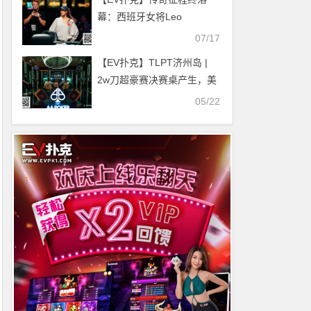
幕：西班牙女将Leo
Margets创历史止步WSOP
07/17
主赛事第七名
【EV扑克】TLPT济州岛 |
2w刀超豪赛决赛桌产生，美
国选手Stephen Song再次领
05/22
跑，Chen Yisha紧随其后