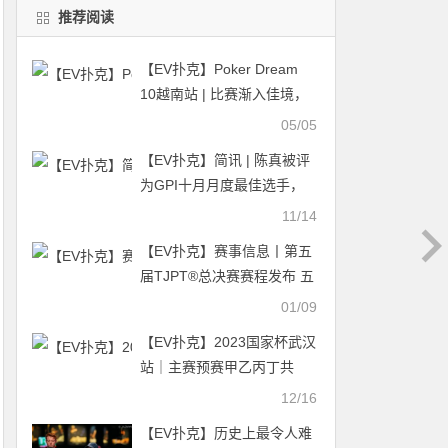
推荐阅读
【EV扑克】Poker Dream
10越南站 | 比赛渐入佳境，
多位国人牌手抵达征战
05/05
【EV扑克】简讯 | 陈真被评
为GPI十月月度最佳选手，
Ren Lin和丁彪分获第六、七
11/14
名
【EV扑克】赛事信息丨第五
届TJPT®总决赛赛程发布 五
年沉淀创造历史巅峰
01/09
【EV扑克】2023国家杯武汉
站｜主赛预赛甲乙丙丁共
1894人次参赛 526人晋级复
12/16
赛 张雨豪、王璟分别领跑丙
【EV扑克】历史上最令人难
组和丁组