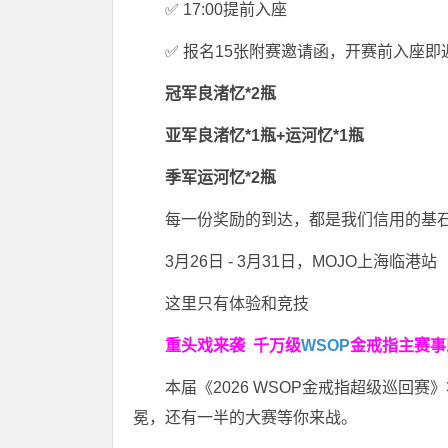
✅ 17:00提前入座
✅ 报名15张附赛邀请函，开赛前入座即
冠军
良渚忆*2瓶
亚军
良渚忆*1瓶+运河忆*1瓶
季军
运河忆*2瓶
每一份奖励的到达，都是我们信用的基
3月26日 - 3月31日，MOJO上海临港站
这里只有体验和竞技
重头戏来袭
千万级
WSOP
金戒指
主赛事
本届《2026 WSOP金戒指超级巡回赛
冕，还有一半的大赛等你来战。