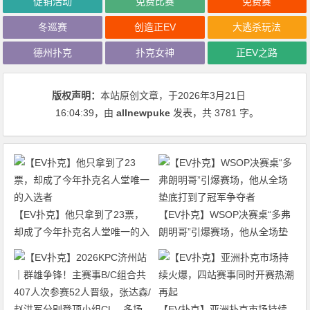
促销活动
免费比赛
免费赛
冬巡赛
创造正EV
大逃杀玩法
德州扑克
扑克女神
正EV之路
版权声明：
本站原创文章，于2026年3月21日
16:04:39
，由
allnewpuke
发表，共 3781 字。
【EV扑克】他只拿到了23票，
【EV扑克】WSOP决赛桌“多弗
却成了今年扑克名人堂唯一的入
朗明哥”引爆赛场，他从全场垫
选者
底打到了冠军争夺者
【EV扑克】亚洲扑克市场持续