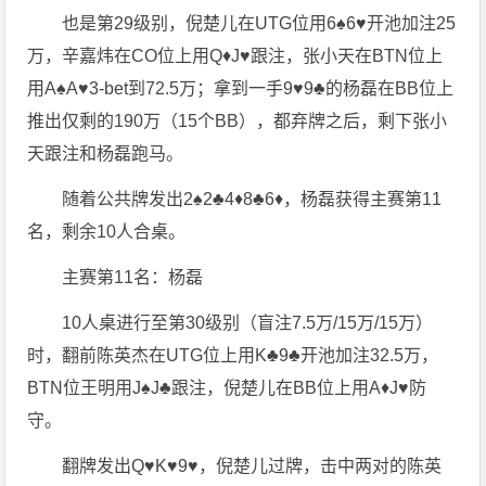
也是第29级别，倪楚儿在UTG位用6♠️6♥️开池加注25
万，辛嘉炜在CO位上用Q♦️J♥️跟注，张小天在BTN位上
用A♠️A♥️3-bet到72.5万；拿到一手9♥️9♣️的杨磊在BB位上
推出仅剩的190万（15个BB），都弃牌之后，剩下张小
天跟注和杨磊跑马。
随着公共牌发出2♠️2♣️4♦️8♣️6♦️，杨磊获得主赛第11
名，剩余10人合桌。
主赛第11名：杨磊
10人桌进行至第30级别（盲注7.5万/15万/15万）
时，翻前陈英杰在UTG位上用K♣️9♣️开池加注32.5万，
BTN位王明用J♠️J♣️跟注，倪楚儿在BB位上用A♦️J♥️防
守。
翻牌发出Q♥️K♥️9♥️，倪楚儿过牌，击中两对的陈英