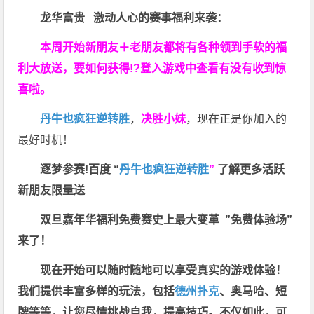
龙华富贵 激动人心的赛事福利来袭：
本周开始新朋友＋老朋友都将有各种领到手软的福
利大放送，要如何获得!?登入游戏中查看有没有收到惊
喜啦。
丹牛也疯狂逆转胜
，
决胜小妹
，现在正是你加入的
最好时机！
逐梦参赛!百度 “
丹牛也疯狂逆转胜
”
了解更多
活跃
新朋友限量送
双旦嘉年华福利
免费赛史上最大变革
”免费体验场”
来了！
现在开始可以随时随地可以享受真实的游戏体验！
我们提供丰富多样的玩法，包括
德州扑克
、奥马哈、短
牌等等，让您尽情挑战自我，提高技巧。不仅如此，
可