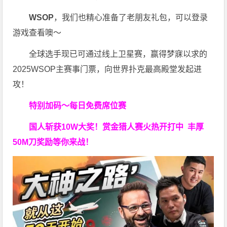
WSOP
，我们也精心准备了老朋友礼包，可以登录
游戏查看噢～
全球选手现已可通过线上卫星赛，赢得梦寐以求的
2025WSOP主赛事门票，向世界扑克最高殿堂发起进
攻！
特别加码～每日免费席位赛
国人斩获
10W
大奖！
赏金猎人赛火热开打中 丰厚
50M刀奖励等你来战！