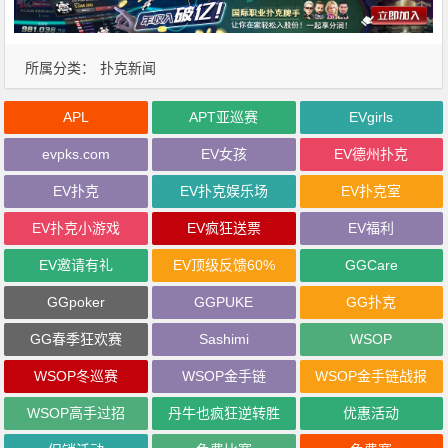
所属分类：
扑克新闻
APL
APT亚巡赛
EVgirls
evpks.com
EV女孩
EV德州扑克
EV扑克
EV扑克娱乐场
EV扑克室
EV扑克小游戏
EV疯狂送票
EV福利
EV邀请有礼
EV顶级反馈60%
GGCare
GGpoker
GGPUKE
GG扑克
GG春季狂欢赛
Sashimi
WSOP
WSOP冬巡赛
WSOP金手链
WSOP金手链战报
WSOP高手过招
丹牛也疯狂逆转胜
优惠活动