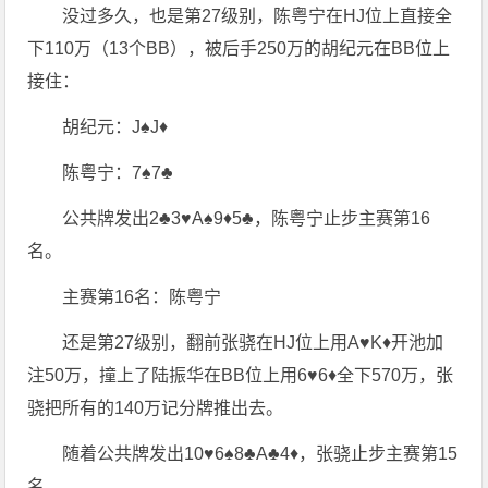
没过多久，也是第27级别，陈粤宁在HJ位上直接全
下110万（13个BB），被后手250万的胡纪元在BB位上
接住：
胡纪元：J♠️J♦️
陈粤宁：7♠️7♣️
公共牌发出2♣️3♥️A♠️9♦️5♣️，陈粤宁止步主赛第16
名。
主赛第16名：陈粤宁
还是第27级别，翻前张骁在HJ位上用A♥️K♦️开池加
注50万，撞上了陆振华在BB位上用6♥️6♦️全下570万，张
骁把所有的140万记分牌推出去。
随着公共牌发出10♥️6♠️8♣️A♣️4♦️，张骁止步主赛第15
名。