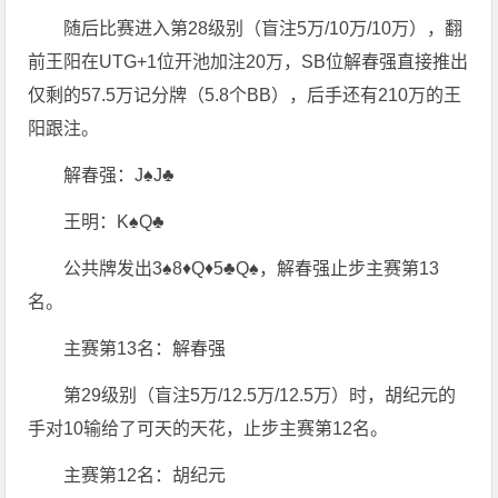
随后比赛进入第28级别（盲注5万/10万/10万），翻
前王阳在UTG+1位开池加注20万，SB位解春强直接推出
仅剩的57.5万记分牌（5.8个BB），后手还有210万的王
阳跟注。
解春强：J♠️J♣️
王明：K♠️Q♣️
公共牌发出3♠️8♦️Q♦️5♣️Q♠️，解春强止步主赛第13
名。
主赛第13名：解春强
第29级别（盲注5万/12.5万/12.5万）时，胡纪元的
手对10输给了可天的天花，止步主赛第12名。
主赛第12名：胡纪元