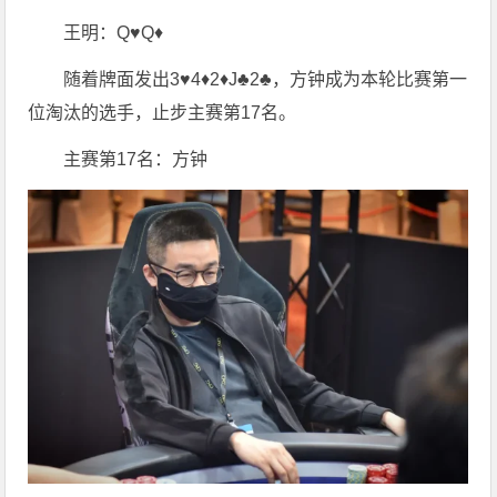
王明：Q♥️Q♦️
随着牌面发出3♥️4♦️2♦️J♣️2♣️，方钟成为本轮比赛第一
位淘汰的选手，止步主赛第17名。
主赛第17名：方钟