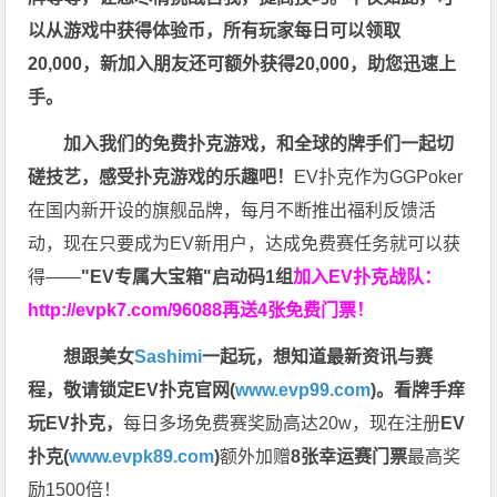
以从游戏中获得体验币，所有玩家每日可以领取
20,000，新加入朋友还可额外获得20,000，助您迅速上
手。
加入我们的免费扑克游戏，和全球的牌手们一起切
磋技艺，感受扑克游戏的乐趣吧！
EV扑克作为GGPoker
在国内新开设的旗舰品牌，每月不断推出福利反馈活
动，现在只要成为EV新用户，达成免费赛任务就可以获
得——
"EV专属大宝箱"启动码1组
加入EV扑克战队：
http://evpk7.com/96088
再送4张免费门票！
想跟美女
Sashimi
一起玩，
想知道最新资讯与赛
程，
敬请锁定EV扑克官网(
www.evp99.com
)。
看牌手痒
玩EV扑克，
每日多场免费赛奖励高达20w，现在注册
EV
扑克(
www.evpk89.com
)
额外加赠
8张幸运赛门票
最高奖
励1500倍！