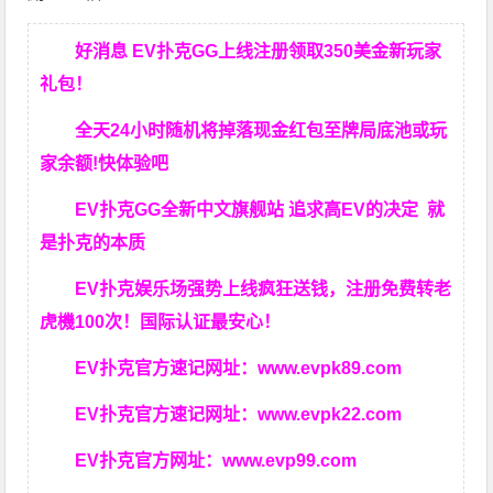
好消息 EV扑克GG上线注册领取350美金新玩家
礼包！
全天24小时随机将掉落现金红包至牌局底池或玩
家余额!快体验吧
EV扑克GG
全新中文旗舰站
追求高EV
的决定
就
是扑克的本质
EV扑克娱乐场强势上线疯狂送钱，注册免费转老
虎機100次！国际认证最安心！
EV扑克官方速记网址：
www.evpk89.com
EV扑克官方速记网址：
www.evpk22.com
EV扑克官方网址：
www.evp99.com