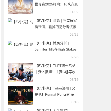
世界赛2025打响！16队齐聚
菲律宾，争夺百万美元奖金
11/02
与冠军皮肤
【EV扑克】讨论 | 扑克玩家
看错牌，输掉的记分牌该被
退还吗？
08/28
【EV扑克】牌局分析 |
Jennifer Tilly在High Stakes
Poker上大显身手
02/28
【EV扑克】TLPT济州岛站
｜渐入巅峰！主赛C组再收
174人次加入争斗！徐逸康
05/19
装袋56万计分牌携手27人晋
【EV扑克】Triton济州 | 又
级！明日主赛最后晋级机会
是他！Punnat Punsri斩获
等你上阵！
$50K冠军 加冕第五座Triton
09/18
冠军头衔
【EV扑克】人生赢家！