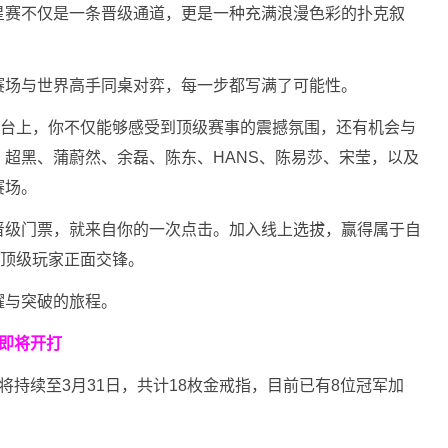
星赛不仅是一条晋级通道，更是一种充满浪漫色彩的扑克叙
赛场与世界高手同桌对弈，每一步都写满了可能性。
舞台上，你不仅能够感受到顶级赛事的震撼氛围，还有机会与
超黑、蒲蔚然、余磊、陈东、HANS、陈易莎、宋莹，以及
赛场。
晋级门票，就来自你的一次点击。加入线上选拔，赢得属于自
洲顶级玩家正面交锋。
耀与突破的旅程。
即将开打
》将持续至3月31日，共计18枚金戒指，目前已有8位冠军加