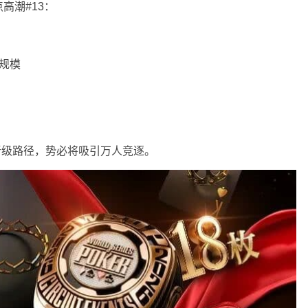
高潮#13：
大规模
逆袭”的晋级路径，势必将吸引万人竞逐。