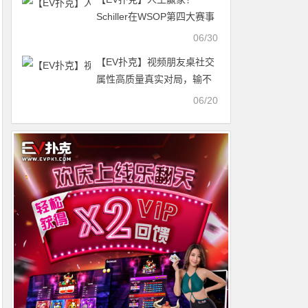
Schiller在WSOP第四大赛事
抽中100万美元神秘赏金，
06/30
计划带家人游迪士尼
【EV扑克】视频朋友桌社交
属性高质量真实对局，输不
可怕，可怕的是你不知道谁
06/20
在赢！