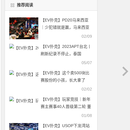
推荐阅读
【EV扑克】PD20马来西亚
｜少犯错就是赢，马来西亚
选手嘉雯稳扎稳打夺得女士
02/09
赛冠军！
【EV扑克】2023APT台北丨
刷新纪录不停止，泰国
Punnat Punsri领衔17人挺进
05/07
Final Day
【EV扑克】这个卖500块比
赛股份的小孩，长大拿了
Triton豪客赛冠军又拿WSOP
02/02
主赛冠军！
【EV扑克】玩家竞技｜新年
赛主赛事40人晋级第二轮 董
平36.6万记分牌领跑C组！
01/08
【EV扑克】USOP下龙湾站