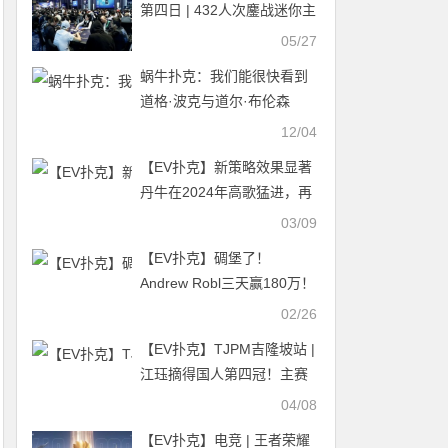
第四日 | 432人次鏖战迷你主
赛A\B组，国人选手吴成杉
05/27
CL领跑全场、王辰Scl紧随其
蜗牛扑克：我们能很快看到
后进入DAY2
道格·波克与道尔·布伦森
吗？
12/04
【EV扑克】新策略效果显著
丹牛在2024年高歌猛进，再
次斩获亚军……
03/09
【EV扑克】碉堡了！
Andrew Robl三天赢180万！
02/26
【EV扑克】TJPM吉隆坡站 |
江珏摘得国人第四冠！主赛
热度再创新高 12场小组赛将
04/08
于次日凌晨全部结束
【EV扑克】电竞 | 王者荣耀