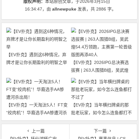
版权声明：
本站原创文章，于2026年3月15日
16:34:47
，由
allnewpuke
发表，共 2886 字。
【EV扑克】遇到这6种情况，弃
牌才是让你长期盈利的明智之举
【EV扑克】2026IPG总决赛选
拔赛 | 263人围猎B组，吴武煌
54.4万领跑，主赛第一轮晋级版
图再添40人
【EV扑克】一天淘汰5人！FT变
【EV扑克】当年横扫牌桌的那
“绞肉机”！华裔选手AA惨遭河杀
批老玩家，如今怎么连鱼都打不
出局！
过了
上一篇
下一篇
【EV扑克】抚仙湖杯广安站 | 泡沫破裂奖励圈大门敞开，吴兴宁263万计分领衔12人开启明日巅峰决战！
【EV扑克】赛事信息 | CSOP-II 体育中心站详细赛程赛制公布！战队积分赛再掀激战，冠军战队锁定下站主赛直通资格！