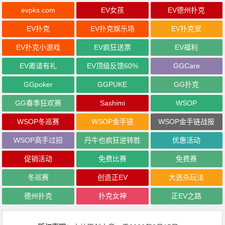
evpks.com
EV女孩
EV德州扑克
EV扑克
EV扑克娱乐场
EV扑克室
EV扑克小游戏
EV疯狂送票
EV福利
EV邀请有礼
EV顶级反馈60%
GGCare
GGpoker
GGPUKE
GG扑克
GG春季狂欢赛
Sashimi
WSOP
WSOP冬巡赛
WSOP金手链
WSOP金手链战报
WSOP高手过招
丹牛也疯狂逆转胜
优惠活动
促销活动
免费比赛
免费赛
冬巡赛
创造正EV
大逃杀玩法
德州扑克
扑克女神
正EV之路