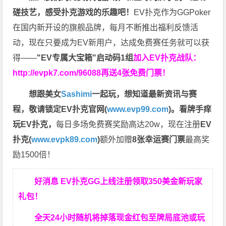
磋技艺，感受扑克游戏的乐趣吧！
EV扑克作为GGPoker
在国内新开设的旗舰品牌，每月不断推出福利反馈活
动，现在只要成为EV新用户，达成免费赛任务就可以获
得——
"EV专属大宝箱"启动码1组
加入EV扑克战队：
http://evpk7.com/96088
再送4张免费门票！
想跟美女
Sashimi
一起玩，
想知道最新资讯与赛
程，
敬请锁定EV扑克官网(
www.evp99.com
)。
看牌手痒
玩EV扑克，
每日多场免费赛奖励高达20w，现在注册
EV
扑克(
www.evpk89.com
)
额外加赠
8张幸运赛门票
最高奖
励1500倍！
好消息 EV扑克GG上线注册领取350美金新玩家
礼包！
全天24小时随机将掉落现金红包至牌局底池或玩