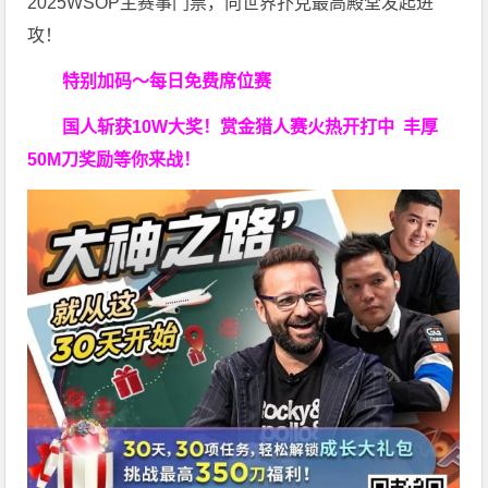
2025WSOP主赛事门票，向世界扑克最高殿堂发起进
攻！
特别加码～每日免费席位赛
国人斩获
10W
大奖！
赏金猎人赛火热开打中 丰厚
50M刀奖励等你来战！