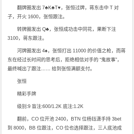
翻牌圈发出 7♣K♣T♥，张恒过牌，蒋东击中 T 对
子，开火 1600，张恒跟注。
转牌圈发出 Q♣，张恒成功击中同花，果断下注
3100，蒋东跟注。
河牌圈发出 4♠，张恒打出 11000 的价值之枪，而蒋
东在经过长时间的思考后，拒绝相信对手的 “鬼故事”，
最终喊出了跟注…… 给到张恒满额支付。
张恒
精彩手牌
级别:9 盲注:600/1.2K 底注:1.2K
翻前，CO 位开池 2400，BTN 位杨钰潇手持 3bet
到 8000，BB 位跟注，CO 位也选择跟注，三人底池成