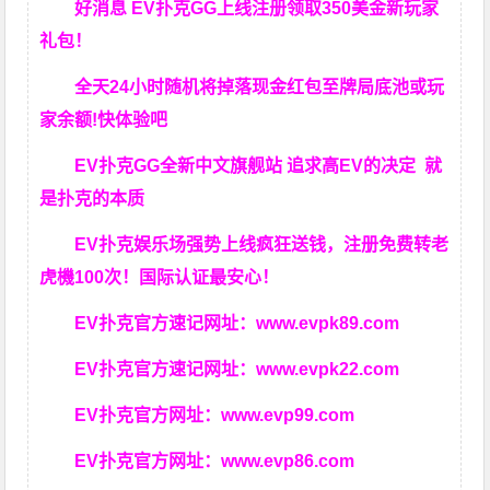
好消息 EV扑克GG上线注册领取350美金新玩家
礼包！
全天24小时随机将掉落现金红包至牌局底池或玩
家余额!快体验吧
EV扑克GG
全新中文旗舰站
追求高EV
的决定
就
是扑克的本质
EV扑克娱乐场强势上线疯狂送钱，注册免费转老
虎機100次！国际认证最安心！
EV扑克官方速记网址：
www.evpk89.com
EV扑克官方速记网址：
www.evpk22.com
EV扑克官方网址：
www.evp99.com
EV扑克官方网址：
www.evp86.com