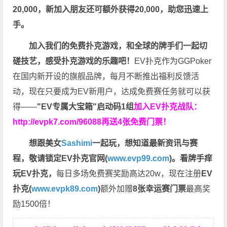
20,000，新加入朋友还可额外获得20,000，助您迅速上
手。
加入我们的免费扑克游戏，和全球的牌手们一起切
磋技艺，感受扑克游戏的乐趣吧！
EV扑克作为GGPoker
在国内新开设的旗舰品牌，每月不断推出福利反馈活
动，现在只要成为EV新用户，达成免费赛任务就可以获
得——
"EV专属大宝箱"启动码1组
加入EV扑克战队：
http://evpk7.com/96088
再送4张免费门票！
想跟美女
Sashimi
一起玩，
想知道最新资讯与赛
程，
敬请锁定EV扑克官网(
www.evp99.com
)。
看牌手痒
玩EV扑克，
每日多场免费赛奖励高达20w，现在注册
EV
扑克(
www.evpk89.com
)
额外加赠
8张幸运赛门票
最高奖
励1500倍！