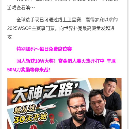
游戏查看噢～
全球选手现已可通过线上卫星赛，赢得梦寐以求的
2025WSOP主赛事门票，向世界扑克最高殿堂发起进
攻！
特别加码～每日免费席位赛
国人斩获
10W
大奖！
赏金猎人赛火热开打中 丰厚
50M刀奖励等你来战！