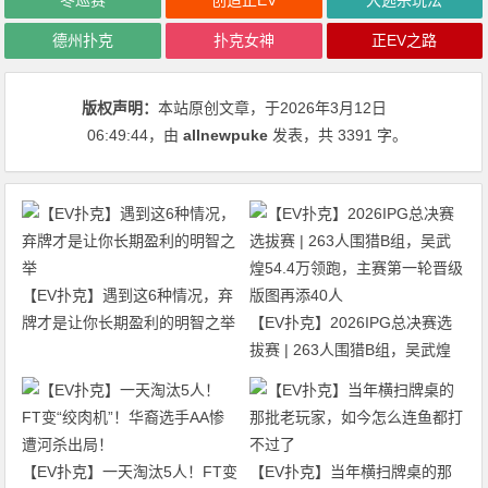
冬巡赛
创造正EV
大逃杀玩法
德州扑克
扑克女神
正EV之路
版权声明：
本站原创文章，于2026年3月12日
06:49:44
，由
allnewpuke
发表，共 3391 字。
【EV扑克】遇到这6种情况，弃
牌才是让你长期盈利的明智之举
【EV扑克】2026IPG总决赛选
拔赛 | 263人围猎B组，吴武煌
54.4万领跑，主赛第一轮晋级版
图再添40人
【EV扑克】一天淘汰5人！FT变
【EV扑克】当年横扫牌桌的那