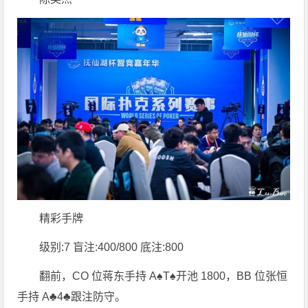
精彩手牌
级别:7 盲注:400/800 底注:800
翻前，CO 位蒋东手持 A♠T♠开池 1800，BB 位张恒
手持 A♣4♣跟注防守。