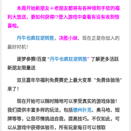
本周开始新朋友＋老朋友都将有各种领到手软的福
利大放送，要如何获得!?登入游戏中查看有没有收到惊
喜啦。
丹牛也疯狂逆转胜
，
决胜小妹
，现在正是你加入的
最好时机！
逐梦参赛!百度 “
丹牛也疯狂逆转胜
”
了解更多
活跃
新朋友限量送
双旦嘉年华福利
免费赛史上最大变革
”免费体验场”
来了！
现在开始可以随时随地可以享受真实的游戏体验！
我们提供丰富多样的玩法，包括
德州扑克
、奥马哈、短
牌等等，让您尽情挑战自我，提高技巧。不仅如此，
可
以从游戏中获得体验币，所有玩家每日可以领取