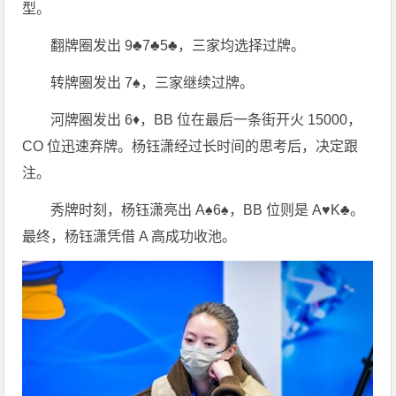
型。
翻牌圈发出 9♣7♣5♣，三家均选择过牌。
转牌圈发出 7♠，三家继续过牌。
河牌圈发出 6♦，BB 位在最后一条街开火 15000，
CO 位迅速弃牌。杨钰潇经过长时间的思考后，决定跟
注。
秀牌时刻，杨钰潇亮出 A♠6♠，BB 位则是 A♥K♣。
最终，杨钰潇凭借 A 高成功收池。