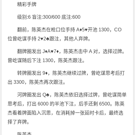
精彩手牌
级别:6 盲注:300/600 底注:600
翻前，陈英杰在枪口位手持 A♦5♥开池 1300，CO
位曾屹谋手持 2♥2♣跟注，其他人弃牌。
翻牌圈发出 J♦A♥7♦，陈英杰击中 A 对，选择过牌。
曾屹谋随后下注 1300，陈英杰跟注。
转牌圈发出 9♦，陈英杰继续过牌，曾屹谋思考后打
出 3300，陈英杰再次跟注。
河牌圈发出 Q♣，陈英杰依旧选择过牌，曾屹谋简单
思考后，打出 6000 的半池下注，后手还剩 6500。陈英
杰看着牌面陷入沉思，在消耗掉一张延时卡后，最终选
择了弃牌。
陈英杰