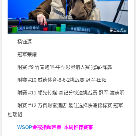
杨钰潇
冠军荣耀
附赛 #9 竹宣烤吧-中型彩蛋猎人赛 冠军-陈鑫
附赛 #10 威德体育-8-6-2挑战赛 冠军-田阳
附赛 #11 领先传媒-高记分快速挑战赛 冠军-凌志明
附赛 #12 万贯财富酒店-最佳选择快速锦标赛 冠军-
杜瑞韬
WSOP
金戒指超巡赛
本周推荐赛事