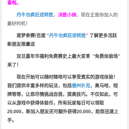
喜啦。
丹牛也疯狂逆转胜
，
决胜小妹
，现在正是你加入的
最好时机！
逐梦参赛!百度 “
丹牛也疯狂逆转胜
”
了解更多
活跃
新朋友限量送
双旦嘉年华福利
免费赛史上最大变革
”免费体验场”
来了！
现在开始可以随时随地可以享受真实的游戏体验！
我们提供丰富多样的玩法，包括
德州扑克
、奥马哈、短
牌等等，让您尽情挑战自我，提高技巧。不仅如此，
可
以从游戏中获得体验币，所有玩家每日可以领取
20,000，新加入朋友还可额外获得20,000，助您迅速上
手。