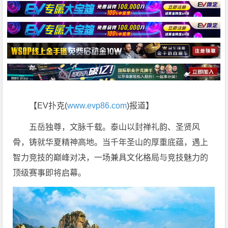
【EV扑克(
www.evp86.com
)报道】
五岳独尊，文脉千载。泰山以封禅礼韵、圣贤风
骨，铸就华夏精神高地。当千年圣山的厚重底蕴，遇上
智力竞技的巅峰对决，一场兼具文化格局与竞技魅力的
顶级赛事即将启幕。