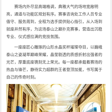
赛场内外尽显高端格调，典雅大气的场地宽敞明
亮，通道与功能区规划有序。赛事咨询处工作人员专业
值守、服务周到，全程为选手提供贴心指引，从入场到
就座井然有序，为这场泰山之巅扑克赛事，营造出沉稳
专业、仪式感拉满的竞技氛围。
一座座匠心雕琢的山形水晶奖杯璀璨夺目，以巍峨
泰山之姿凝萃巅峰荣耀，晶莹剔透的质感折射出强者的
光芒，厚重底座镌刻无上荣光。每一座都承载着赛场的
热血与锋芒，静待实力超群的王者登顶加冕，书写属于
自己的传奇时刻。