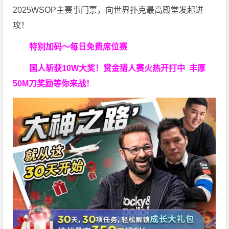
2025WSOP主赛事门票，向世界扑克最高殿堂发起进
攻！
特别加码～每日免费席位赛
国人斩获
10W
大奖！
赏金猎人赛火热开打中 丰厚
50M刀奖励等你来战！