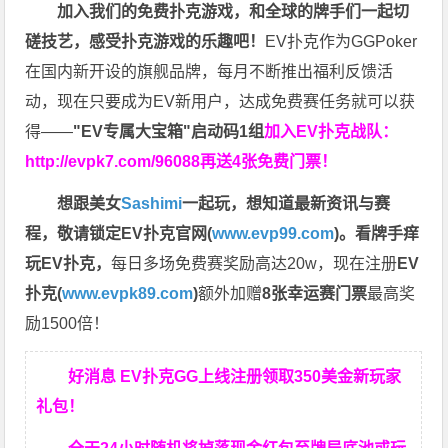
加入我们的免费扑克游戏，和全球的牌手们一起切
磋技艺，感受扑克游戏的乐趣吧！
EV扑克作为GGPoker
在国内新开设的旗舰品牌，每月不断推出福利反馈活
动，现在只要成为EV新用户，达成免费赛任务就可以获
得——
"EV专属大宝箱"启动码1组
加入EV扑克战队：
http://evpk7.com/96088
再送4张免费门票！
想跟美女
Sashimi
一起玩，
想知道最新资讯与赛
程，
敬请锁定EV扑克官网(
www.evp99.com
)。
看牌手痒
玩EV扑克，
每日多场免费赛奖励高达20w，现在注册
EV
扑克(
www.evpk89.com
)
额外加赠
8张幸运赛门票
最高奖
励1500倍！
好消息 EV扑克GG上线注册领取350美金新玩家
礼包！