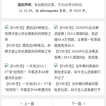
版权声明：
本站原创文章，于2026年3月8日
11:15:28
，由
allnewpuke
发表，共 3324 字。
【EV扑克】遇到这6种情况，弃
牌才是让你长期盈利的明智之举
【EV扑克】2026IPG总决赛选
拔赛 | 263人围猎B组，吴武煌
54.4万领跑，主赛第一轮晋级版
图再添40人
【EV扑克】一天淘汰5人！FT变
【EV扑克】当年横扫牌桌的那
“绞肉机”！华裔选手AA惨遭河杀
批老玩家，如今怎么连鱼都打不
出局！
过了
上一篇
下一篇