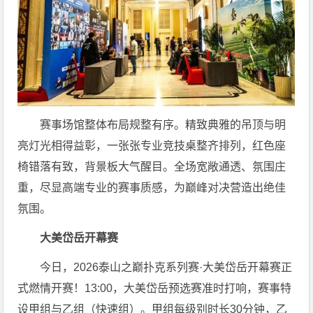
赛事场馆整体布局规整有序。精致典雅的吊顶与明
亮灯光相得益彰，一张张专业竞技桌整齐排列，红色座
椅错落有致，背景板大气醒目。全场宽敞通透、氛围庄
重，尽显高端专业的赛事质感，为巅峰对决营造出绝佳
氛围。
大美岱岳开幕赛
今日，2026泰山之巅扑克系列赛·大美岱岳开幕赛正
式燃情开赛！13:00，大美岱岳预选赛准时打响，赛事特
设甲组与乙组（快速组）。甲组每级别时长30分钟，乙