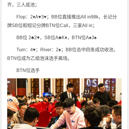
齐，三人底池；
Flop：2♦️A♥️3♥️；BB位直接推出All in98k，长记分
牌SB位和短记分牌BTN位Call，三家All in；
BB位 2♣️2♥️，SB位A♣️K♦️，BTN位A♠️3♠️
Turn：4♥️；River：2♠️；BB位击中四条成功收池，
BTN位成为乙组泡沫选手离场。
BTN位选手