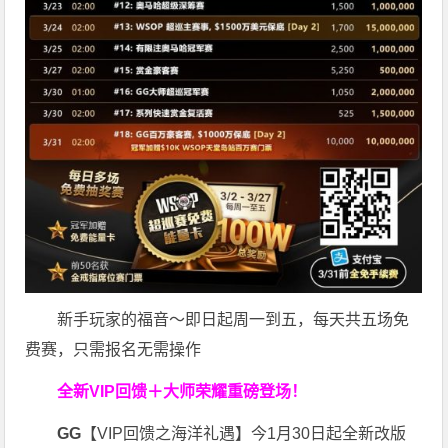
新手玩家的福音～即日起周一到五，每天共五场免
费赛，只需报名无需操作
全新VIP回馈＋大师荣耀
重磅登场！
GG
【VIP回馈之海洋礼遇】今1月30日起全新改版