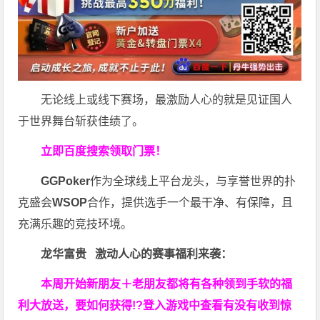
无论线上或线下赛场，最激励人心的就是见证国人
于世界舞台斩获佳绩了。
立即百度搜索领取门票！
GGPoker
作为全球线上平台龙头，与享誉世界的扑
克盛会
WSOP
合作，提供选手一个最干净、有保障，且
充满乐趣的竞技环境。
龙华富贵 激动人心的赛事福利来袭：
本周开始新朋友＋老朋友都将有各种领到手软的福
利大放送，要如何获得!?登入游戏中查看有没有收到惊