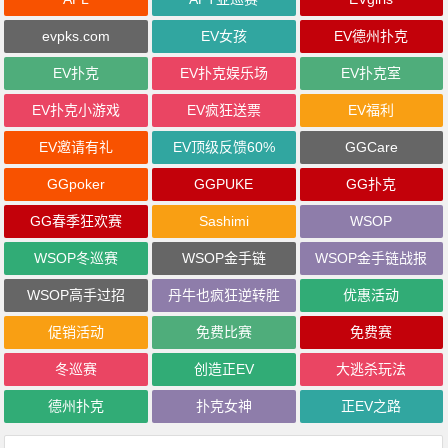
evpks.com
EV女孩
EV德州扑克
EV扑克
EV扑克娱乐场
EV扑克室
EV扑克小游戏
EV疯狂送票
EV福利
EV邀请有礼
EV顶级反馈60%
GGCare
GGpoker
GGPUKE
GG扑克
GG春季狂欢赛
Sashimi
WSOP
WSOP冬巡赛
WSOP金手链
WSOP金手链战报
WSOP高手过招
丹牛也疯狂逆转胜
优惠活动
促销活动
免费比赛
免费赛
冬巡赛
创造正EV
大逃杀玩法
德州扑克
扑克女神
正EV之路