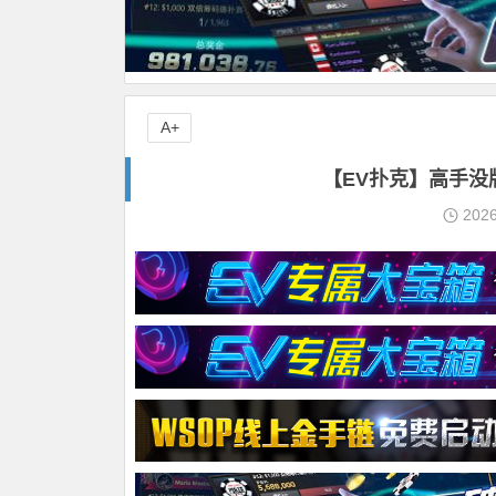
A+
【EV扑克】高手没
202