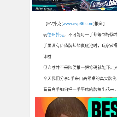
【EV扑克(
www.evp86.com
)报道】
玩
德州扑克
，不可能每一手都等到好牌
手里没有价值牌却想赢底池时，玩家就
诈唬
但诈唬并不是随便推一把筹码就能吓走
今天我们分享5手来自高额桌的真实牌例
看看高手如何把一手平庸的牌搞出花来