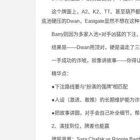
这个牌面上，A2、K2、TT、甚至葫
底池硬压的Dwan，Eastgate显然不想
Barry则因为多家入池+对手凶猛的下注
结果是——Dwan用顶对，硬是逼走了
一手成功的诈唬，就像讲故事——你得
精华点：
●下注路线要与“扮演的强牌”相匹配
●人设（激进、敢推）的长期维护能为诈
●把故事讲圆，对手会自己补全细节，
2、演技到位，牌差也能赢
牌局背景：Sara Chafak vs Ronnie 