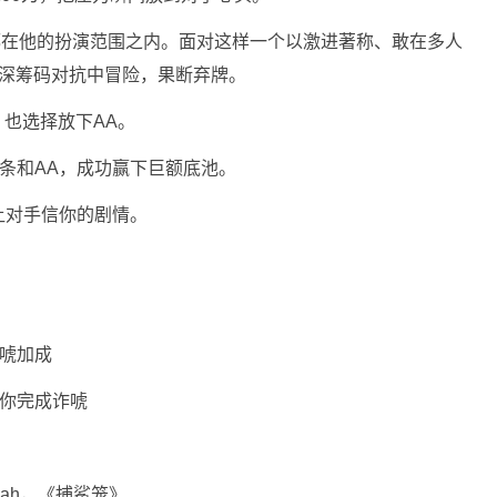
芦都在他的扮演范围之内。面对这样一个以激进著称、敢在多人
在这种深筹码对抗中冒险，果断弃牌。
，也选择放下AA。
三条和AA，成功赢下巨额底池。
让对手信你的剧情。
唬加成
帮你完成诈唬
Bardah，《捕鲨笼》