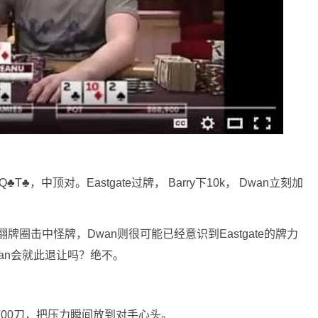
♣T♣，中顶对。Eastgate过牌， Barry下10k， Dwan立刻加
翻牌圈击中怪牌，Dwan则很可能已经意识到Eastgate的牌力
an会就此退让吗？绝不。
4,200刀，把压力瞬间放到对手心头。