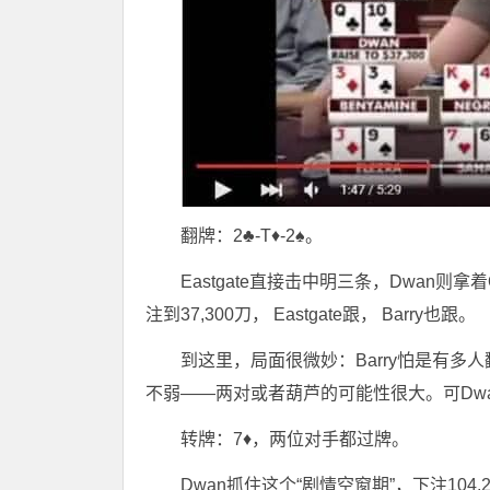
翻牌：2♣-T♦-2♠。
Eastgate直接击中明三条，Dwan则拿着Q
注到37,300刀， Eastgate跟， Barry也跟。
到这里，局面很微妙：Barry怕是有多人
不弱——两对或者葫芦的可能性很大。可Dw
转牌：7♦，两位对手都过牌。
Dwan抓住这个“剧情空窗期”，下注10