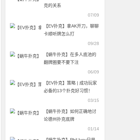
克的关系
07/09
【EV扑克】拿AK开刀，聊聊
卡顺听牌怎么打
09/28
【蜗牛扑克】在多人底池的
翻牌圈要不要下注
06/09
【EV扑克】策略 | 成功玩家
必备的13个扑克好习惯！
03/15
【蜗牛扑克】如何正确地讨
论德州扑克底牌
01/14
【蜗牛扑克】Phil Ivey只是