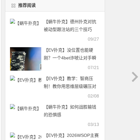
推荐阅读
【蜗牛扑克】德州扑克对抗
被动型跟注站的三个技巧
09/27
【EV扑克】没位置也能硬
刚？一个4bet诈唬让对手瞬
间怀疑人生
07/21
【EV扑克】教学：智商压
制！教你用思维层级碾压对
手
02/08
【蜗牛扑克】如何战胜输钱
的恐惧感
03/13
【EV扑克】2026WSOP主赛