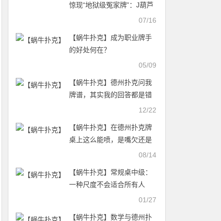
惊现“地狱级冤家牌”：J葫芦
撞上K高同花顺，解说提前预
07/16
言成真
【蜗牛扑克】成为职业牌手
的好处何在？
05/09
【蜗牛扑克】德州扑克问我
牌谱，其实我的回答都是错
的。
12/22
【蜗牛扑克】在德州扑克牌
桌上这么能喷，是嘴欠还是
策略？你支持谁？
08/14
【蜗牛扑克】常规桌中级：
一种尺度不会适合所有人
01/27
【蜗牛扑克】数学与德州扑