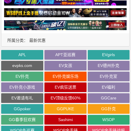
所属分类：
最新优惠
APL
APT亚巡赛
EVgirls
evpks.com
EV女孩
EV德州扑克
EV扑克
EV扑克娱乐场
EV扑克室
EV扑克小游戏
EV疯狂送票
EV福利
EV邀请有礼
EV顶级反馈60%
GGCare
GGpoker
GGPUKE
GG扑克
GG春季狂欢赛
Sashimi
WSOP
WSOP冬巡赛
WSOP金手链
WSOP金手链战报