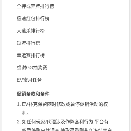
全押或弃牌排行榜
极速红包排行榜
大逃杀排行榜
短牌排行榜
幸运赛排行榜
感谢GG抽奖赛
EV蜜月任务
促销条款和条件
EV扑克保留随时修改或暂停
促销活动
的权
利。
如任何玩家/代理涉及作弊套利行为,平台有
权暂停账户并调查,情形严重则永久冻结并充