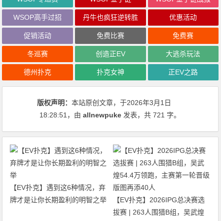
WSOP高手过招
丹牛也疯狂逆转胜
优惠活动
促销活动
免费比赛
免费赛
冬巡赛
创造正EV
大逃杀玩法
德州扑克
扑克女神
正EV之路
版权声明：
本站原创文章，于2026年3月1日
18:28:51
，由
allnewpuke
发表，共 721 字。
【EV扑克】遇到这6种情况，弃
牌才是让你长期盈利的明智之举
【EV扑克】2026IPG总决赛选
拔赛 | 263人围猎B组，吴武煌