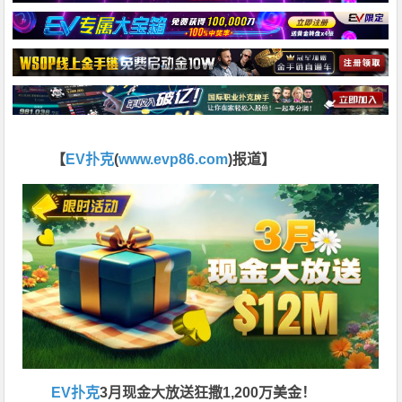
【
EV扑克
(
www.evp86.com
)报道】
EV扑克
3月现金大放送狂撒1,200万美金！