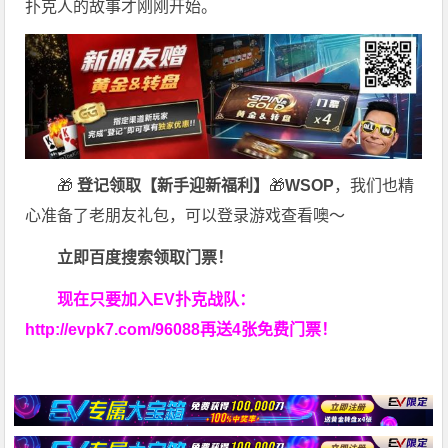
扑克人的故事才刚刚开始。
🎁
登记领取【新手迎新福利】
🎁
WSOP
，我们也精
心准备了老朋友礼包，可以登录游戏查看噢～
立即百度搜索领取门票！
现在只要加入EV扑克战队：
http://evpk7.com/96088
再送4张免费门票！