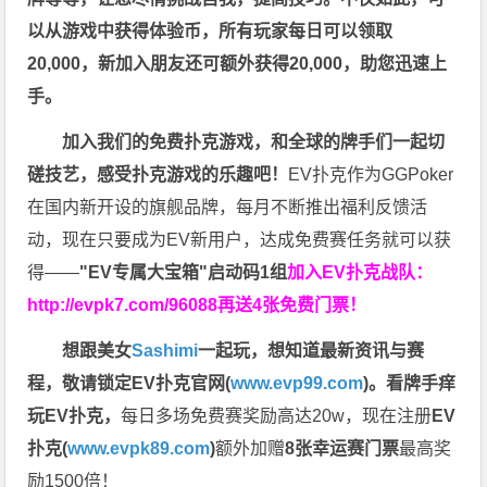
以从游戏中获得体验币，所有玩家每日可以领取
20,000，新加入朋友还可额外获得20,000，助您迅速上
手。
加入我们的免费扑克游戏，和全球的牌手们一起切
磋技艺，感受扑克游戏的乐趣吧！
EV扑克作为GGPoker
在国内新开设的旗舰品牌，每月不断推出福利反馈活
动，现在只要成为EV新用户，达成免费赛任务就可以获
得——
"EV专属大宝箱"启动码1组
加入EV扑克战队：
http://evpk7.com/96088
再送4张免费门票！
想跟美女
Sashimi
一起玩，
想知道最新资讯与赛
程，
敬请锁定EV扑克官网(
www.evp99.com
)。
看牌手痒
玩EV扑克，
每日多场免费赛奖励高达20w，现在注册
EV
扑克(
www.evpk89.com
)
额外加赠
8张幸运赛门票
最高奖
励1500倍！