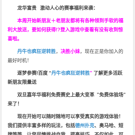
龙华富贵 激动人心的赛事福利来袭：
本周开始新朋友＋老朋友都将有各种领到手软的福
利大放送，要如何获得!?登入游戏中查看有没有收到惊
喜啦。
丹牛也疯狂逆转胜
，
决胜小妹
，现在正是你加入的
最好时机！
逐梦参赛!百度 “
丹牛也疯狂逆转胜
”
了解更多
活跃
新朋友限量送
双旦嘉年华福利
免费赛史上最大变革
”免费体验场”
来了！
现在开始可以随时随地可以享受真实的游戏体验！
我们提供丰富多样的玩法，包括
德州扑克
、奥马哈、短
牌等等，让您尽情挑战自我，提高技巧。不仅如此，
可