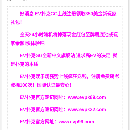
好消息 EV扑克GG上线注册领取350美金新玩家
礼包！
全天24小时随机将掉落现金红包至牌局底池或玩
家余额!快体验吧
EV扑克GG
全新中文旗舰站
追求高EV
的决定
就
是扑克的本质
EV扑克娱乐场强势上线疯狂送钱，注册免费转老
虎機100次！国际认证最安心！
EV扑克官方速记网址：
www.evpk89.com
EV扑克官方速记网址：
www.evpk22.com
EV扑克官方网址：
www.evp99.com