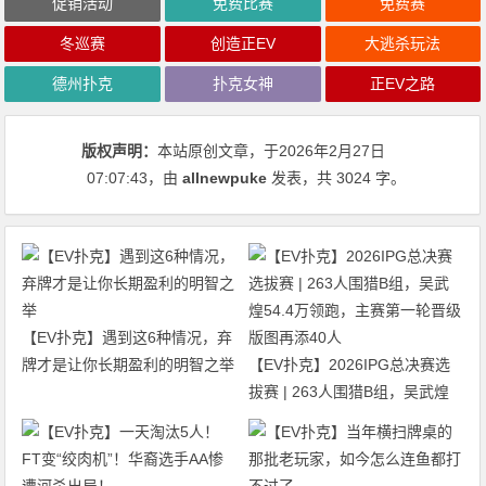
促销活动
免费比赛
免费赛
冬巡赛
创造正EV
大逃杀玩法
德州扑克
扑克女神
正EV之路
版权声明：
本站原创文章，于2026年2月27日
07:07:43
，由
allnewpuke
发表，共 3024 字。
【EV扑克】遇到这6种情况，弃
牌才是让你长期盈利的明智之举
【EV扑克】2026IPG总决赛选
拔赛 | 263人围猎B组，吴武煌
54.4万领跑，主赛第一轮晋级版
图再添40人