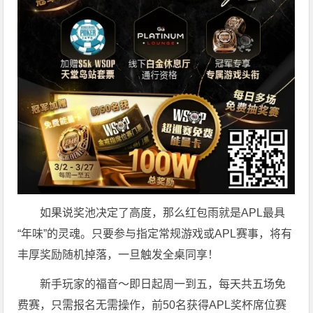
如果说奖池决定了高度，那么红包雨就是APL最具
“年味”的灵魂。只要参与指定常规游戏或APL赛事，将有
丰厚奖励随机掉落，一旦触发全桌同享！
新手玩家的福音～即日起周一到五，每天共五场免
费赛，只需报名无需操作，前50名获得APL奖杯席位赛