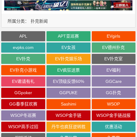
所属分类：
扑克新闻
APL
APT亚巡赛
EVgirls
evpks.com
EV女孩
EV德州扑克
EV扑克
EV扑克娱乐场
EV扑克室
EV扑克小游戏
EV疯狂送票
EV福利
EV邀请有礼
EV顶级反馈60%
GGCare
GGpoker
GGPUKE
GG扑克
GG春季狂欢赛
Sashimi
WSOP
WSOP冬巡赛
WSOP金手链
WSOP金手链战报
WSOP高手过招
丹牛也疯狂逆转胜
优惠活动