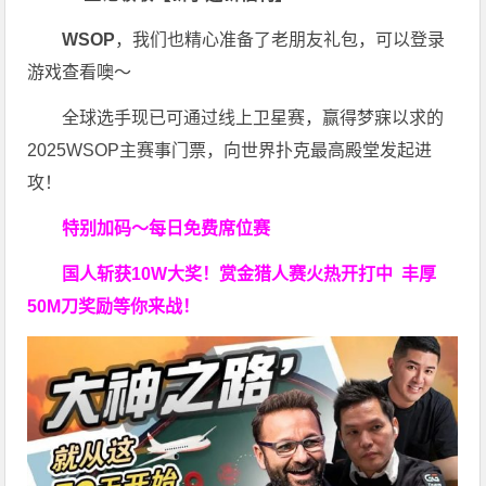
WSOP
，我们也精心准备了老朋友礼包，可以登录
游戏查看噢～
全球选手现已可通过线上卫星赛，赢得梦寐以求的
2025WSOP主赛事门票，向世界扑克最高殿堂发起进
攻！
特别加码～每日免费席位赛
国人斩获
10W
大奖！
赏金猎人赛火热开打中 丰厚
50M刀奖励等你来战！