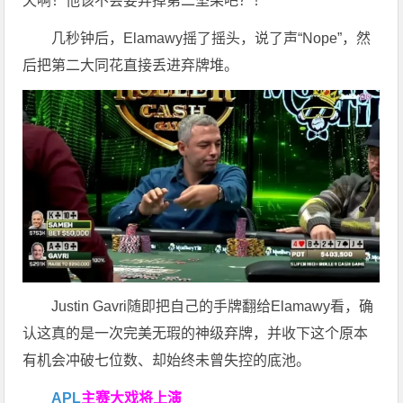
天啊！他该不会要弃掉第二坚果吧？！”
几秒钟后，Elamawy摇了摇头，说了声“Nope”，然
后把第二大同花直接丢进弃牌堆。
Justin Gavri随即把自己的手牌翻给Elamawy看，确
认这真的是一次完美无瑕的神级弃牌，并收下这个原本
有机会冲破七位数、却始终未曾失控的底池。
APL
主赛大戏将上演