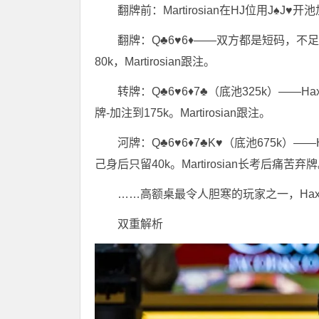
翻牌前：Martirosian在HJ位用J♠J♥开
翻牌：Q♣6♥6♦——双方都是短码，不足20b
80k，Martirosian跟注。
转牌：Q♣6♥6♦7♣（底池325k）——Ha
牌-加注到175k。Martirosian跟注。
河牌：Q♣6♥6♦7♣K♥（底池675k）
己身后只留40k。Martirosian长考后痛苦弃
……高额桌最令人胆寒的玩家之一，Hax
双重解析