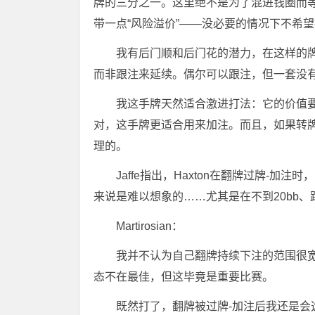
牌的三分之一。这里绝不是为了混进钱圈而
带一点“风险溢价”——没必要的情况下不希
我有后门顺和后门花的潜力，在这样的
而非跟注来延续。偶尔可以跟注，但一套没
我这手牌天然适合激进打法：它的价值
对，这手牌更适合用来加注。而且，如果转
理的。
Jaffe指出，Haxton在翻牌过牌-加
来说是难以想象的……尤其是在不到20bb
Martirosian：
我并不认为自己翻牌持续下注的范围很
态不在最佳，但这毕竟是重要比赛。
既然打了，翻牌被过牌-加注后我还是