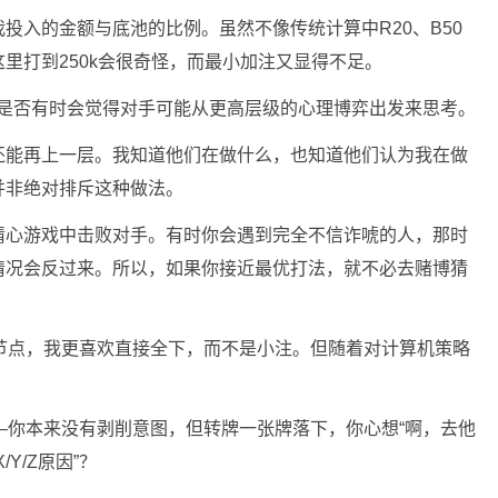
投入的金额与底池的比例。虽然不像传统计算中R20、B50
里打到250k会很奇怪，而最小加注又显得不足。
Ike是否有时会觉得对手可能从更高层级的心理博弈出发来思考。
还能再上一层。我知道他们在做什么，也知道他们认为我在做
并非绝对排斥这种做法。
猜心游戏中击败对手。有时你会遇到完全不信诈唬的人，那时
情况会反过来。所以，如果你接近最优打法，就不必去赌博猜
节点，我更喜欢直接全下，而不是小注。但随着对计算机策略
况——你本来没有剥削意图，但转牌一张牌落下，你心想“啊，去他
Y/Z原因”？