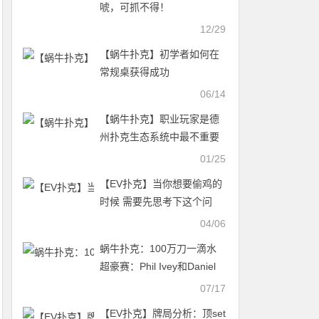
唬，可抓不得！
12/29
【蜗牛扑克】初学者如何在
常规桌获得成功
06/14
【蜗牛扑克】职业玩家是德
州扑克生态系统中最不重要
的部分
01/25
【EV扑克】当你想要偷鸡的
时候 需要先思考下这个问
题……
04/06
蜗牛扑克：100万刀一滴水
超豪赛：Phil Ivey和Daniel
Negreanu强势晋级
07/17
【EV扑克】牌局分析：顶set