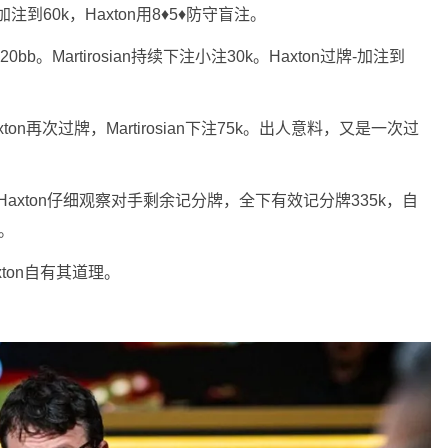
池加注到60k，Haxton用8♦5♦防守盲注。
b。Martirosian持续下注小注30k。Haxton过牌-加注到
xton再次过牌，Martirosian下注75k。出人意料，又是一次过
——Haxton仔细观察对手剩余记分牌，全下有效记分牌335k，自
牌。
ton自有其道理。