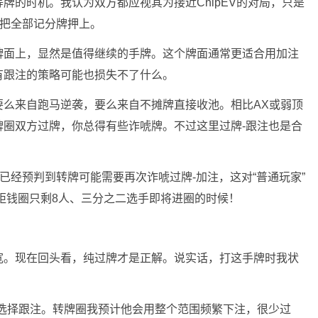
等牌的时机。我认为双方都应视其为接近
ChipEV
的对局，只是
望把全部记分牌押上。
牌面上，显然是值得继续的手牌。这个牌面通常更适合用加注
有跟注的策略可能也损失不了什么。
要么来自跑马逆袭，要么来自不摊牌直接收池。相比AX或弱顶
牌圈双方过牌，你总得有些诈唬牌。不过这里过牌-跟注也是合
注时，已经预判到转牌可能需要再次诈唬过牌-加注，这对“普通玩家”
、距钱圈只剩8人、三分之二选手即将进圈的时候！
宽。现在回头看，纯过牌才是正解。说实话，打这手牌时我状
会选择跟注。转牌圈我预计他会用整个范围频繁下注，很少过