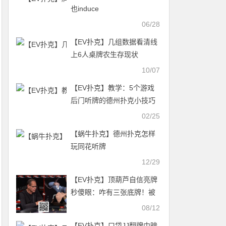
也induce
06/28
【EV扑克】几组数据看清线
上6人桌牌农生存现状
10/07
【EV扑克】教学：5个游戏
后门听牌的德州扑克小技巧
02/25
【蜗牛扑克】德州扑克怎样
玩同花听牌
12/29
【EV扑克】顶葫芦自信亮牌
秒傻眼：咋有三张底牌！被
判无效错失巨池
08/12
【EV扑克】口袋JJ翻牌中暗