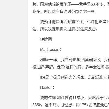
牌，因为他想给我施压——我手里6X不多，
我多，所以防守盲注时范围会宽一些。
我预计他转牌会频繁下注，也许他正是
注，所以决定用再次过牌-加注来反击。
转牌圈
Martirosian：
和Ike一样，我当时也想把牌局简化。
松过牌-弃牌。像7X这样的牌，多半会过牌-
Ike是个极具创造力的玩家，总能玩出
Haxton：
我的过牌-加注做得非常小，只略高于底池
335k。这个尺寸很理想：用175k去博底池