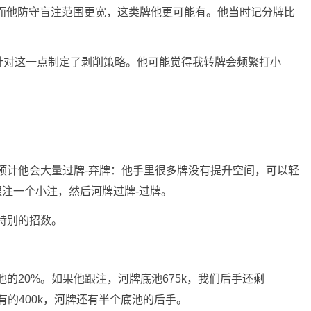
而他防守盲注范围更宽，这类牌他更可能有。他当时记分牌比
针对这一点制定了剥削策略。他可能觉得我转牌会频繁打小
我预计他会大量过牌-弃牌：他手里很多牌没有提升空间，可以轻
跟注一个小注，然后河牌过牌-过牌。
些特别的招数。
的20%。如果他跟注，河牌底池675k，我们后手还剩
已有的400k，河牌还有半个底池的后手。