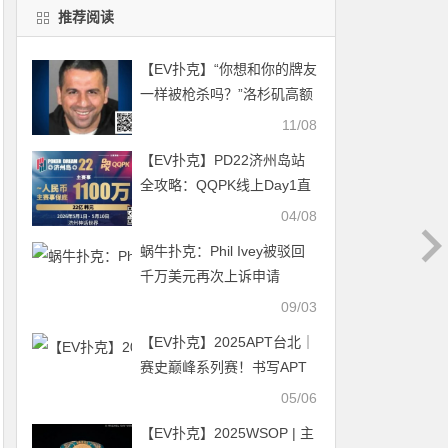
推荐阅读
【EV扑克】“你想和你的牌友
一样被枪杀吗？”洛杉矶高额
私局主办者遭以色列黑帮威
11/08
胁
【EV扑克】PD22济州岛站
全攻略：QQPK线上Day1直
通主赛Day2，1100万保底等
04/08
你冲，还有酒店福利+冠军
蜗牛扑克：Phil Ivey被驳回
10万奖励等你来战
千万美元再次上诉申请
09/03
【EV扑克】2025APT台北｜
赛史巅峰系列赛！书写APT
系列赛新篇章！
05/06
【EV扑克】2025WSOP | 主