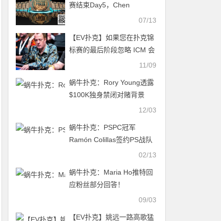
赛结束Day5，Chen
Yuhang、Chih Fan和Zhang
07/13
Yu晋级
【EV扑克】如果您在扑克锦
标赛的最后阶段忽略 ICM 会
发生什么？
11/09
蜗牛扑克：Rory Young透露
$100K独身禁闭对赌背景
12/03
蜗牛扑克：PSPC冠军
Ramón Colillas签约PS战队
02/13
蜗牛扑克：Maria Ho推特回
应粉丝部分回答！
09/03
【EV扑克】姚远一路高歌猛