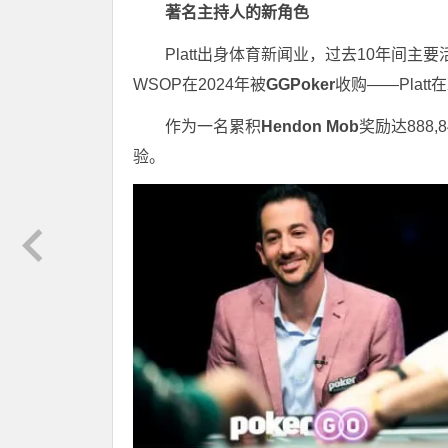
著名主持人的新角色
Platt出身体育新闻业，过去10年间主
WSOP在2024年被
GGPoker
收购——Pla
作为一名累积
Hendon Mob
奖励达888
验。