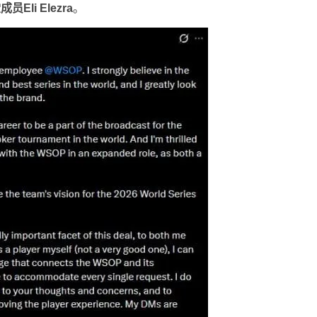
Eli Elezra
。