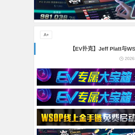
A+
【EV扑克】Jeff Pla
202