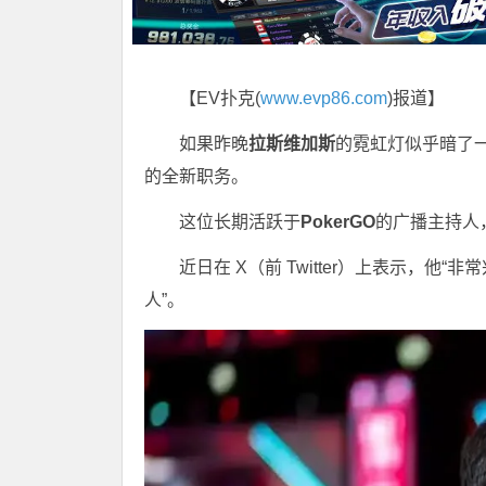
【EV扑克(
www.evp86.com
)报道】
如果昨晚
拉斯维加斯
的霓虹灯似乎暗了
的全新职务。
这位长期活跃于
PokerGO
的广播主持人
近日在 X（前 Twitter）上表示，
人”。