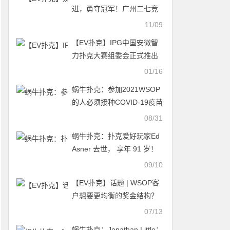
进，勇夺冠军！广州二七竞
技鱼人狂欢赛完美落幕！
11/09
【EV扑克】IPG中国安徽智
力扑克大赛组委会正式推出
全新赛事品牌视觉——“白虎
01/16
傲世”
蜗牛扑克：参加2021WSOP
的人必须接种COVID-19疫苗
08/31
蜗牛扑克：扑克爱好玩家Ed
Asner 去世， 享年 91 岁！
09/10
【EV扑克】话题 | WSOP客
户想要更均衡的奖金结构？
07/13
蜗牛扑克：Jonathan Little：