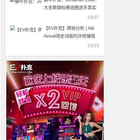
大多数锦标赛钱圈选手其实
都是扑克圈“最大的输家”
03/27
【EV扑克】牌局分析 | Nik
Airball用史诗般的诈唬摧毁
了Pepe
01/15