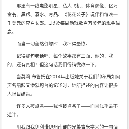
那里有一线电影明星、私人飞机、体育偶像、亿万
富翁、黑帮、酒水、毒品、《花花公子》玩伴和每晚一
千美元的应召女郎......以及每周动辄数百万美元的现金输
赢。
而当一切轰然倒塌时，我摔得最惨。
记得那句老话吗：每个故事都有三面，你的，我
的，还有真相？但这句话我们得稍微改一下。
当莫莉·布鲁姆在2014年出版她关于我们的私局如何
声名鹊起又惨烈垮台的记述时，她所描述的内容让很多
人瞠目结舌。
许多人被点名——我也被点名了——而且似乎毫不
避讳。
用我跟我伊利诺伊州南部的兄弟吉米学来的一句话