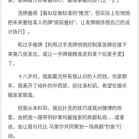
家，是高级作弊者最核心、最难掌握的技巧之一】。
洗牌叠顺【看似在做标准的“推洗”，但实际上在悄悄
把未来要给某人的牌“提前叠好”，让发牌顺序按自己的设
计执行】。
和过手做牌【利用过手洗牌悄悄控制某张牌在接下
来第几张发出，或让一手牌被精准送到某个玩家手里】
了。
十八岁时，我能赢光所有我认识的人的钱，也是那
年，我离开了纯朴的中西部，前往洛杉矶，希望在娱乐
圈发家致富。
但我从未料到，我玩扑克的技巧或我对赌博的热
爱，会把我一路带到好莱坞最独家的高额私局......或者
说，会让我与托比·马奎尔共同策划一场高额“钓鱼”行
动。