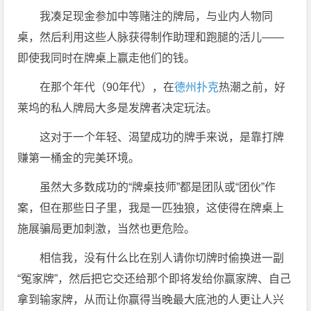
我凑足现金参加中等赌注的牌局，与业内人物同
桌，然后利用这些人脉获得制作助理和跑腿的活儿——
即使我同时在牌桌上赢走他们的钱。
在那个年代（90年代），在
德州扑克
热潮之前，好
莱坞的私人牌局大多是发牌者决定玩法。
这对于一个年轻、渴望成功的牌手来说，是靠打牌
赚第一桶金的完美环境。
虽然大多数成功的“牌桌技师”都是团队或“团伙”作
案，但在那些日子里，我是一匹独狼，这使得在牌桌上
施展骗局更加刺激，当然也更危险。
相信我，没有什么比在别人请你切牌时偷换进一副
“冤家牌”，然后把它交还给那个即将发给你赢家牌、自己
拿到输家牌，从而让你赢得当晚最大底池的人更让人兴