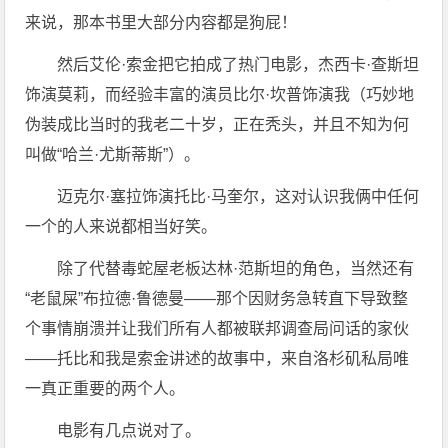
来说，那本书里大部分内容都是狗屁！
然后艾伦·索金把它拍成了热门电影，杰西卡·查斯坦
饰演莫莉，而经验丰富的演员比尔·坎普饰演我（巧妙地
伪装成比当时的我老二十岁，正在秃头，并且不知为何
叫做“哈兰·尤斯蒂斯”）。
迈克尔·塞拉饰演托比·马奎尔，这对认识我俩中任何
一个的人来说都相当好笑。
除了代替毒蛇屋老板达林·范斯坦的角色，当然还有
“老鼠屎”布拉德·鲁德曼——那个因财务急转直下导致整
个事情崩溃并让我们所有人都被联邦调查局问话的家伙
——托比和我是索金讲述的故事中，来自洛杉矶私局唯
一真正重要的两个人。
电影有几点说对了。