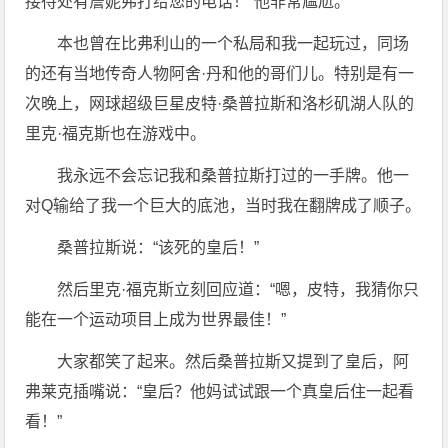
接待处有詹妮弗打给您的电话！”他非常尴尬。
本也曾在比弗利山的一个私局和我一起玩过，同场
的还有当地传奇人物阿舍·丹和他的哥们儿。特别是有一
次晚上，网球超级巨星皮特·桑普拉斯和洛杉矶湖人队的
里克·福克斯也在游戏中。
我永远不会忘记我和桑普拉斯打过的一手牌。他一
对Q输给了我一个巨大的底池，当时我在翻牌成了顺子。
桑普拉斯说：“该死的皇后！”
然后里克·福克斯立刻回应道：“嗯，皮特，我猜你只
能在一个运动项目上成为世界最佳！”
大家都笑了起来。然后桑普拉斯又提到了皇后，阿
弗莱克插嘴说：“皇后？他妈试试跟一个真皇后住一起看
看！”