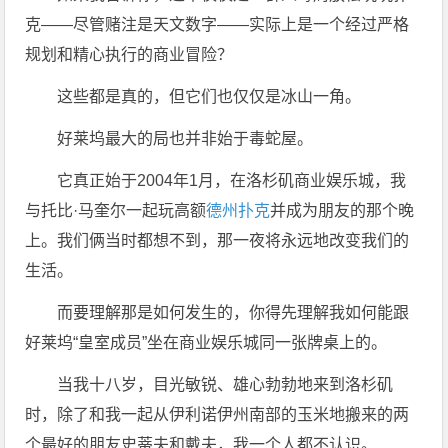
克——尽管赌注是天文数字——实际上是一个经过严格
规划和精心执行的商业冒险？
这些都是真的，但它们也仅仅是冰山一角。
好莱坞最大的局也并非始于毒蛇屋。
它真正始于2004年1月，在洛杉矶商业娱乐城，我
与托比·马奎尔一起玩高额
德州扑克
并成为朋友的那个晚
上。我们俩当时都想不到，那一夜将永远地改变我们的
生活。
而要理解那是如何发生的，你得先理解我如何能跟
好莱坞“皇室成员”坐在商业娱乐城同一张牌桌上的。
当我十八岁，目光敏锐、雄心勃勃地来到洛杉矶
时，除了和我一起从伊利诺伊州南部的玉米地搬来的两
个最好的朋友史蒂夫和戴夫，我一个人都不认识。