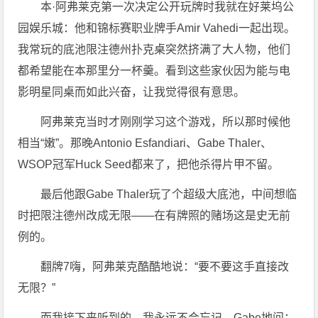
本·阿弗莱克第一次决定公开玩牌时我就在好莱坞公
园娱乐城：他和锦标赛职业牌手Amir Vahedi一起出现。
我常玩的底池限注德州扑克桌突然挤满了大人物，他们
都希望能在本那里分一杯羹。看到这些家伙因为能与电
影明星同桌而如此兴奋，让我觉得很有意思。
阿弗莱克当时才刚刚学习这个游戏，所以那时候他
相当“嫩”。那晚Antonio Esfandiari、Gabe Thaler、
WSOP冠军Huck Seed都来了，把他杀得片甲不留。
最后他跟Gabe Thaler玩了个超级大底池，中间想临
时把限注德州改成无限——在有牌照的赌场这是史无前
例的。
翻牌7嗨，阿弗莱克酷酷地说：“要不要这手直接改
无限？”
而我接下来听到的，我永远不会忘记。Gabe地问：