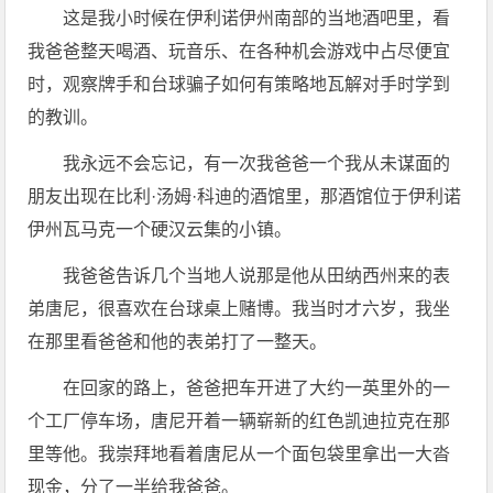
这是我小时候在伊利诺伊州南部的当地酒吧里，看
我爸爸整天喝酒、玩音乐、在各种机会游戏中占尽便宜
时，观察牌手和台球骗子如何有策略地瓦解对手时学到
的教训。
我永远不会忘记，有一次我爸爸一个我从未谋面的
朋友出现在比利·汤姆·科迪的酒馆里，那酒馆位于伊利诺
伊州瓦马克一个硬汉云集的小镇。
我爸爸告诉几个当地人说那是他从田纳西州来的表
弟唐尼，很喜欢在台球桌上赌博。我当时才六岁，我坐
在那里看爸爸和他的表弟打了一整天。
在回家的路上，爸爸把车开进了大约一英里外的一
个工厂停车场，唐尼开着一辆崭新的红色凯迪拉克在那
里等他。我崇拜地看着唐尼从一个面包袋里拿出一大沓
现金，分了一半给我爸爸。