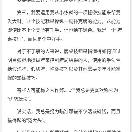
我要拼命工作，在娱乐圈尽可能往上爬；
第三，我要运用我从小练就的一项秘密技能来帮我
发大财。这个技能就是操纵一副扑克牌的能力，这能力
即使比不上全美所有千手，但也绝不逊色。我是一个“牌
桌技师”，而且是个中好手。
对于不了解的人来说，牌桌技师是指懂得如何通过
明目张胆地操纵牌来控制牌局结果的人，使用的手法包
括假洗牌、假切牌、堆叠技巧以及其他需要多年才能掌
握的熟练技巧。
有些人可能称之为作弊......但我总是更喜欢称它为
“优势玩法”。
说实话，我总是努力瞄准那些不仅活该输钱，而且
输得起的“冤大头”。