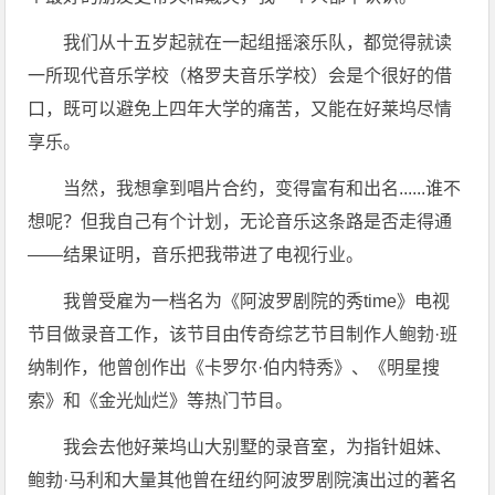
我们从十五岁起就在一起组摇滚乐队，都觉得就读
一所现代音乐学校（格罗夫音乐学校）会是个很好的借
口，既可以避免上四年大学的痛苦，又能在好莱坞尽情
享乐。
当然，我想拿到唱片合约，变得富有和出名......谁不
想呢？但我自己有个计划，无论音乐这条路是否走得通
——结果证明，音乐把我带进了电视行业。
我曾受雇为一档名为《阿波罗剧院的秀time》电视
节目做录音工作，该节目由传奇综艺节目制作人鲍勃·班
纳制作，他曾创作出《卡罗尔·伯内特秀》、《明星搜
索》和《金光灿烂》等热门节目。
我会去他好莱坞山大别墅的录音室，为指针姐妹、
鲍勃·马利和大量其他曾在纽约阿波罗剧院演出过的著名