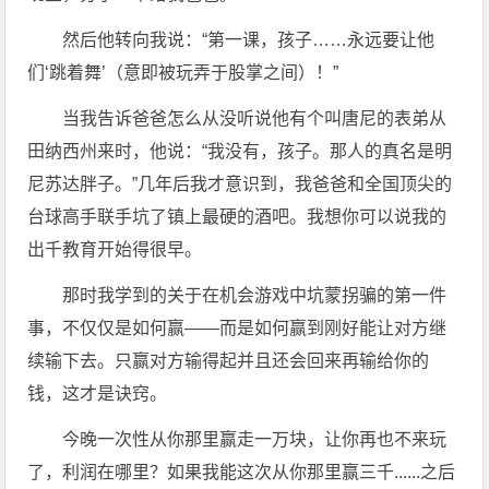
然后他转向我说：“第一课，孩子……永远要让他
们‘跳着舞’（意即被玩弄于股掌之间）！”
当我告诉爸爸怎么从没听说他有个叫唐尼的表弟从
田纳西州来时，他说：“我没有，孩子。那人的真名是明
尼苏达胖子。”几年后我才意识到，我爸爸和全国顶尖的
台球高手联手坑了镇上最硬的酒吧。我想你可以说我的
出千教育开始得很早。
那时我学到的关于在机会游戏中坑蒙拐骗的第一件
事，不仅仅是如何赢——而是如何赢到刚好能让对方继
续输下去。只赢对方输得起并且还会回来再输给你的
钱，这才是诀窍。
今晚一次性从你那里赢走一万块，让你再也不来玩
了，利润在哪里？如果我能这次从你那里赢三千......之后