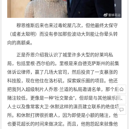
穆恩维斯后来也来过毒蛇屋几次，但他最终太保守
（或者太聪明）而没有参加那些波动大到能让你晕头转
向的高额桌。
正是乔恩介绍我认识了城里许多大型的好莱坞私
局，包括里根·西尔伯的。里根是来自德克萨斯州的前集
体诉讼律师，赢了几场大官司，然后投资了一支暴涨的
科技股，现在他住在洛杉矶，探索娱乐圈的项目。他还
把我列入超级制片人乔恩·兰道的私局邀请名单，那个局
赌注较低，更像是一种“社交聚会”，但却是与其他娱乐圈
人士以及像常客大卫·休默这样的演员建立联系的绝佳场
所。和休默打牌很折磨人，因为即使是小额的赌注，他
也要花超长的时间来做决定。而且，他抱怨起来就像他