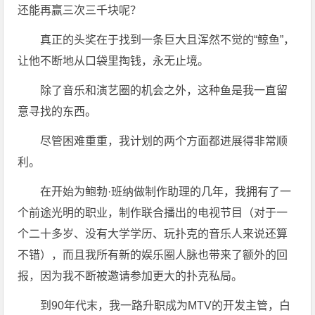
还能再赢三次三千块呢？
真正的头奖在于找到一条巨大且浑然不觉的“鲸鱼”，
让他不断地从口袋里掏钱，永无止境。
除了音乐和演艺圈的机会之外，这种鱼是我一直留
意寻找的东西。
尽管困难重重，我计划的两个方面都进展得非常顺
利。
在开始为鲍勃·班纳做制作助理的几年，我拥有了一
个前途光明的职业，制作联合播出的电视节目（对于一
个二十多岁、没有大学学历、玩扑克的音乐人来说还算
不错），而且我所有新的娱乐圈人脉也带来了额外的回
报，因为我不断被邀请参加更大的扑克私局。
到90年代末，我一路升职成为MTV的开发主管，白