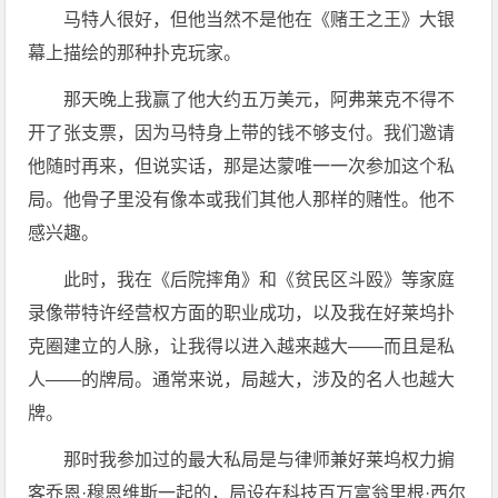
马特人很好，但他当然不是他在《赌王之王》大银
幕上描绘的那种扑克玩家。
那天晚上我赢了他大约五万美元，阿弗莱克不得不
开了张支票，因为马特身上带的钱不够支付。我们邀请
他随时再来，但说实话，那是达蒙唯一一次参加这个私
局。他骨子里没有像本或我们其他人那样的赌性。他不
感兴趣。
此时，我在《后院摔角》和《贫民区斗殴》等家庭
录像带特许经营权方面的职业成功，以及我在好莱坞扑
克圈建立的人脉，让我得以进入越来越大——而且是私
人——的牌局。通常来说，局越大，涉及的名人也越大
牌。
那时我参加过的最大私局是与律师兼好莱坞权力掮
客乔恩·穆恩维斯一起的，局设在科技百万富翁里根·西尔