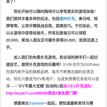
来了！
现在开始可以随时随地可以享受真实的游戏体验！
我们提供丰富多样的玩法，包括
德州扑克
、奥马哈、短
牌等等，让您尽情挑战自我，提高技巧。不仅如此，
可
以从游戏中获得体验币，所有玩家每日可以领取
20,000，新加入朋友还可额外获得20,000，助您迅速上
手。
加入我们的免费扑克游戏，和全球的牌手们一起切
磋技艺，感受扑克游戏的乐趣吧！
EV扑克作为GGPoker
在国内新开设的旗舰品牌，每月不断推出福利反馈活
动，现在只要成为EV新用户，达成免费赛任务就可以获
得——
"EV专属大宝箱"启动码1组
加入EV扑克战队：
http://evpk7.com/96088
再送4张免费门票！
想跟美女
Sashimi
一起玩，
想知道最新资讯与赛