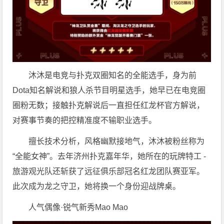
沐沐是电竞与扑克双圈知名的全能选手，身为前
Dota知名解说和狼人杀节目明星选手，她早已在电竞圈
圈粉无数；接触扑克解说后一直担任红龙杯官方解说，
对赛事节奏的把控精准度不输职业选手。
擅长技术分析，风格幽默接地气，沐沐被粉丝称为
“全能女神”。去年济州扑克嘉年华，她所在的玩牌特工 -
旅游观光队还斩获了远征俱乐部冠名红龙团队赛亚军。
此次成为龙之守卫，她将换一个身份迎战牌桌。
人气偶像·锐气新秀Mao Mao