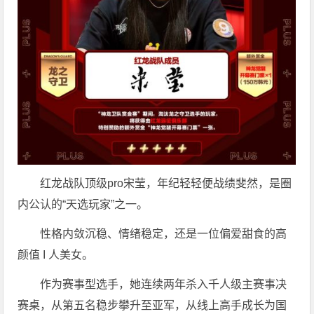
红龙战队顶级pro宋莹，年纪轻轻便战绩斐然，是圈
内公认的“天选玩家”之一。
性格内敛沉稳、情绪稳定，还是一位偏爱甜食的高
颜值 I 人美女。
作为赛事型选手，她连续两年杀入千人级主赛事决
赛桌，从第五名稳步攀升至亚军，从线上高手成长为国