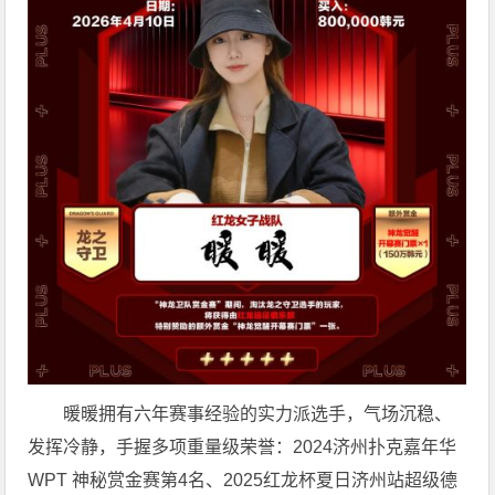
暖暖拥有六年赛事经验的实力派选手，气场沉稳、
发挥冷静，手握多项重量级荣誉：2024济州扑克嘉年华
WPT 神秘赏金赛第4名、2025红龙杯夏日济州站超级德