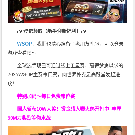
🎁
登记领取【新手迎新福利】
🎁
WSOP
，我们也精心准备了老朋友礼包，可以登录
游戏查看噢～
全球选手现已可通过线上卫星赛，赢得梦寐以求的
2025WSOP主赛事门票，向世界扑克最高殿堂发起进
攻！
特别加码～每日免费席位赛
国人斩获
10W
大奖！
赏金猎人赛火热开打中 丰厚
50M刀奖励等你来战！