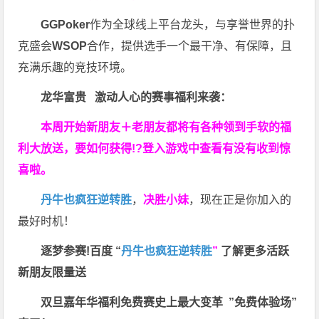
GGPoker
作为全球线上平台龙头，与享誉世界的扑
克盛会
WSOP
合作，提供选手一个最干净、有保障，且
充满乐趣的竞技环境。
龙华富贵 激动人心的赛事福利来袭：
本周开始新朋友＋老朋友都将有各种领到手软的福
利大放送，要如何获得!?登入游戏中查看有没有收到惊
喜啦。
丹牛也疯狂逆转胜
，
决胜小妹
，现在正是你加入的
最好时机！
逐梦参赛!百度 “
丹牛也疯狂逆转胜
”
了解更多
活跃
新朋友限量送
双旦嘉年华福利
免费赛史上最大变革
”免费体验场”