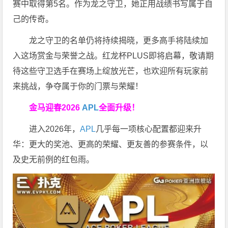
赛中取得第5名。作为龙之守卫，她正用战绩书写属于自
己的传奇。
龙之守卫的名单仍将持续揭晓，更多高手将陆续加
入这场赏金与荣誉之战。红龙杯PLUS即将启幕，敬请期
待这些守卫选手在赛场上绽放光芒，也欢迎所有玩家前
来挑战，争夺属于你的门票与荣耀！
金马迎春2026
APL
全面升级！
进入2026年，
APL
几乎每一项核心配置都迎来升
华：更大的奖池、更高的荣耀、更友善的参赛条件，以
及史无前例的红包雨。