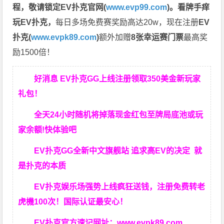
程，
敬请锁定EV扑克官网(
www.evp99.com
)。
看牌手痒
玩EV扑克，
每日多场免费赛奖励高达20w，现在注册
EV
扑克(
www.evpk89.com
)
额外加赠
8张幸运赛门票
最高奖
励1500倍！
好消息 EV扑克GG上线注册领取350美金新玩家
礼包！
全天24小时随机将掉落现金红包至牌局底池或玩
家余额!快体验吧
EV扑克GG
全新中文旗舰站
追求高EV
的决定
就
是扑克的本质
EV扑克娱乐场强势上线疯狂送钱，注册免费转老
虎機100次！国际认证最安心！
EV扑克官方速记网址：
www.evpk89.com