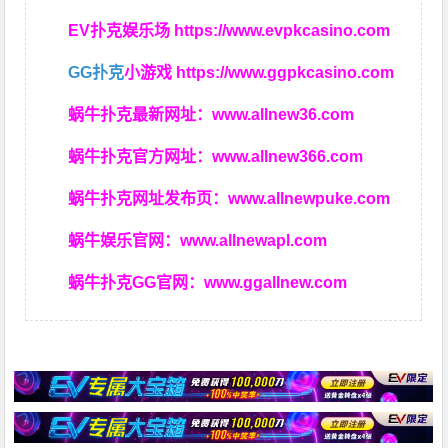
EV扑克娱乐场
https://www.evpkcasino.com
GG扑克
小游戏
https://www.ggpkcasino.com
蜗牛扑克最新网址：
www.allnew36.com
蜗牛扑克官方网址：
www.allnew366.com
蜗牛扑克网址发布页：
www.allnewpuke.com
蜗牛娱乐官网：
www.allnewapl.com
蜗牛扑克GG官网：
www.ggallnew.com