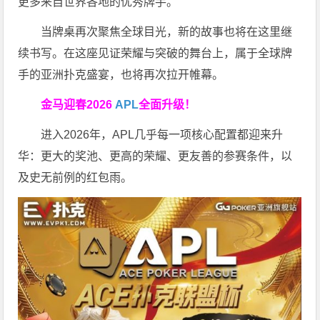
更多来自世界各地的优秀牌手。
当牌桌再次聚焦全球目光，新的故事也将在这里继
续书写。在这座见证荣耀与突破的舞台上，属于全球牌
手的亚洲扑克盛宴，也将再次拉开帷幕。
金马迎春2026
APL
全面升级！
进入2026年，APL几乎每一项核心配置都迎来升
华：更大的奖池、更高的荣耀、更友善的参赛条件，以
及史无前例的红包雨。