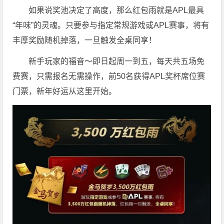
如果说奖池决定了高度，那么红包雨就是APL最具
“年味”的灵魂。只要参与指定常规游戏或APL赛事，将有
丰厚奖励随机掉落，一旦触发全桌同享！
新手玩家的福音～即日起周一到五，每天共五场免
费赛，只需报名无需操作，前50名获得APL奖杯席位赛
门票，新年好运从这里开始。