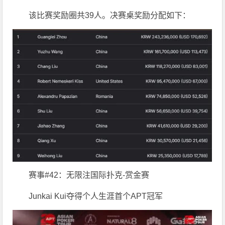
该比赛奖励圈共39人。决赛桌奖励分配如下：
赛事#42：无限注国际扑克-赏金赛
Junkai Kui夺得个人生涯首个APT冠军