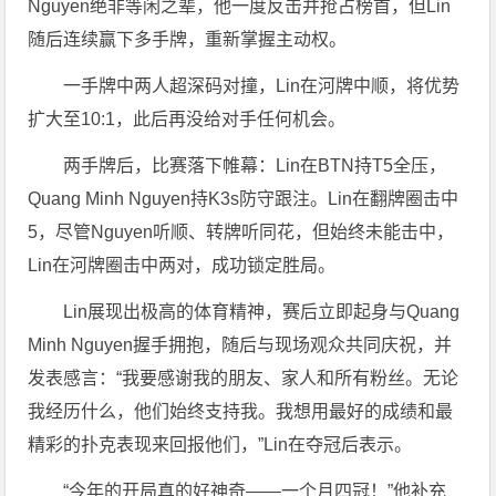
Nguyen绝非等闲之辈，他一度反击并抢占榜首，但Lin
随后连续赢下多手牌，重新掌握主动权。
一手牌中两人超深码对撞，Lin在河牌中顺，将优势
扩大至10:1，此后再没给对手任何机会。
两手牌后，比赛落下帷幕：Lin在BTN持T5全压，
Quang Minh Nguyen持K3s防守跟注。Lin在翻牌圈击中
5，尽管Nguyen听顺、转牌听同花，但始终未能击中，
Lin在河牌圈击中两对，成功锁定胜局。
Lin展现出极高的体育精神，赛后立即起身与Quang
Minh Nguyen握手拥抱，随后与现场观众共同庆祝，并
发表感言：“我要感谢我的朋友、家人和所有粉丝。无论
我经历什么，他们始终支持我。我想用最好的成绩和最
精彩的扑克表现来回报他们，”Lin在夺冠后表示。
“今年的开局真的好神奇——一个月四冠！”他补充