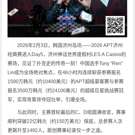
2026年2月3日，韩国济州岛讯——2026 APT济州
经典赛进入Day5，济州神话世界度假村LES A Casino的
赛场，见证了扑克史的传奇一刻！中国选手Tony “Ren”
Lin成为全场绝对焦点，在48小时内连续斩获参赛报名
1500万韩元（约10400美元）的APT超级豪客赛与参赛
报名3500万韩元（约24100美元）的超级巨星挑战赛冠
军，实现背靠背夺冠壮举，引爆全场。
与此同时，主赛首轮最后的C、D组圆满收官，赛事
顺利突破22亿韩元（约150万美元）保底，总参赛人次
更飙升至1492人，距创赛事纪录仅一步之遥。