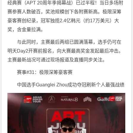
经典赛（APT 20周年季揭幕战）已过半程！当日多场附
赛参赛人数破百，奖池规模创下各附赛新高。极限深筹
豪客赛创纪录，冠军独揽2.4亿韩元（约17万美元）大
奖，含金量拉满。
与此同时，主赛最后两组已圆满落幕，选手仍可在
明天Day2开赛前报名，向大赛最高奖金发起最后冲击。
主赛最新战况可通过现场报道及直播同步关注。
赛事#31：极限深筹豪客赛
中国选手Guanglei Zhou成功夺冠刷新个人最强战绩