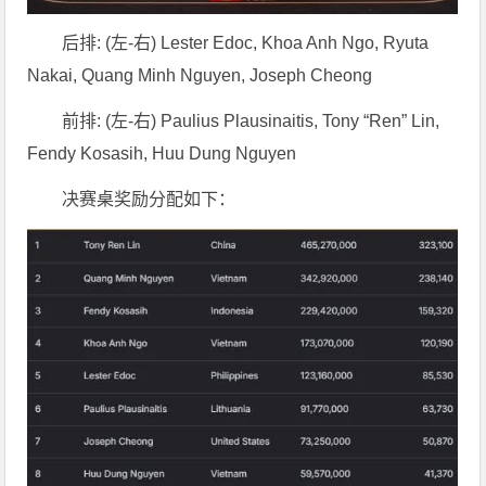
后排: (左-右) Lester Edoc, Khoa Anh Ngo, Ryuta
Nakai, Quang Minh Nguyen, Joseph Cheong
前排: (左-右) Paulius Plausinaitis, Tony “Ren” Lin,
Fendy Kosasih, Huu Dung Nguyen
决赛桌奖励分配如下：