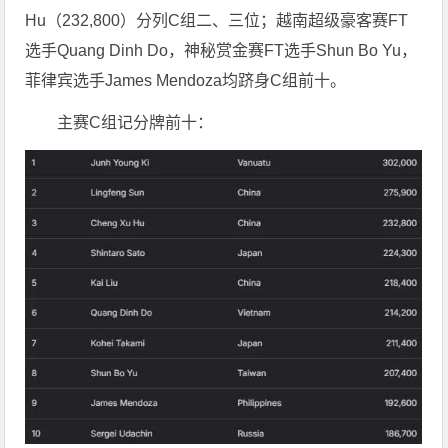
Hu（232,800）分列C组二、三位；越南超级豪客赛FT
选手Quang Dinh Do，神秘赏金赛FT选手Shun Bo Yu，
菲律宾选手James Mendoza均跻身C组前十。
主赛C组记分牌前十：