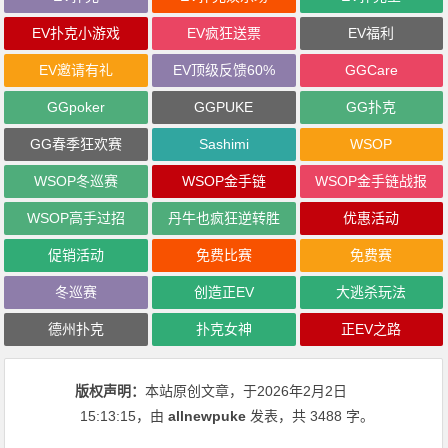
EV扑克小游戏
EV疯狂送票
EV福利
EV邀请有礼
EV顶级反馈60%
GGCare
GGpoker
GGPUKE
GG扑克
GG春季狂欢赛
Sashimi
WSOP
WSOP冬巡赛
WSOP金手链
WSOP金手链战报
WSOP高手过招
丹牛也疯狂逆转胜
优惠活动
促销活动
免费比赛
免费赛
冬巡赛
创造正EV
大逃杀玩法
德州扑克
扑克女神
正EV之路
版权声明：
本站原创文章，于2026年2月2日
15:13:15
，由
allnewpuke
发表，共 3488 字。