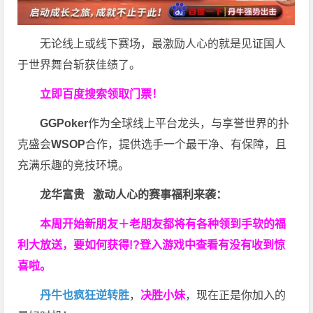
无论线上或线下赛场，最激励人心的就是见证国人
于世界舞台斩获佳绩了。
立即百度搜索领取门票！
GGPoker
作为全球线上平台龙头，与享誉世界的扑
克盛会
WSOP
合作，提供选手一个最干净、有保障，且
充满乐趣的竞技环境。
龙华富贵 激动人心的赛事福利来袭：
本周开始新朋友＋老朋友都将有各种领到手软的福
利大放送，要如何获得!?登入游戏中查看有没有收到惊
喜啦。
丹牛也疯狂逆转胜
，
决胜小妹
，现在正是你加入的