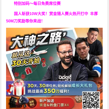
特别加码～每日免费席位赛
国人斩获
10W
大奖！
赏金猎人赛火热开打中 丰厚
50M刀奖励等你来战！