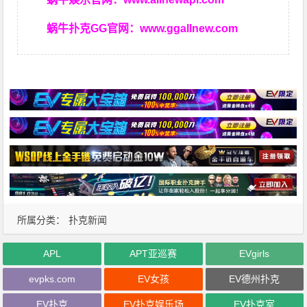
蜗牛扑克GG官网：
www.ggallnew.com
所属分类：
扑克新闻
APL
APT亚巡赛
EVgirls
evpks.com
EV女孩
EV德州扑克
EV扑克
EV扑克娱乐场
EV扑克室