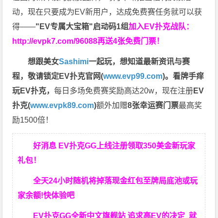
动，现在只要成为EV新用户，达成免费赛任务就可以获
得——
"EV专属大宝箱"启动码1组
加入EV扑克战队：
http://evpk7.com/96088
再送4张免费门票！
想跟美女
Sashimi
一起玩，
想知道最新资讯与赛
程，
敬请锁定EV扑克官网(
www.evp99.com
)。
看牌手痒
玩EV扑克，
每日多场免费赛奖励高达20w，现在注册
EV
扑克(
www.evpk89.com
)
额外加赠
8张幸运赛门票
最高奖
励1500倍！
好消息 EV扑克GG上线注册领取350美金新玩家
礼包！
全天24小时随机将掉落现金红包至牌局底池或玩
家余额!快体验吧
EV扑克GG
全新中文旗舰站
追求高EV
的决定
就