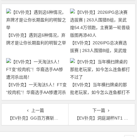
【EV扑克】遇到这6种情况，弃
牌才是让你长期盈利的明智之举
【EV扑克】2026IPG总决赛选
拔赛 | 263人围猎B组，吴武煌
54.4万领跑，主赛第一轮晋级版
图再添40人
【EV扑克】一天淘汰5人！FT变
【EV扑克】当年横扫牌桌的那
“绞肉机”！华裔选手AA惨遭河杀
批老玩家，如今怎么连鱼都打不
出局！
过了
上一篇
下一篇
【EV扑克】GG百万赛斩获170万刀！“fish2013”Mikita何以成为线上与现场扑克的双栖霸主？
【EV扑克】洞庭湖杯NT1 | 主赛1135人次，107人晋级半决赛，江苏锐、吴鑫分获C/D组CL
文