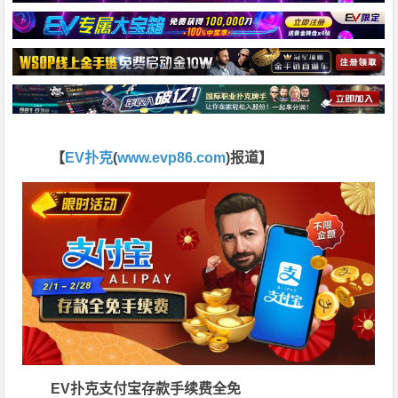
【
EV扑克
(
www.evp86.com
)报道】
EV扑克
支付宝存款手续费全免