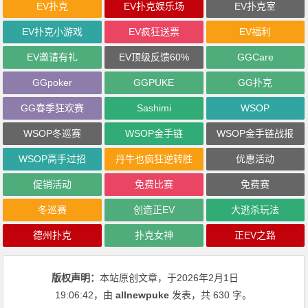
EV扑克
EV扑克娱乐场
EV扑克室
EV扑克小游戏
EV疯狂送票
EV福利
EV邀请有礼
EV顶级反馈60%
GGCare
GGpoker
GGPUKE
GG扑克
GG春季狂欢赛
Sashimi
WSOP
WSOP冬巡赛
WSOP金手链
WSOP金手链战报
WSOP高手过招
丹牛也疯狂逆转胜
优惠活动
促销活动
免费比赛
免费赛
冬巡赛
创造正EV
大逃杀玩法
德州扑克
扑克女神
正EV之路
版权声明：
本站原创文章，于2026年2月1日
19:06:42
，由
allnewpuke
发表，共 630 字。