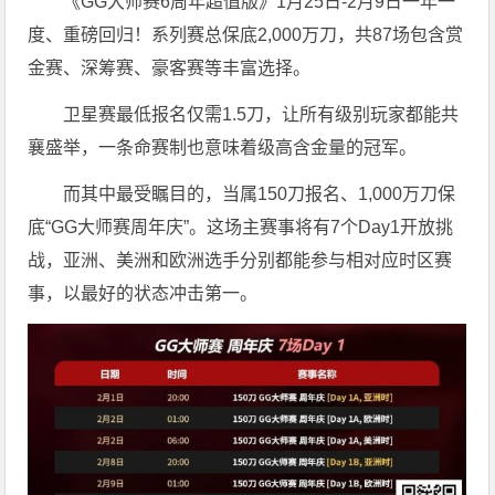
《GG大师赛6周年超值版》1月25日-2月9日一年一
度、重磅回归！系列赛总保底2,000万刀，共87场包含赏
金赛、深筹赛、豪客赛等丰富选择。
卫星赛最低报名仅需1.5刀，让所有级别玩家都能共
襄盛举，一条命赛制也意味着级高含金量的冠军。
而其中最受瞩目的，当属150刀报名、1,000万刀保
底“GG大师赛周年庆”。这场主赛事将有7个Day1开放挑
战，亚洲、美洲和欧洲选手分别都能参与相对应时区赛
事，以最好的状态冲击第一。