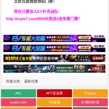
立即百度搜索领取门票！
现在只要加入EV扑克战队：
http://evpk7.com/96088
再送4张免费门票！
所属分类：
最新优惠
APL
APT亚巡赛
EVgirls
evpks.com
EV女孩
EV德州扑克