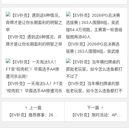
【EV扑克】遇到这6种情况，弃
牌才是让你长期盈利的明智之举
【EV扑克】2026IPG总决赛选
拔赛 | 263人围猎B组，吴武煌
54.4万领跑，主赛第一轮晋级版
图再添40人
【EV扑克】一天淘汰5人！FT变
【EV扑克】当年横扫牌桌的那
“绞肉机”！华裔选手AA惨遭河杀
批老玩家，如今怎么连鱼都打不
出局！
过了
上一篇
下一篇
【EV扑克】推荐赛事：26年2月现金大放送狂撒1,200万美金！
【EV扑克】限时活动：APL 新春百万免费赛
文