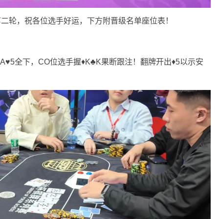
级第二轮，祝各位选手好运，下方附晋级名单座位表！
♥️5全下，CO位选手握♦️K♣️K果断跟注！翻牌开出♦️5以示安