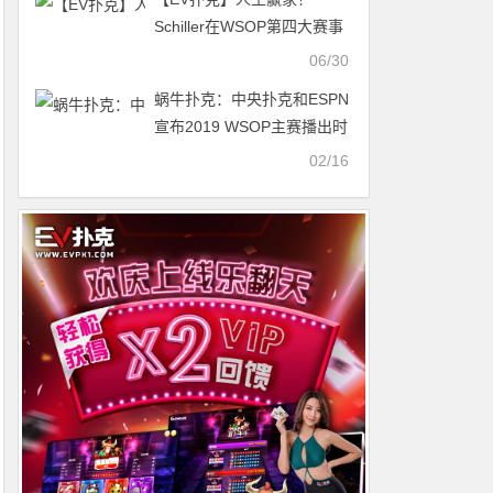
Schiller在WSOP第四大赛事
抽中100万美元神秘赏金，
06/30
计划带家人游迪士尼
蜗牛扑克：中央扑克和ESPN
宣布2019 WSOP主赛播出时
间
02/16