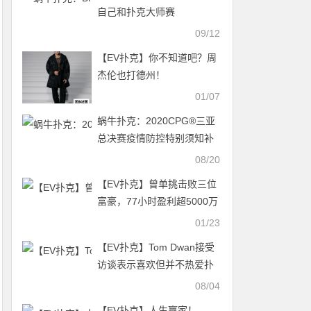
自己和扑克大师赛
09/12
【EV扑克】你不知道吧？周
杰伦也打德州！
01/07
蜗牛扑克：2020CPG®三亚
总决赛疫情防控特别须知补
充（汕尾/深圳）及参赛须知
08/20
【EV扑克】曾单挑击败三位
富豪，77小时盈利超5000万
刀，美国顶级律师打扑克欠
01/23
债上千万
【EV扑克】Tom Dwan接受
访谈表示喜欢但并不热爱扑
克 2024扑克大师赛9月开赛
08/04
【EV扑克】人生赢家！