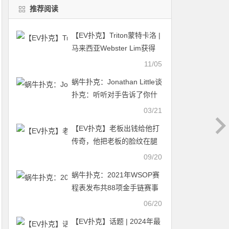
推荐阅读
【EV扑克】Triton蒙特卡洛 |
马来西亚Webster Lim获得
赛事#10冠军，丁彪获第
11/05
七，Tony Lin获季军
蜗牛扑克：​Jonathan Little谈
扑克：听听对手告诉了你什
么
03/21
【EV扑克】老板出钱给他打
传奇，他把老板的脸纹在腿
上
09/20
蜗牛扑克：2021年WSOP赛
程表发布共88项金手链赛事
06/20
【EV扑克】话题 | 2024年最