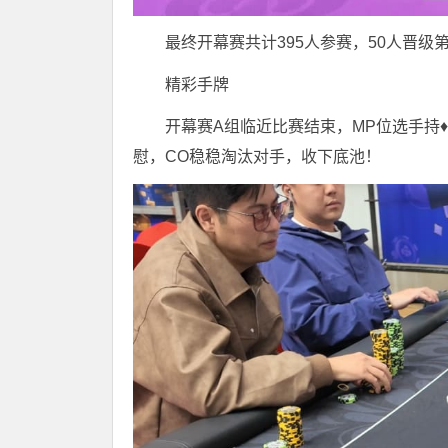
最终开幕赛共计395人参赛，50人晋
精彩手牌
开幕赛A组临近比赛结束，MP位选手持♦️A
慰，CO稳稳淘汰对手，收下底池！