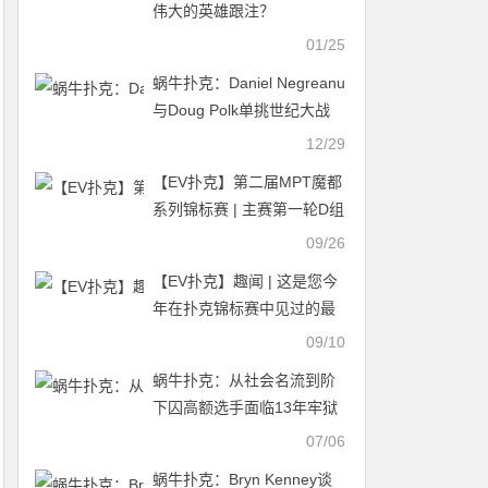
伟大的英雄跟注？
01/25
蜗牛扑克：Daniel Negreanu
与Doug Polk单挑世纪大战
没到最后一手牌不能简单定
12/29
义结局！
【EV扑克】第二届MPT魔都
系列锦标赛 | 主赛第一轮D组
将于12:00开赛！主赛第二轮
09/26
将于18:00开赛！
【EV扑克】趣闻 | 这是您今
年在扑克锦标赛中见过的最
精彩的跟注吗？
09/10
蜗牛扑克：从社会名流到阶
下囚高额选手面临13年牢狱
之灾
07/06
蜗牛扑克：Bryn Kenney谈