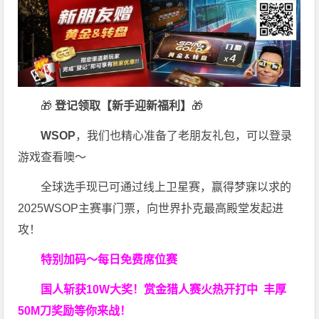
🎁
登记领取【新手迎新福利】
🎁
WSOP
，我们也精心准备了老朋友礼包，可以登录
游戏查看噢～
全球选手现已可通过线上卫星赛，赢得梦寐以求的
2025WSOP主赛事门票，向世界扑克最高殿堂发起进
攻！
特别加码～每日免费席位赛
国人斩获
10W
大奖！
赏金猎人赛火热开打中 丰厚
50M刀奖励等你来战！