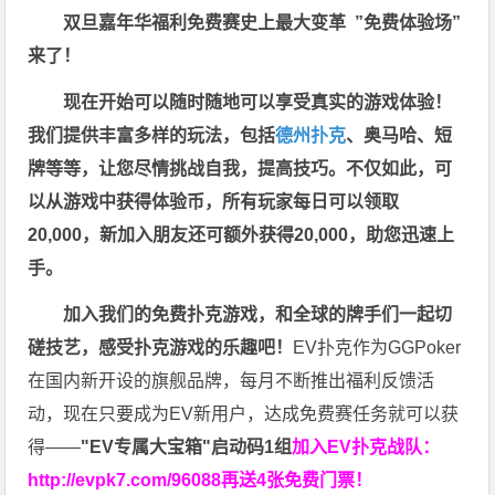
双旦嘉年华福利
免费赛史上最大变革
”免费体验场”
来了！
现在开始可以随时随地可以享受真实的游戏体验！
我们提供丰富多样的玩法，包括
德州扑克
、奥马哈、短
牌等等，让您尽情挑战自我，提高技巧。不仅如此，
可
以从游戏中获得体验币，所有玩家每日可以领取
20,000，新加入朋友还可额外获得20,000，助您迅速上
手。
加入我们的免费扑克游戏，和全球的牌手们一起切
磋技艺，感受扑克游戏的乐趣吧！
EV扑克作为GGPoker
在国内新开设的旗舰品牌，每月不断推出福利反馈活
动，现在只要成为EV新用户，达成免费赛任务就可以获
得——
"EV专属大宝箱"启动码1组
加入EV扑克战队：
http://evpk7.com/96088
再送4张免费门票！