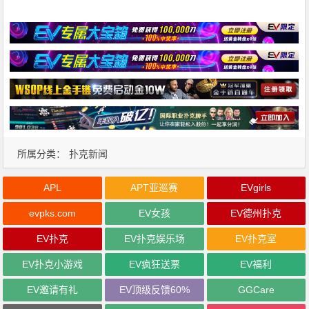
所属分类：
扑克新闻
APL
APT亚巡赛
EVgirls
evpks.com
EV女孩
EV德州扑克
EV扑克
EV扑克娱乐场
EV扑克室
EV扑克小游戏
EV疯狂送票
EV福利
EV邀请有礼
EV顶级反馈60%
GGCare