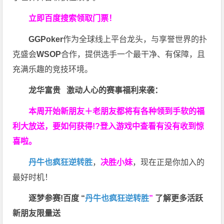
立即百度搜索领取门票！
GGPoker
作为全球线上平台龙头，与享誉世界的扑
克盛会
WSOP
合作，提供选手一个最干净、有保障，且
充满乐趣的竞技环境。
龙华富贵 激动人心的赛事福利来袭：
本周开始新朋友＋老朋友都将有各种领到手软的福
利大放送，要如何获得!?登入游戏中查看有没有收到惊
喜啦。
丹牛也疯狂逆转胜
，
决胜小妹
，现在正是你加入的
最好时机！
逐梦参赛!百度 “
丹牛也疯狂逆转胜
”
了解更多
活跃
新朋友限量送