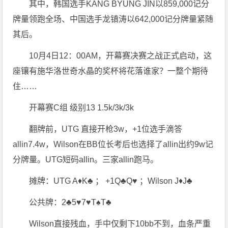
其中，韩国选手KANG BYUNG JIN以859,000记分
牌量领跑全场、中国选手龙镇涛以642,000记分牌量紧随
其后。
10月4日12：00AM，开幕赛决赛之战正式启动，这
座镶有施华洛世奇水晶的奖杯将花落谁家？一整个期待
住……
开幕赛C组 级别13 1.5k/3k/3k
翻牌前，UTG 直接开枪3w，+1位选手滴答
allin7.4w，Wilson在BB位长考后也选择了allin出约9w记
分牌量。UTG短码allin。三家allin跑马。
摊牌：UTG A♦K♣ ； +1Q♣Q♥ ；Wilson J♦J♣
公共牌：2♣5♥7♥T♠T♣
Wilson直接残血，手中仅剩下10bb不到，血条严重