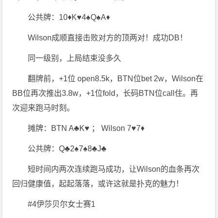
公共牌：10♦K♥4♠Q♠A♦
Wilson成顺直接击败对方的顶两对！成功DB！
同一级别，上局结束没多久
翻牌前，+1位 open8.5k，BTN位bet 2w，Wilson在
BB位再次推出3.8w，+1位fold，长码BTN位call住。再
次迎来跑马时刻。
摊牌：BTN A♣K♥ ； Wilson 7♥7♦
公共牌：Q♣2♠7♠8♣J♣
短时间内两次连续跑马成功，让Wilson的血条再次
回归健康值，起起落落，或许这就是扑克的魅力！
#4伊莎贝尔女士赛1