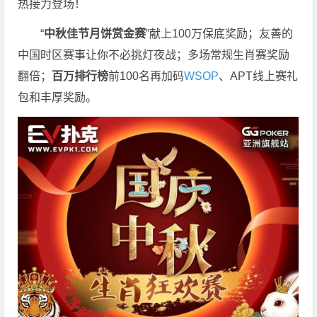
热接力登场！
“
中秋佳节月饼赏金赛
”献上100万保底奖励；友善的
中国时区赛事让你不必挑灯夜战
；
多场常规生肖赛奖励
翻倍；
百万排行榜
前
100
名再加码
WSOP
、
APT
线上赛礼
包和丰厚奖励。