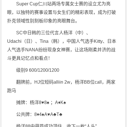
Super Cup仁川站两场专属女士赛的设立尤为亮
眼，以独特的赛事设置与女生们的精彩表现，成为打破
扑克领域性别刻板印象的亮眼舞台。
SC中日韩的三位代言人杨洋（中）、
Udachi（日）、Tina（韩），中国人气选手Kitty、日本
人气选手NANA纷纷现身女神赛，让这场刚柔并济的战
斗更具记忆点和看点！
级别9 600/1200/1200
翻牌前，HJ位短码alliin 2w，杨洋BB位call，两家
跑马
摊牌：杨洋8♥8♠ ；A♦K♠
公共牌：8♦4♠A♥A♣T♣
杨洋88中葫芦成功顶住，收下一枚“人头”