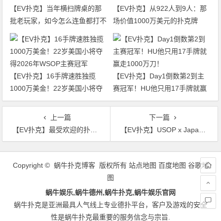
【EV扑克】当年横扫牌桌的那
【EV扑克】从922人到9人：那
批老玩家，如今怎么连鱼都打不
场价值1000万美元的扑克牌
过了
局，即将揭晓最终答案
【EV扑克】16手牌速胜独揽
【EV扑克】Day1倒数第2到主
1000万美金！22岁美国小将夺
赛冠军！HU他只用17手牌就赢
得2026年WSOP主赛冠军
走1000万刀！
上一篇
下一篇
【EV扑克】最受欢迎的扑克视频博主遭YouTube封禁，十年内容险些“一夜清零”！
【EV扑克】USOP x Japan Gold Dragon | 中国香港的羽球名将魏楠夺主赛事冠军宝座！豪客系列赛火爆加急增设三场
文
章
Copyright © 蜗牛扑克博客 版权所有
站点地图
百度地图
谷歌地
导
图
航
蜗牛娱乐,蜗牛德州,蜗牛扑克,蜗牛娱乐官网
蜗牛扑克是亚洲最具人气线上专业德扑平台，客户及游戏的安全
性是蜗牛扑克最重要的服务信念与宗旨.