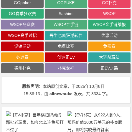
GGpoker
GGPUKE
GG扑克
GG春季狂欢赛
Sashimi
WSOP
WSOP冬巡赛
WSOP金手链
WSOP金手链战报
WSOP高手过招
丹牛也疯狂逆转胜
优惠活动
促销活动
免费比赛
免费赛
冬巡赛
创造正EV
大逃杀玩法
德州扑克
扑克女神
正EV之路
版权声明：
本站原创文章，于2025年10月8日
15:36:13
，由
allnewpuke
发表，共 3334 字。