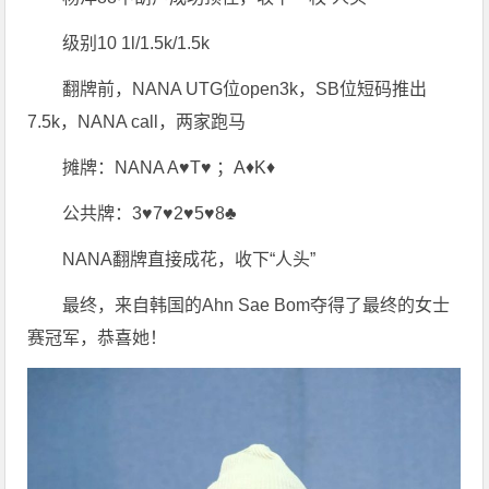
级别10 1l/1.5k/1.5k
翻牌前，NANA UTG位open3k，SB位短码推出
7.5k，NANA call，两家跑马
摊牌：NANA A♥T♥ ；A♦K♦
公共牌：3♥7♥2♥5♥8♣
NANA翻牌直接成花，收下“人头”
最终，来自韩国的Ahn Sae Bom夺得了最终的女士
赛冠军，恭喜她！