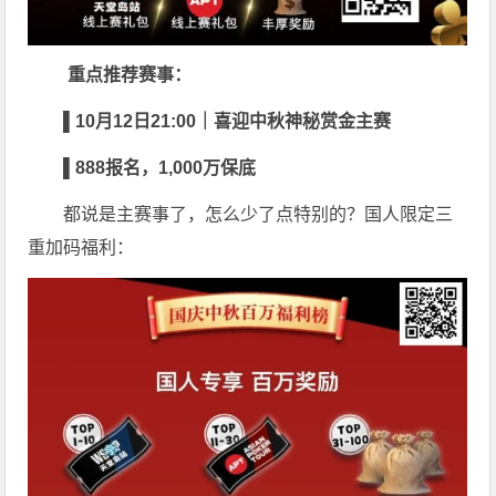
重点推荐赛事：
▌
10
月
12
日
21:00
｜喜迎中秋神秘赏金主赛
▌
888
报名，
1,000
万保底
都说是主赛事了，怎么少了点特别的？国人限定三
重加码福利：