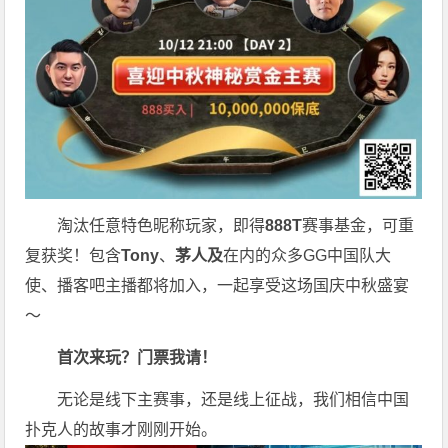
淘汰任意特色昵称玩家，即得
888T
赛事基金，可重
复获奖！包含
Tony
、
茅人及
在内的众多
GG
中国队大
使、播客吧主播都将加入，一起享受这场国庆中秋盛宴
～
首次来玩？门票我请！
无论是线下主赛事，还是线上征战，我们相信中国
扑克人的故事才刚刚开始。