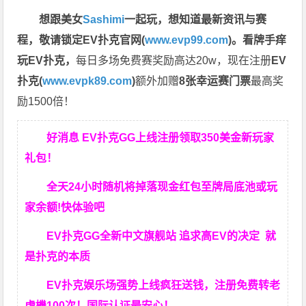
想跟美女
Sashimi
一起玩，
想知道最新资讯与赛
程，
敬请锁定EV扑克官网(
www.evp99.com
)。
看牌手痒
玩EV扑克，
每日多场免费赛奖励高达20w，现在注册
EV
扑克(
www.evpk89.com
)
额外加赠
8张幸运赛门票
最高奖
励1500倍！
好消息 EV扑克GG上线注册领取350美金新玩家
礼包！
全天24小时随机将掉落现金红包至牌局底池或玩
家余额!快体验吧
EV扑克GG
全新中文旗舰站
追求高EV
的决定
就
是扑克的本质
EV扑克娱乐场强势上线疯狂送钱，注册免费转老
虎機100次！国际认证最安心！