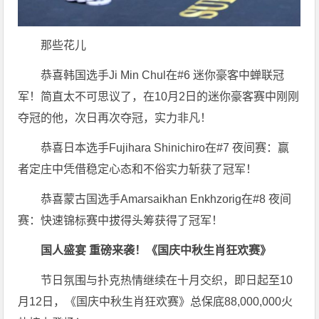
那些花儿
恭喜韩国选手Ji Min Chul在#6 迷你豪客中蝉联冠
军！简直太不可思议了，在10月2日的迷你豪客赛中刚刚
夺冠的他，次日再次夺冠，实力非凡！
恭喜日本选手Fujihara Shinichiro在#7 夜间赛：赢
者定庄中凭借稳定心态和不俗实力斩获了冠军！
恭喜蒙古国选手Amarsaikhan Enkhzorig在#8 夜间
赛：快速锦标赛中拔得头筹获得了冠军！
国人盛宴 重磅来袭！
《国庆中秋生肖狂欢赛》
节日氛围与扑克热情继续在十月交织，即日起至
10
月
12
日，《国庆中秋生肖狂欢赛》总保底
88,000,000
火