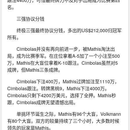
跟注4400万，可惜最终牌力不及对手出局成为比赛第四
名。
三强协议分钱
终极三强最终协议分钱，多出的US$212,000归冠军
所有。
Cimbolas并没有再向前进一步，被Mathis淘汰出
局，成为比赛季军。在庄位拿着A-5加了一个小注至500
万，Mathis在大盲位拿着K-10跟注。Cimbolas虽然对5
成牌，但Mathis三条成牌。
Cimbolas下注400万，Mathis过牌加注至1110万，
Cimbolas跟注。转牌黑桃9，Mathis下注4000万。
Cimbolas只剩下4200万美元，选择了全押。Mathis秒
跟，Cimbolas成牌无望遗憾出局。
单挑环节诞生之际，Mathis有96个大盲，Volkmann
有80个大盲。双方的较量持续了三个小时，大多数时候
领先的玩家是Mathis。