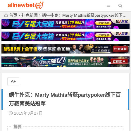
首页
扑克新闻
蜗牛扑克：Marty Mathis斩获partypoker线下百万赛南美站冠军
A+
蜗牛扑克：Marty Mathis斩获partypoker线下百
万赛南美站冠军
2019年3月27日
摘要