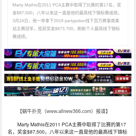
Marty Mathis在2011 PCA主赛中取得了比赛的第17名，奖
金$87,500，八年以来这一直是他的最高线下锦标赛成绩。
3月24日，他一举拿下2019 partypoker线下百万赛事南美
站主赛冠军，揽获奖金$873,700，刷新个人最高线下锦标
赛成绩。
【蜗牛扑克（www.allnew366.com）报道】
Marty Mathis在2011 PCA主赛中取得了比赛的第17
名，奖金$87,500，八年以来这一直是他的最高线下锦标