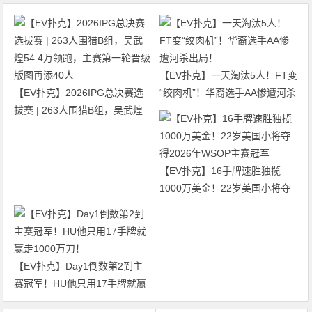
【EV扑克】一天淘汰5人！FT变
【EV扑克】2026IPG总决赛选
“绞肉机”！华裔选手AA惨遭河杀
拔赛 | 263人围猎B组，吴武煌
出局！
54.4万领跑，主赛第一轮晋级版
图再添40人
【EV扑克】16手牌速胜独揽
1000万美金！22岁美国小将夺
得2026年WSOP主赛冠军
【EV扑克】Day1倒数第2到主
赛冠军！HU他只用17手牌就赢
走1000万刀！