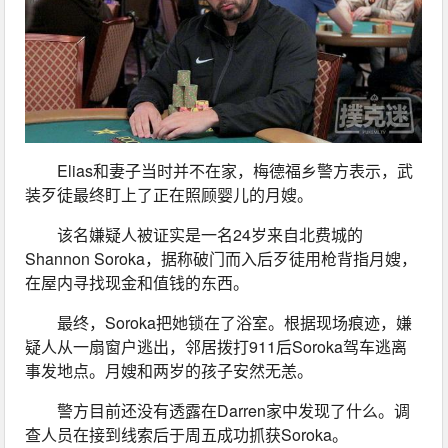
Elias和妻子当时并不在家，梅德福乡警方表示，武
装歹徒最终盯上了正在照顾婴儿的月嫂。
该名嫌疑人被证实是一名24岁来自北费城的
Shannon Soroka，据称破门而入后歹徒用枪背指月嫂，
在屋内寻找现金和值钱的东西。
最终，Soroka把她锁在了浴室。根据现场痕迹，嫌
疑人从一扇窗户逃出，邻居拨打911后Soroka驾车逃离
事发地点。月嫂和两岁的孩子安然无恙。
警方目前还没有透露在Darren家中发现了什么。调
查人员在接到线索后于周五成功抓获Soroka。