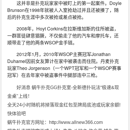
这并非是扑克玩家家中被盯上的第一起案件。Doyle 
Brunson在1998年就被人入室抢劫过并且还被揍了，随
后的扑克生涯中多次被抢或差点被抢。
2008年，Hoyt Corkins在拉斯维加斯的住所被盗，
一群匪徒肆意猖獗，不仅偷走了他的汽车和摩托车，还
顺带走了他的两条WSOP金手链。
2012年1月，2010年WSOP主赛冠军Jonathan 
Duhamel因前女友算计在家中被袭击而住院。丹麦扑克
玩家Theo Jorgenson（一个WPT冠军和一个WSOP赛事
冠军）在去年家中被盗事件中腿部连中三枪。
好消息 蜗牛扑克GG扑克室-全新德扑玩法“极速&现
金桌"上线！
全天24小时随机将掉落现金红包至牌局底池或玩家余额!
快体验吧
蜗牛扑克官方网址：http://www.allnew366.com