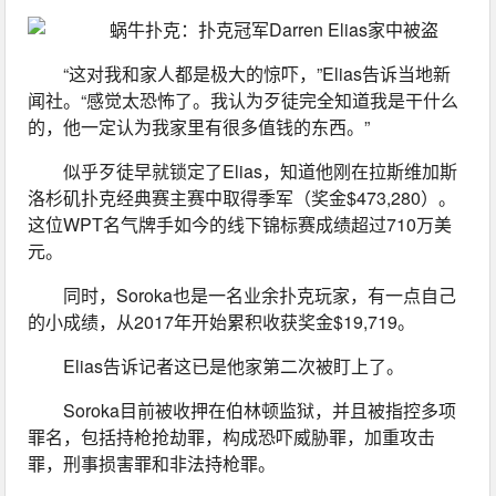
“这对我和家人都是极大的惊吓，”Elias告诉当地新
闻社。“感觉太恐怖了。我认为歹徒完全知道我是干什么
的，他一定认为我家里有很多值钱的东西。”
似乎歹徒早就锁定了Elias，知道他刚在拉斯维加斯
洛杉矶扑克经典赛主赛中取得季军（奖金$473,280）。
这位WPT名气牌手如今的线下锦标赛成绩超过710万美
元。
同时，Soroka也是一名业余扑克玩家，有一点自己
的小成绩，从2017年开始累积收获奖金$19,719。
Elias告诉记者这已是他家第二次被盯上了。
Soroka目前被收押在伯林顿监狱，并且被指控多项
罪名，包括持枪抢劫罪，构成恐吓威胁罪，加重攻击
罪，刑事损害罪和非法持枪罪。