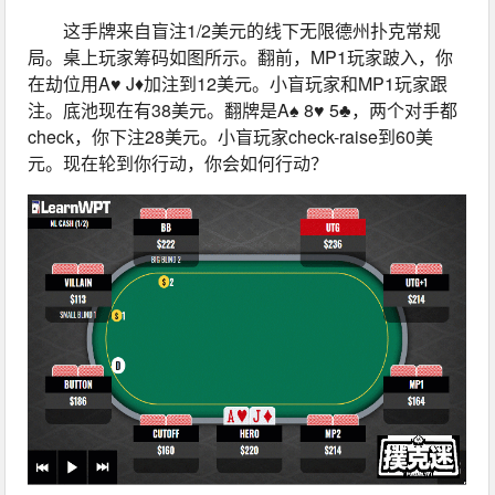
这手牌来自盲注1/2美元的线下无限德州扑克常规
局。桌上玩家筹码如图所示。翻前，MP1玩家跛入，你
在劫位用A♥ J♦加注到12美元。小盲玩家和MP1玩家跟
注。底池现在有38美元。翻牌是A♠ 8♥ 5♣，两个对手都
check，你下注28美元。小盲玩家check-raise到60美
元。现在轮到你行动，你会如何行动？