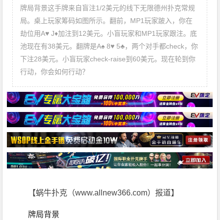
牌局背景这手牌来自盲注1/2美元的线下无限德州扑克常规
局。桌上玩家筹码如图所示。翻前，MP1玩家跛入，你在
劫位用A♥ J♦加注到12美元。小盲玩家和MP1玩家跟注。底
池现在有38美元。翻牌是A♠ 8♥ 5♣，两个对手都check，你
下注28美元。小盲玩家check-raise到60美元。现在轮到你
行动，你会如何行动？
【蜗牛扑克（www.allnew366.com）报道】
牌局背景