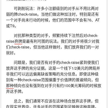
可剥削玩法：许多小注额级别的对手从不用比两对
弱的牌check-raise。当他们做这种加注时，特别是还有
一个对手尚未行动的时候，他们的范围中不会有76、AT
或T9。
对抗那种类型的对手，频繁持续下注然后对check-
raise
弃牌
是最有利可图的玩法。我们的对手将很少对我
们check-raise，但当他这样做时，我们放弃我们的一对
就好。
问题是，我们是否有对手的check-raise紧到使我们
放弃这手牌的充分证据。这是一个线下1/2美元的牌局并
非我们可以远远偏离缺省策略的充分信息。即使这种级
别有一种check-raise范围偏重于价值牌的普遍倾向，但
那种
倾向也没有强到在对手只有约100美元筹码的时候放
弃这手牌。
总之，我们通常不应该在这种场合放弃这手牌，但
在现实世界中，许多对手的范围紧到足够做这种
弃牌
。