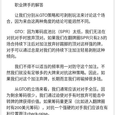
职业牌手的解答
让我们分别从GTO策略和可剥削玩法来讨论这个场
合，因为来自这两种角度的结论可能迥然不同。
GTO：因为筹码底池比（SPR）太低，我们无法在
对抗对手时放弃顶对。如果我们在翻牌圈SPR只有2.5的
场合持续下注后对加注放弃好踢脚的顶对这样强的牌，
对手可以通过总是对我们的持续下注加注轻易剥削这种
倾向。
我们不得不以适当的频率用一对防守这个加注。不
然我们就没有足够多的大牌来对抗这种策略。因此，如
果我们对这个加注弃牌，长期而言我们将输掉很多钱。
从GTO的立场来看，我们通常应该对对手全压。因
为剩余筹码很少，我们通过迫使对手有时放弃可能击中
转牌的牌获得价值。如果筹码量更深（比如进入翻牌圈
时有200美元筹码），对抗一个强硬的对手我们应该在有
利位置跟注check-raise。