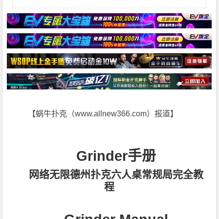
【蜗牛扑克（www.allnew366.com）报道】
Grinder
手册
网络无限德州扑克六人桌常规局完全教
程