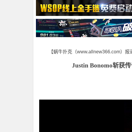
【蜗牛扑克（www.allnew366.com）
Justin Bonomo