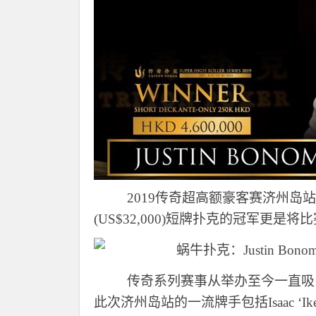
2019传奇超高额豪客赛济州岛站未开
(US$32,000)短牌扑克的冠军更
传奇系列赛事从举办至今一直吸
此次济州岛站的一流牌手包括
Isaac 