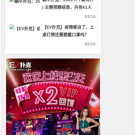
| 主赛预赛结束，共有61人
晋级下一轮！
03/18
【EV扑克】疫情都没了，上
桌打牌还需要戴口罩吗？
02/10