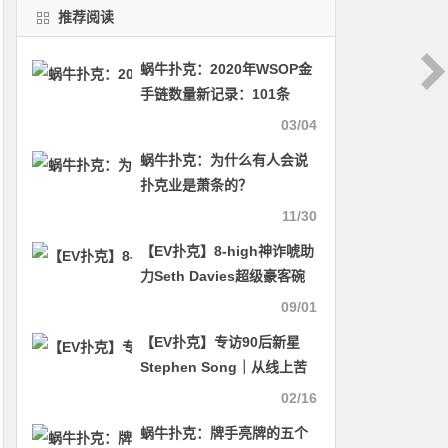
推荐阅读
蜗牛扑克：2020年WSOP金
手链数量新记录：101条
03/04
蜗牛扑克：为什么有人会说
扑克业是萧条的？
11/30
【EV扑克】8-high神诈唬助
力Seth Davies超级豪客碗
夺冠，奖金超320万美元
09/01
【EV扑克】专访90后新星
Stephen Song｜从线上苦
练十年，到成为三冠王的大
02/16
师之路
蜗牛扑克：牌手亮牌的五个