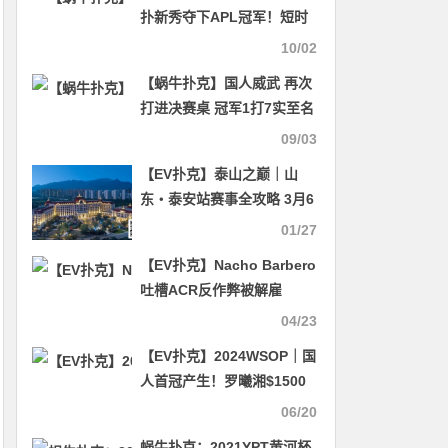
技！！
扑新秀夺下APL冠军！短时
间内进步神速的秘诀 看过的
10/02
人都震惊了 斩获各大奖励…
【蜗牛扑克】国人威武 再次
打进决赛桌 冠军1打7实至名
归
09/03
【EV扑克】泰山之巅｜山
东・泰安站赛事全攻略 3月6
日-11日（场地、美食、文化
01/27
一站式指南）
【EV扑克】Nacho Barbero
吐槽ACR反作弊被解雇
04/23
【EV扑克】2024WSOP｜国
人首冠产生！罗曦湘$1500
混合游戏夺冠，赢得人生首
06/20
条金手链
蜗牛扑克：2021YPT黄河杯