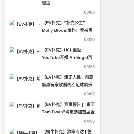
理由
08/03
【EV扑克】“扑克公主”
Molly Bloom爆料：曾被黑
帮用枪威胁
08/20
【EV扑克】HCL重返
YouTube开播 Ari Engel再
创纪录夺得第18枚WSOP金
09/25
戒指
【EV扑克】壕无人性！前高
额桌玩家收购西乙足球俱乐
部
08/07
【EV扑克】赛事预告 | “毒王
Tom Dwan”确定参加首届金
貝杯竞技扑克锦标赛，现在
04/30
报名与职业选手同桌竞
【蜗牛扑克】独家专访 | 德