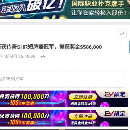
o斩获传奇SHR短牌赛冠军，揽获奖金$586,000
9年3月4日
19:48:06
金$586,000