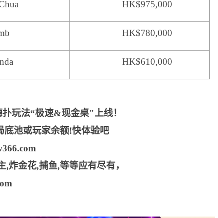
 Chua
HK$975,000
mb
HK$780,000
anda
HK$610,000
德扑玩法“极速&现金桌"上线！
局底池或玩家余额!快体验吧
366.com
,炸金花,捕鱼,等等应有尽有，
com