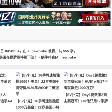
7日
04:49:04
，由
allnewpuke
发表，共 555 字。
在翻牌圈持续下注？ - 蜗牛扑克|Allnewpuke
5人！
【EV扑克】Day1倒数第2到
裔选手AA
【EV扑克】16手牌速胜独揽
主赛冠军！HU他只用17手牌
1000万美金！22岁美国小将
就赢走1000万刀！