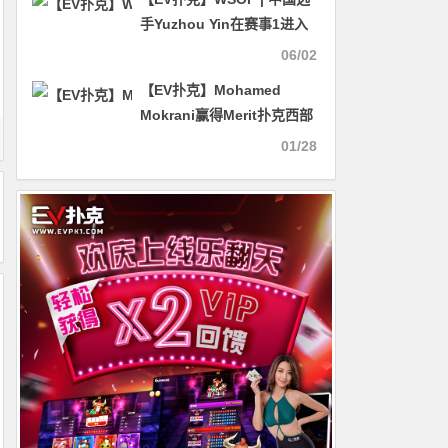
手Yuzhou Yin在赛事1进入
最后10强，记分牌位列第三
06/02
【EV扑克】Mohamed
Mokrani赢得Merit扑克西部
赛主赛 金手链得主Gal
01/28
Yifrach被指控涉嫌非法业务