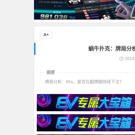
A+
蜗牛扑克：牌局分析
201
摘要
牌局分析：65s，是否在翻牌圈持续下注？