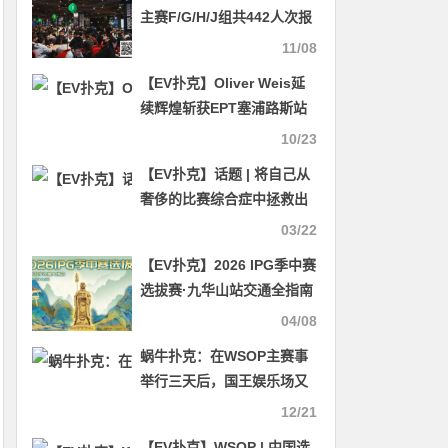
主赛F/G/H/J组共442人次报
名，多位中国选手在各项赛
11/08
事中斩获第4名
【EV扑克】Oliver Weis延
续辉煌斩获EPT塞浦路斯站
主赛冠军 丹牛斩获PokerGO
10/23
巡回赛$1,000美元PLO冠军
【EV扑克】话题 | 将自己从
奢侈的比赛综合症中拯救出
来
03/22
【EV扑克】2026 IPG季中赛
选拔赛·九华山站交通全指南
（机场/高铁/自驾一篇搞定）
04/08
蜗牛扑克：在WSOP主赛事
举行三天后，国王娱乐场又
被迫关闭。
12/21
【EV扑克】WSOP | 中国选