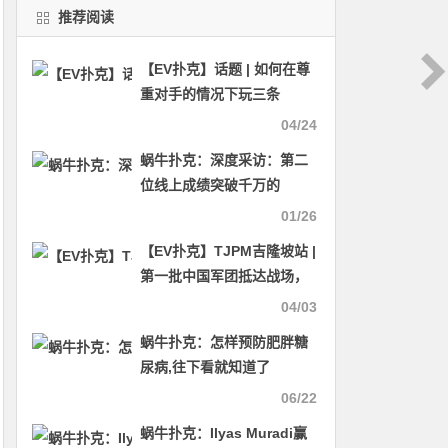
推荐阅读
【EV扑克】话题 | 如何在尊
重对手的情况下玩三条
04/24
蜗牛扑克：深度采访：第二
位线上成绩突破千万的
Bryan
01/26
【EV扑克】TJPM吉隆坡站 |
第一批中国军团抵达战场，
王胜永闯入快速锦标赛FT，
04/03
荣获第6名！
蜗牛扑克：怎样预防肥胖糖
尿病,往下看就知道了
06/22
蜗牛扑克：Ilyas Muradi赢