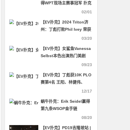
得WPT现场主赛事冠军 扑克
夫妻成为对手 为WSOP金戒
02/01
指单挑进行对决
【EV扑克】2024 Triton济
州：丁彪打败Phil Ivey 荣获
50K PLO冠军
03/20
【EV扑克】女鲨鱼Vanessa
Selbst本色出演热门美剧
《亿万》，精彩抢先看
09/23
【EV扑克】丁彪获10K PLO
赛第4名 王阳、林健伟、
Andy Ni闯入25K超级主赛
12/17
Day2
蜗牛扑克：Erik Seidel赢得
第九条WSOP金手链
08/20
【EV扑克】PD19吉隆坡站 |