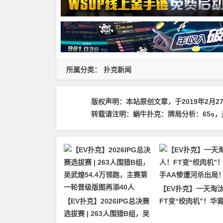
所属分类：
扑克新闻
版权声明：
本站原创文章，于2019年2月2
转载请注明：
蜗牛扑克：牌局分析：65s，是否
【EV扑克】一天淘汰
【EV扑克】2026IPG总决赛
FT变“绞肉机”！华
选拔赛 | 263人围猎B组，吴
惨遭河杀出局！