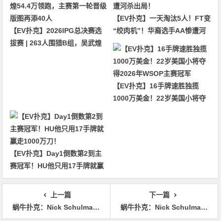
【EV扑克】一天淘汰5人！FT变
【EV扑克】2026IPG总决赛选
“绞肉机”！华裔选手AA惨遭河
拔赛 | 263人围猎B组，吴武煌
杀出局！
54.4万领跑，主赛第一轮晋级版
图再添40人
【EV扑克】16手牌速胜独揽
1000万美金！22岁美国小将夺
得2026年WSOP主赛冠军
【EV扑克】Day1倒数第2到主
赛冠军！HU他只用17手牌就赢
走1000万刀！
上一篇
下一篇
蜗牛扑克：Nick Schulman赢得2019 USPO $25,000八项混合锦标赛冠军
蜗牛扑克：Nick Schulman赢得2019 USPO八项混合赛冠军