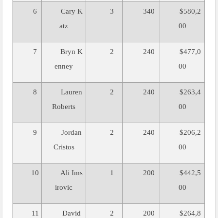
6
Cary K
3
340
$580,2
atz
00
7
Bryn K
2
240
$477,0
enney
00
8
Lauren
2
240
$263,4
Roberts
00
9
Jordan
2
240
$206,2
Cristos
00
10
Ali Ims
1
200
$442,5
irovic
00
11
David
2
200
$264,8