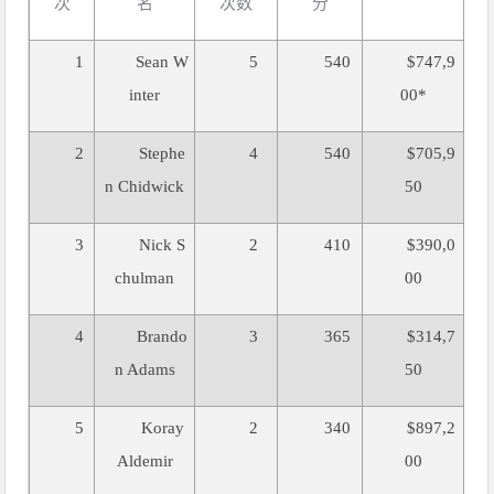
次
名
次数
分
1
Sean W
5
540
$747,9
inter
00*
2
Stephe
4
540
$705,9
n Chidwick
50
3
Nick S
2
410
$390,0
chulman
00
4
Brando
3
365
$314,7
n Adams
50
5
Koray
2
340
$897,2
Aldemir
00